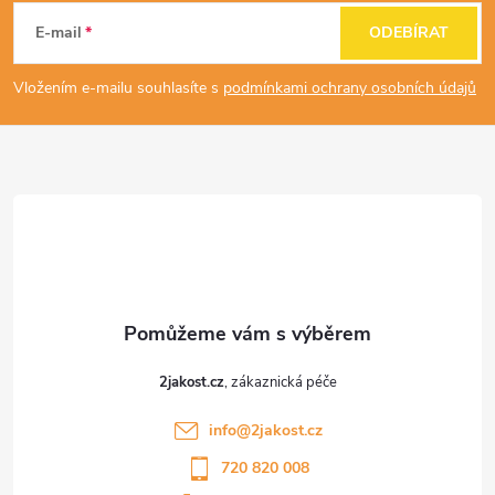
á
E-mail
ODEBÍRAT
p
Vložením e-mailu souhlasíte s
podmínkami ochrany osobních údajů
a
t
í
2jakost.cz
info
@
2jakost.cz
720 820 008