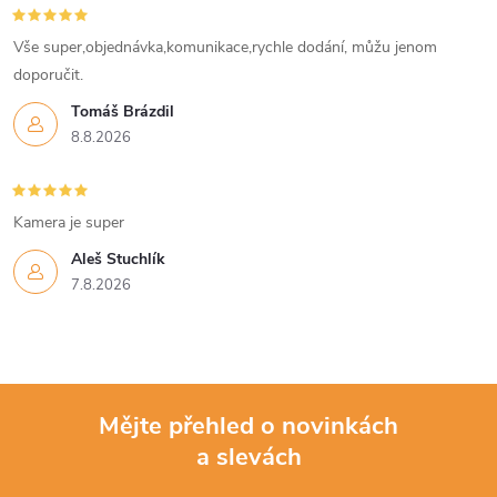
Vše super,objednávka,komunikace,rychle dodání, můžu jenom
doporučit.
Tomáš Brázdil
8.8.2026
Kamera je super
Aleš Stuchlík
7.8.2026
Mějte přehled o novinkách
a slevách
Z