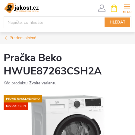
Přejít
NÁKUPNÍ
KOŠÍK
na
obsah
HLEDAT
Předem plněné
Pračka Beko
HWUE87263CSH2A
Kód produktu:
Zvolte variantu
PRÁVĚ NASKLADNĚNO
MASAKR CEN