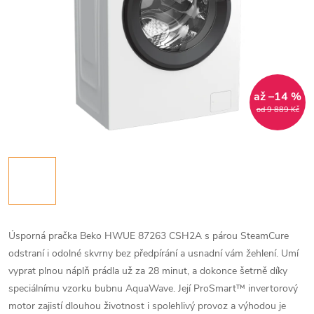
až –14 %
od 9 889 Kč
Úsporná pračka Beko HWUE 87263 CSH2A s párou SteamCure
odstraní i odolné skvrny bez předpírání a usnadní vám žehlení. Umí
vyprat plnou náplň prádla už za 28 minut, a dokonce šetrně díky
speciálnímu vzorku bubnu AquaWave. Její ProSmart™ invertorový
motor zajistí dlouhou životnost i spolehlivý provoz a výhodou je