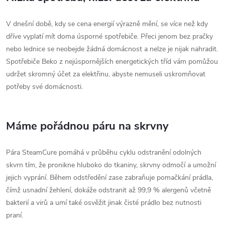
V dnešní době, kdy se cena energií výrazně mění, se více než kdy
dříve vyplatí mít doma úsporné spotřebiče. Přeci jenom bez pračky
nebo lednice se neobejde žádná domácnost a nelze je nijak nahradit.
Spotřebiče Beko z nejúspornějších energetických tříd vám pomůžou
udržet skromný účet za elektřinu, abyste nemuseli uskromňovat
potřeby své domácnosti.
Máme pořádnou páru na skrvny
Pára SteamCure pomáhá v průběhu cyklu odstranění odolných
skvrn tím, že pronikne hluboko do tkaniny, skrvny odmočí a umožní
jejich vyprání. Během odstředění zase zabraňuje pomačkání prádla,
čímž usnadní žehlení, dokáže odstranit až 99,9 % alergenů včetně
bakterií a virů a umí také osvěžit jinak čisté prádlo bez nutnosti
praní.