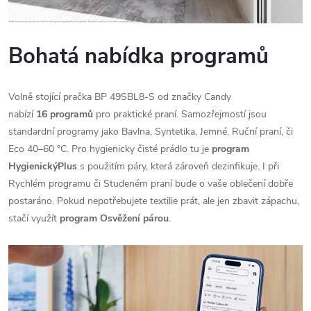
Bohatá nabídka programů
Volně stojící pračka BP 49SBL8-S od značky Candy
nabízí
16 programů
pro praktické praní. Samozřejmostí jsou
standardní programy jako Bavlna, Syntetika, Jemné, Ruční praní, či
Eco 40–60 °C. Pro hygienicky čisté prádlo tu je
program
HygienickýPlus
s použitím páry, která zároveň dezinfikuje. I při
Rychlém programu či Studeném praní bude o vaše oblečení dobře
postaráno. Pokud nepotřebujete textilie prát, ale jen zbavit zápachu,
stačí využít
program Osvěžení párou
.