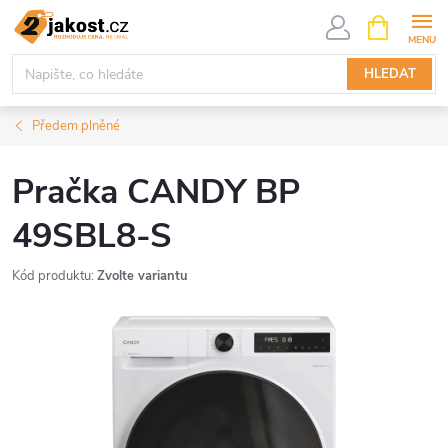
Přejít
NÁKUPNÍ
KOŠÍK
na
obsah
HLEDAT
Předem plněné
Pračka CANDY BP
49SBL8-S
Kód produktu:
Zvolte variantu