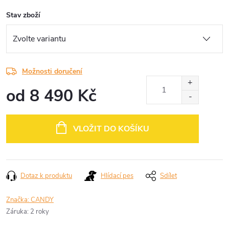
Stav zboží
Možnosti doručení
od
8 490 Kč
Měrná
cena:
VLOŽIT DO KOŠÍKU
Dotaz k produktu
Hlídací pes
Sdílet
Značka:
CANDY
Záruka
:
2 roky