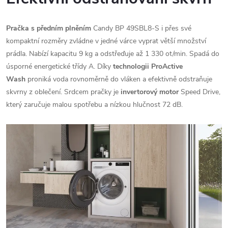
Pračka s předním plněním
Candy BP 49SBL8-S i přes své
kompaktní rozměry zvládne v jedné várce vyprat větší množství
prádla. Nabízí kapacitu 9 kg a odstřeďuje až 1 330 ot/min. Spadá do
úsporné energetické třídy A. Díky
technologii ProActive
Wash
proniká voda rovnoměrně do vláken a efektivně odstraňuje
skvrny z oblečení. Srdcem pračky je
invertorový motor
Speed Drive,
který zaručuje malou spotřebu a nízkou hlučnost 72 dB.