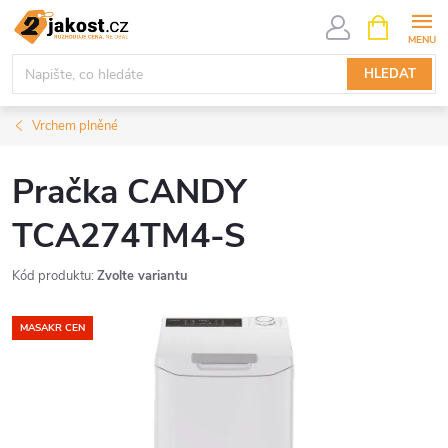
Přejít
NÁKUPNÍ
KOŠÍK
na
obsah
HLEDAT
Vrchem plněné
Pračka CANDY
TCA274TM4-S
Kód produktu:
Zvolte variantu
MASAKR CEN