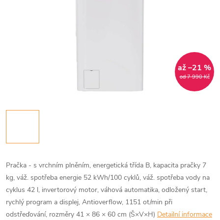
až –21 %
od 7 990 Kč
Pračka - s vrchním plněním, energetická třída B, kapacita pračky 7
kg, váž. spotřeba energie 52 kWh/100 cyklů, váž. spotřeba vody na
cyklus 42 l, invertorový motor, váhová automatika, odložený start,
rychlý program a displej, Antioverflow, 1151 ot/min při
odstřeďování, rozměry 41 × 86 × 60 cm (Š×V×H)
Detailní informace