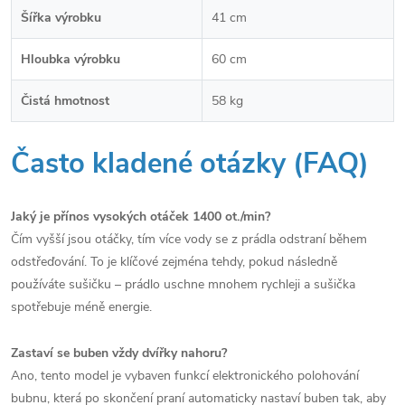
Šířka výrobku
41 cm
Hloubka výrobku
60 cm
Čistá hmotnost
58 kg
Často kladené otázky (FAQ)
Jaký je přínos vysokých otáček 1400 ot./min?
Čím vyšší jsou otáčky, tím více vody se z prádla odstraní během
odstřeďování. To je klíčové zejména tehdy, pokud následně
používáte sušičku – prádlo uschne mnohem rychleji a sušička
spotřebuje méně energie.
Zastaví se buben vždy dvířky nahoru?
Ano, tento model je vybaven funkcí elektronického polohování
bubnu, která po skončení praní automaticky nastaví buben tak, aby