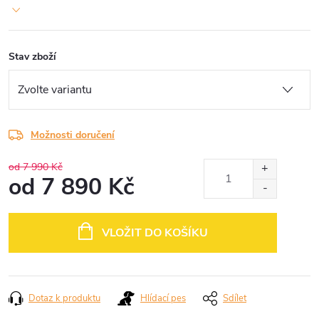
Stav zboží
Možnosti doručení
od 7 990 Kč
od
7 890 Kč
Měrná
cena:
VLOŽIT DO KOŠÍKU
Dotaz k produktu
Hlídací pes
Sdílet