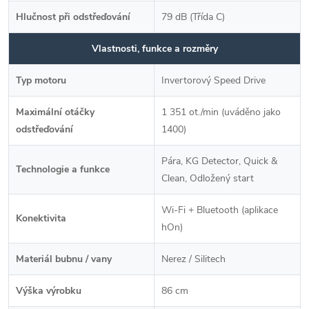
Hlučnost při odstřeďování
79 dB (Třída C)
Vlastnosti, funkce a rozměry
Typ motoru
Invertorový Speed Drive
Maximální otáčky
1 351 ot./min (uváděno jako
odstřeďování
1400)
Pára, KG Detector, Quick &
Technologie a funkce
Clean, Odložený start
Wi-Fi + Bluetooth (aplikace
Konektivita
hOn)
Materiál bubnu / vany
Nerez / Silitech
Výška výrobku
86 cm