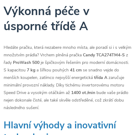
Výkonná péče v
úsporné třídě A
Hledáte pračku, která nezabere mnoho místa, ale poradí si i s velkým
množstvím prádla? Vrchem plněná pračka
Candy TCA274TM4-S
z
řady
ProWash 500
je špičkovým řešením pro moderní domácnosti.
S kapacitou
7 kg
a šířkou pouhých
41 cm
se snadno vejde do
menších koupelen, zatímco nejvyšší energetická
třída A
zaručuje
minimální provozní náklady. Díky tichému invertorovému motoru
Speed Drive a vysokým otáčkám až
1400 ot./min
bude vaše prádlo
nejen dokonale čisté, ale také skvěle odstředěné, což zkrátí dobu
následného sušení.
Hlavní výhody a inovativní