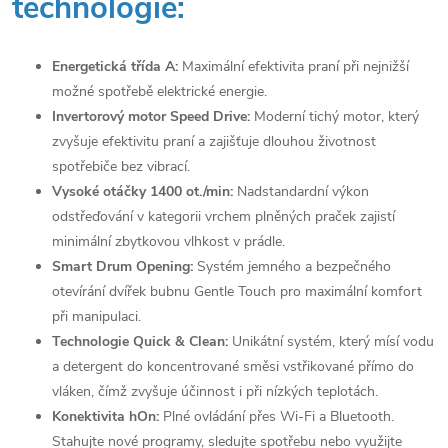
technologie:
Energetická třída A:
Maximální efektivita praní při nejnižší
možné spotřebě elektrické energie.
Invertorový motor Speed Drive:
Moderní tichý motor, který
zvyšuje efektivitu praní a zajišťuje dlouhou životnost
spotřebiče bez vibrací.
Vysoké otáčky 1400 ot./min:
Nadstandardní výkon
odstřeďování v kategorii vrchem plněných praček zajistí
minimální zbytkovou vlhkost v prádle.
Smart Drum Opening:
Systém jemného a bezpečného
otevírání dvířek bubnu Gentle Touch pro maximální komfort
při manipulaci.
Technologie Quick & Clean:
Unikátní systém, který mísí vodu
a detergent do koncentrované směsi vstřikované přímo do
vláken, čímž zvyšuje účinnost i při nízkých teplotách.
Konektivita hOn:
Plné ovládání přes Wi-Fi a Bluetooth.
Stahujte nové programy, sledujte spotřebu nebo využijte