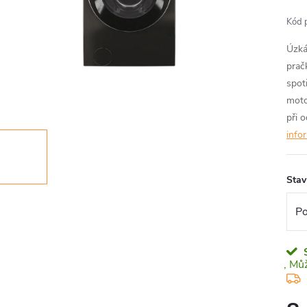
Kód 
Úzká
prač
spot
moto
při 
info
Stav