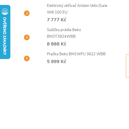
t
Elektrický ohřívač Ariston Velis Dune
Wifi 100 EU
r
7 777 Kč
Sušička prádla Beko
a
BM3T3924WBB
8 888 Kč
n
Pračka Beko BM1WFU 3622 WBB
n
5 999 Kč
í
p
a
n