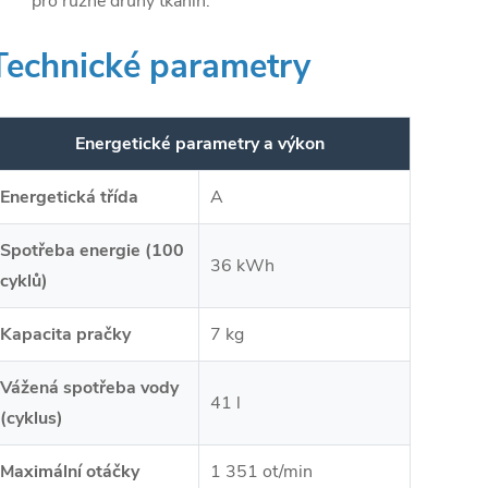
pro různé druhy tkanin.
Technické parametry
Energetické parametry a výkon
Energetická třída
A
Spotřeba energie (100
36 kWh
cyklů)
Kapacita pračky
7 kg
Vážená spotřeba vody
41 l
(cyklus)
Maximální otáčky
1 351 ot/min