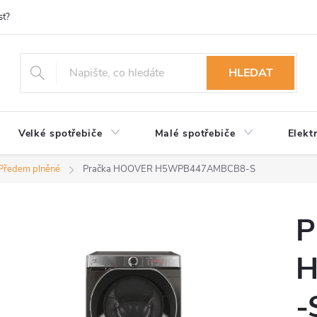
st?
Možnosti platby
Kontakty
Služby
Reklamace
Ob
HLEDAT
Velké spotřebiče
Malé spotřebiče
Elekt
Předem plněné
Pračka HOOVER H5WPB447AMBCB8-S
P
H
-