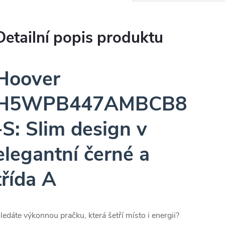
Detailní popis produktu
Hoover
H5WPB447AMBCB8
-S: Slim design v
elegantní černé a
třída A
ledáte výkonnou pračku, která šetří místo i energii?