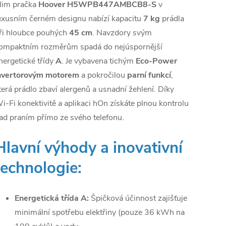
lim pračka
Hoover H5WPB447AMBCB8-S
v
uxusním černém designu nabízí kapacitu
7 kg
prádla
ři hloubce pouhých
45 cm
. Navzdory svým
ompaktním rozměrům spadá do nejúspornější
nergetické třídy
A
. Je vybavena tichým
Eco-Power
nvertorovým motorem
a pokročilou
parní funkcí
,
terá prádlo zbaví alergenů a usnadní žehlení. Díky
i-Fi konektivitě a aplikaci hOn získáte plnou kontrolu
ad praním přímo ze svého telefonu.
Hlavní výhody a inovativní
technologie:
Energetická třída A:
Špičková účinnost zajišťuje
minimální spotřebu elektřiny (pouze 36 kWh na