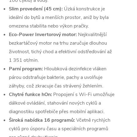
100 cyklů) a vody.
Slim provedení (45 cm):
Úzká konstrukce je
ideální do bytů a menších prostor, aniž by byla
omezena stabilita nebo výkon pračky.
Eco-Power Invertorový motor:
Nejkvalitnější
bezkartáčový motor na trhu zaručuje dlouhou
životnost, tichý chod a efektivní odstřeďování až
1 351 ot/min.
Parní program:
Hloubková dezinfekce vláken
párou odstraňuje bakterie, pachy a uvolňuje
záhyby, což zkracuje čas strávený žehlením.
Chytré funkce hOn:
Propojení s Wi-Fi umožňuje
dálkové ovládání, stahování nových cyklů a
diagnostiku spotřebiče přes mobilní aplikaci.
Široká nabídka 16 programů:
Včetně rychlých
cyklů pro úsporu času a speciálních programů