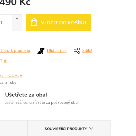
 490 Kč
ná
:
VLOŽIT DO KOŠÍKU
Dotaz k produktu
Hlídací pes
Sdílet
Tisk
ka:
HOOVER
ka
:
2 roky
Ušetřete za obal
Ještě nižší cenu získáte za poškozený obal.
SOUVISEJÍCÍ PRODUKTY