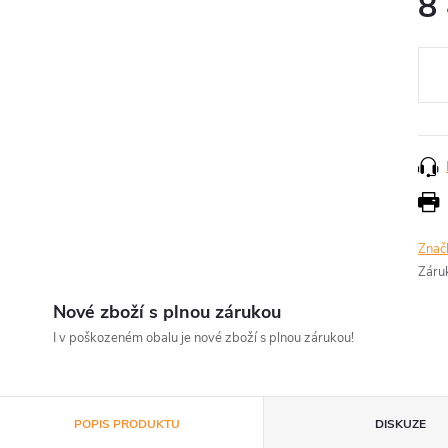
8
Měr
cena
Znač
Záru
Nové zboží s plnou zárukou
I v poškozeném obalu je nové zboží s plnou zárukou!
POPIS PRODUKTU
DISKUZE