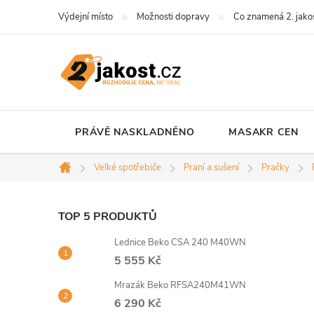
Přejít
Výdejní místo
Možnosti dopravy
Co znamená 2. jako
na
obsah
PRÁVĚ NASKLADNĚNO
MASAKR CEN
Velké spotřebiče
Praní a sušení
Pračky
Domů
P
TOP 5 PRODUKTŮ
Lednice Beko CSA 240 M40WN
o
5 555 Kč
s
Mrazák Beko RFSA240M41WN
6 290 Kč