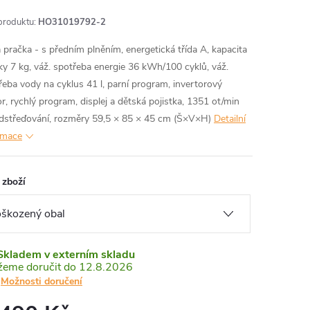
produktu:
HO31019792-2
 pračka - s předním plněním, energetická třída A, kapacita
ky 7 kg, váž. spotřeba energie 36 kWh/100 cyklů, váž.
řeba vody na cyklus 41 l, parní program, invertorový
r, rychlý program, displej a dětská pojistka, 1351 ot/min
odstřeďování, rozměry 59,5 × 85 × 45 cm (Š×V×H)
Detailní
rmace
 zboží
Skladem v externím skladu
12.8.2026
Možnosti doručení