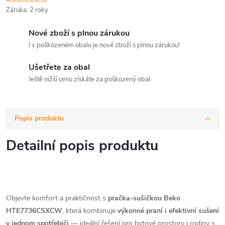
Záruka
:
2 roky
Nové zboží s plnou zárukou
I v poškozeném obalu je nové zboží s plnou zárukou!
Ušetřete za obal
Ještě nižší cenu získáte za poškozený obal.
Popis produktu
Detailní popis produktu
Objevte komfort a praktičnost s
pračka-sušičkou Beko
HTE7736CSXCW
, která kombinuje
výkonné praní i efektivní sušení
v jednom spotřebiči
— ideální řešení pro bytové prostory i rodiny s