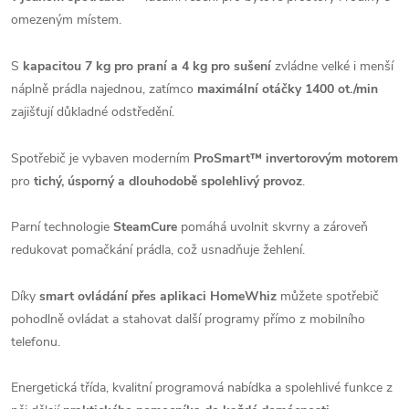
omezeným místem.
S
kapacitou 7 kg pro praní a 4 kg pro sušení
zvládne velké i menší
náplně prádla najednou, zatímco
maximální otáčky 1400 ot./min
zajišťují důkladné odstředění.
Spotřebič je vybaven moderním
ProSmart™ invertorovým motorem
pro
tichý, úsporný a dlouhodobě spolehlivý provoz
.
Parní technologie
SteamCure
pomáhá uvolnit skvrny a zároveň
redukovat pomačkání prádla, což usnadňuje žehlení.
Díky
smart ovládání přes aplikaci HomeWhiz
můžete spotřebič
pohodlně ovládat a stahovat další programy přímo z mobilního
telefonu.
Energetická třída, kvalitní programová nabídka a spolehlivé funkce z