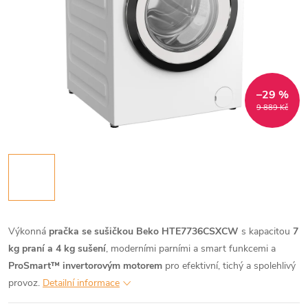
–29 %
9 889 Kč
Výkonná
pračka se sušičkou Beko HTE7736CSXCW
s kapacitou
7
kg praní a 4 kg sušení
, moderními parními a smart funkcemi a
ProSmart™ invertorovým motorem
pro efektivní, tichý a spolehlivý
provoz.
Detailní informace