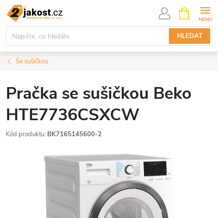
Přejít
NÁKUPNÍ
KOŠÍK
na
obsah
HLEDAT
Se sušičkou
Pračka se sušičkou Beko
HTE7736CSXCW
Kód produktu:
BK7165145600-2