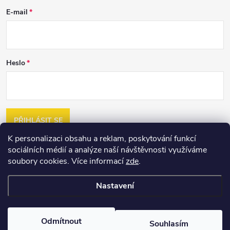
E-mail
Heslo
PŘIHLÁSIT SE
K personalizaci obsahu a reklam, poskytování funkcí
Nová registrace
sociálních médií a analýze naší návštěvnosti využíváme
Zapomenuté heslo
soubory cookies. Více informací
zde
.
Nastavení
Copyright 2026
2jakost.cz
. Všechna práva vyhrazena.
Upravit nastavení
cookies
Vytvořil Shoptet
Odmítnout
Souhlasím