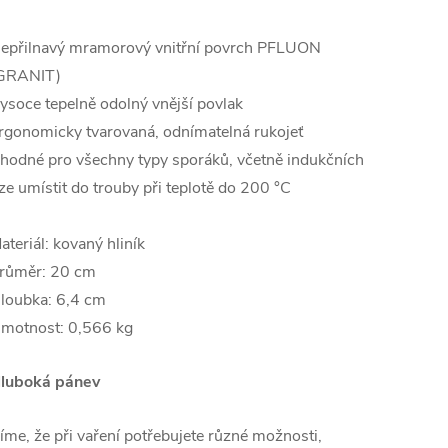
epřilnavý mramorový vnitřní povrch PFLUON
GRANIT)
ysoce tepelně odolný vnější povlak
rgonomicky tvarovaná, odnímatelná rukojeť
hodné pro všechny typy sporáků, včetně indukčních
ze umístit do trouby při teplotě do 200 °C
ateriál: kovaný hliník
růměr: 20 cm
loubka: 6,4 cm
motnost: 0,566 kg
luboká pánev
íme, že při vaření potřebujete různé možnosti,