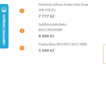
t
Elektrický ohřívač Ariston Velis Dune
Wifi 100 EU
r
7 777 Kč
Sušička prádla Beko
a
BM3T3924WBB
8 888 Kč
n
Pračka Beko BM1WFU 3622 WBB
n
5 999 Kč
í
p
a
n