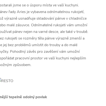
ostarali jsme se o úsporu místa ve vaší kuchyni.
ánev řady Aries je vybavena odnímatelnou rukojetí,
ož výrazně usnadňuje skladování pánve v chladničce
ebo malé zásuvce. Odnímatelné rukojeti vám umožní
oužívat pánev nejen na varné desce, ale také v troubě.
ez rukojeti se rozměry těla pánve výrazně zmenší a
ze jej bez problémů umístit do trouby a do malé
yčky. Pohodlný závěs pro zavěšení vám umožní
spořádat pracovní prostor ve vaší kuchyni nejlepším
ožným způsobem.
nější tepelně odolný povlak