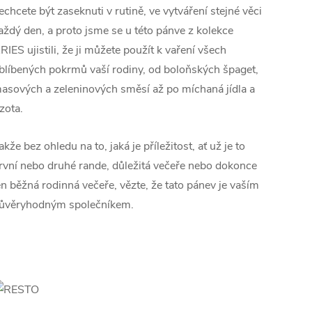
echcete být zaseknuti v rutině, ve vytváření stejné věci
aždý den, a proto jsme se u této pánve z kolekce
RIES ujistili, že ji můžete použít k vaření všech
blíbených pokrmů vaší rodiny, od boloňských špaget,
asových a zeleninových směsí až po míchaná jídla a
izota.
akže bez ohledu na to, jaká je příležitost, ať už je to
rvní nebo druhé rande, důležitá večeře nebo dokonce
en běžná rodinná večeře, vězte, že tato pánev je vaším
ůvěryhodným společníkem.