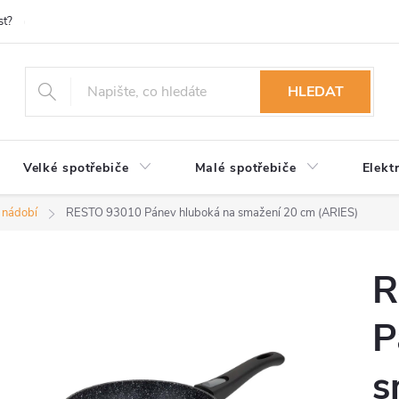
st?
Možnosti platby
Kontakty
Služby
Reklamace
Ob
HLEDAT
Velké spotřebiče
Malé spotřebiče
Elekt
 nádobí
RESTO 93010 Pánev hluboká na smažení 20 cm (ARIES)
R
P
s