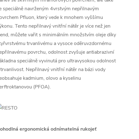
ánev se skvrnitým mramorových povrchem, ale také
e speciálně navrženým 4vrstvým nepřilnavým
ovrchem Pfluon, který vede k mnohem vyššímu
ýkonu. Tento nepřilnavý vnitřní nátěr je více než jen
rend, můžete vařit s minimálním množstvím oleje díky
tyřvrstvému trvanlivému a vysoce oděruvzdornému
epřilnavému povrchu, odolnost zvyšuje antiabrazivní
ákladna speciálně vyvinutá pro ultravysokou odolnost
 trvanlivost. Nepřilnavý vnitřní nátěr na bázi vody
eobsahuje kadmium, olovo a kyselinu
erftroktanovou (PFOA).
ohodlná ergonomická odnímatelná rukojeť