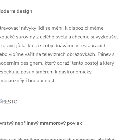
oderní design
travovací návyky lidí se mění, k dispozici máme
xotické suroviny z celého světa a chceme si vyzkoušet
řipravit jídla, která si objednáváme v restauracích
ebo vidíme vařit na televizních obrazovkách. Pánev s
oderním designem, který odráží tento postoj a který
espektuje posun směrem k gastronomicky
mbicióznější budoucnosti.
vrstvý nepřilnavý mramorový povlak