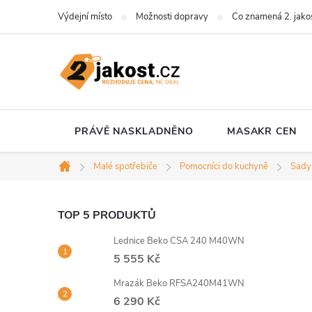
Přejít
Výdejní místo
Možnosti dopravy
Co znamená 2. jako
na
obsah
PRÁVĚ NASKLADNĚNO
MASAKR CEN
Malé spotřebiče
Pomocníci do kuchyně
Sady
Domů
P
TOP 5 PRODUKTŮ
Lednice Beko CSA 240 M40WN
o
5 555 Kč
s
Mrazák Beko RFSA240M41WN
6 290 Kč