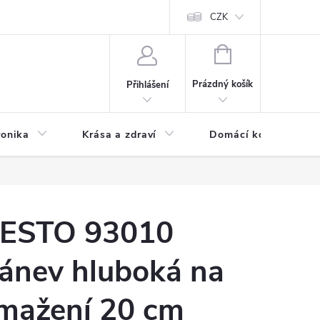
chodní podmínky
Prohlášení o ochraně osobních údajů
CZK
O souborech
NÁKUPNÍ
KOŠÍK
Prázdný košík
Přihlášení
ronika
Krása a zdraví
Domácí komfort
ESTO 93010
ánev hluboká na
mažení 20 cm