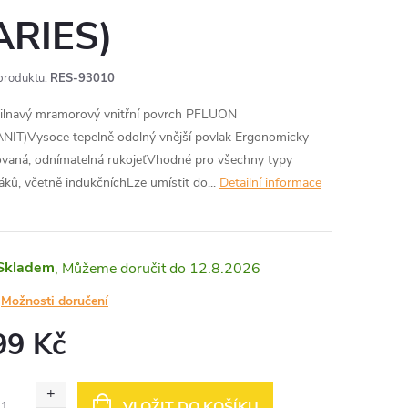
ARIES)
produktu:
RES-93010
ilnavý mramorový vnitřní povrch PFLUON
NIT)Vysoce tepelně odolný vnější povlak Ergonomicky
ovaná, odnímatelná rukojeťVhodné pro všechny typy
áků, včetně indukčníchLze umístit do...
Detailní informace
Skladem
12.8.2026
Možnosti doručení
99 Kč
ná
:
VLOŽIT DO KOŠÍKU