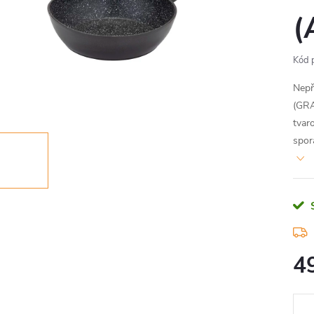
(
Kód 
Nepř
(GRA
tvar
spor
4
Měr
cena