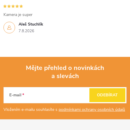
Kamera je super
Aleš Stuchlík
7.8.2026
Mějte přehled o novinkách
a slevách
Z
á
E-mail
ODEBÍRAT
p
Vložením e-mailu souhlasíte s
podmínkami ochrany osobních údajů
a