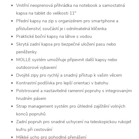
Vnitřní neoprenová přihrádka na notebook a samostatná
kapsa na tablet do velikosti 11"
Přední kapsy na zip s organizérem pro smartphone a
příslušenství; součástí je i odnímatelná klíčenka
Praktické boční kapsy na láhve s vodou
Skrytá zadní kapsa pro bezpečné uložení pasu nebo
peněženky
MOLLE systém umožňuje připevnit další kapsy nebo
outdoorové vybavení
Dvojité zipy pro rychlý a snadný přístup k vašim věcem
Kontrastní podšívka pro lepší orientaci v batohu
Polstrované a nastavitelné ramenní popruhy s integrovaným
hrudním pásem
Strap management systém pro úhledné zajištění volných
konců popruhů
Zadní popruh pro snadné uchycení na teleskopickou rukojeť
kufru při cestování
Měkké ucho pro pohodlné přenášení