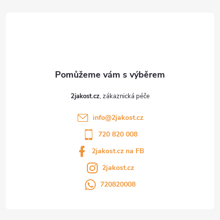
t
í
2jakost.cz
info
@
2jakost.cz
720 820 008
2jakost.cz na FB
2jakost.cz
720820008