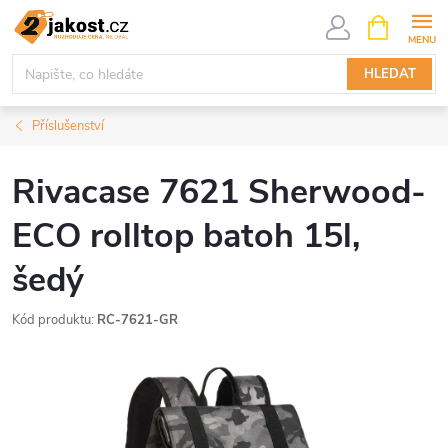
Přejít
NÁKUPNÍ
KOŠÍK
na
obsah
HLEDAT
Příslušenství
Rivacase 7621 Sherwood-
ECO rolltop batoh 15l,
šedý
Kód produktu:
RC-7621-GR