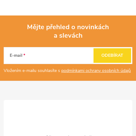
Mějte přehled o novinkách
a slevách
Z
á
E-mail
ODEBÍRAT
p
Vložením e-mailu souhlasíte s
podmínkami ochrany osobních údajů
a
t
í