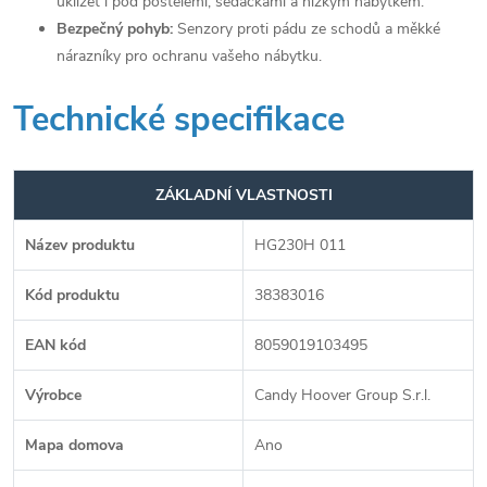
uklízet i pod postelemi, sedačkami a nízkým nábytkem.
Bezpečný pohyb:
Senzory proti pádu ze schodů a měkké
nárazníky pro ochranu vašeho nábytku.
Technické specifikace
ZÁKLADNÍ VLASTNOSTI
Název produktu
HG230H 011
Kód produktu
38383016
EAN kód
8059019103495
Výrobce
Candy Hoover Group S.r.l.
Mapa domova
Ano