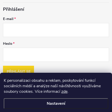
Přihlášení
E-mail
Heslo
PŘIHLÁSIT SE
K personalizaci obsahu a reklam, poskytování funkcí
Nová registrace
sociálních médií a analýze naší návštěvnosti využíváme
Zapomenuté heslo
soubory cookies. Více informací
zde
.
Nastavení
Copyright 2026
2jakost.cz
. Všechna práva vyhrazena.
Upravit nastavení
cookies