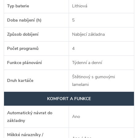
Typ baterie
Lithiová
Doba nabíjení (h)
5
Způsob dobíjení
Nabíjecí základna
Počet programů
4
Funkce plánování
Týdenní a denní
Štětinový s gumovými
Druh kartáče
lamelami
KOMFORT A FUNKCE
Automatický návrat do
Ano
základny
Měkké nárazníky /