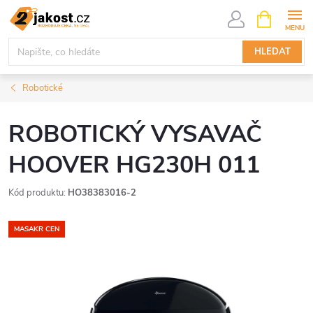
Přejít
NÁKUPNÍ
KOŠÍK
na
obsah
HLEDAT
Robotické
ROBOTICKÝ VYSAVAČ
HOOVER HG230H 011
Kód produktu:
HO38383016-2
MASAKR CEN