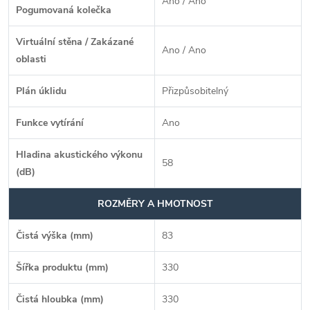
Ano / Ano
Pogumovaná kolečka
Virtuální stěna / Zakázané
Ano / Ano
oblasti
Plán úklidu
Přizpůsobitelný
Funkce vytírání
Ano
Hladina akustického výkonu
58
(dB)
ROZMĚRY A HMOTNOST
Čistá výška (mm)
83
Šířka produktu (mm)
330
Čistá hloubka (mm)
330