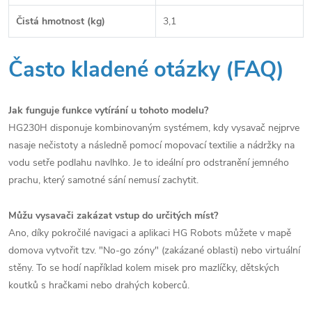
Čistá hmotnost (kg)
3,1
Často kladené otázky (FAQ)
Jak funguje funkce vytírání u tohoto modelu?
HG230H disponuje kombinovaným systémem, kdy vysavač nejprve
nasaje nečistoty a následně pomocí mopovací textilie a nádržky na
vodu setře podlahu navlhko. Je to ideální pro odstranění jemného
prachu, který samotné sání nemusí zachytit.
Můžu vysavači zakázat vstup do určitých míst?
Ano, díky pokročilé navigaci a aplikaci HG Robots můžete v mapě
domova vytvořit tzv. "No-go zóny" (zakázané oblasti) nebo virtuální
stěny. To se hodí například kolem misek pro mazlíčky, dětských
koutků s hračkami nebo drahých koberců.