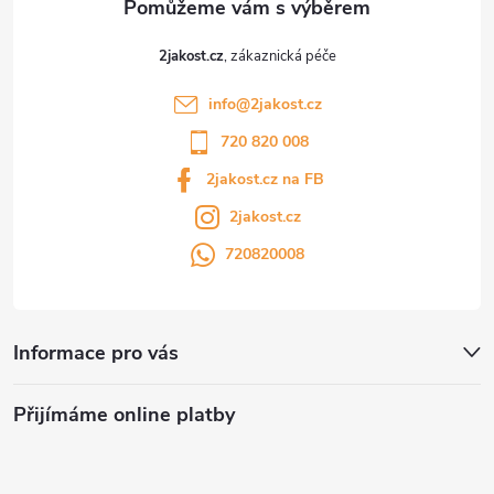
2jakost.cz
info
@
2jakost.cz
720 820 008
2jakost.cz na FB
2jakost.cz
720820008
Informace pro vás
Přijímáme online platby