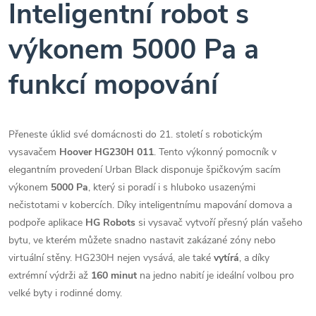
Inteligentní robot s
výkonem 5000 Pa a
funkcí mopování
Přeneste úklid své domácnosti do 21. století s robotickým
vysavačem
Hoover HG230H 011
. Tento výkonný pomocník v
elegantním provedení Urban Black disponuje špičkovým sacím
výkonem
5000 Pa
, který si poradí i s hluboko usazenými
nečistotami v kobercích. Díky inteligentnímu mapování domova a
podpoře aplikace
HG Robots
si vysavač vytvoří přesný plán vašeho
bytu, ve kterém můžete snadno nastavit zakázané zóny nebo
virtuální stěny. HG230H nejen vysává, ale také
vytírá
, a díky
extrémní výdrži až
160 minut
na jedno nabití je ideální volbou pro
velké byty i rodinné domy.