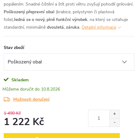
popálením. Snadné čištění a štít proti větru zvyšují pohodlí grilování.
Poškozený přepravní obal
(krabice, polystyren či plastová
folie).
Jedná se o nový, plně funkční výrobek
, na který se vztahuje
standardní, minimálně
dvouletá, záruka
.
Detailní informace
Stav zboží
Skladem
10.8.2026
Možnosti doručení
1 490 Kč
1 222 Kč
Měrná