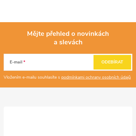
Mějte přehled o novinkách
a slevách
Z
á
E-mail
ODEBÍRAT
p
Vložením e-mailu souhlasíte s
podmínkami ochrany osobních údajů
a
t
í