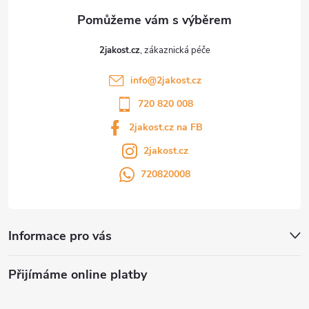
2jakost.cz
info
@
2jakost.cz
720 820 008
2jakost.cz na FB
2jakost.cz
720820008
Informace pro vás
Přijímáme online platby