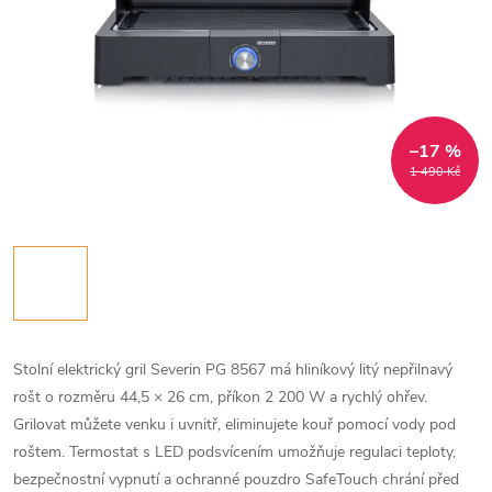
–17 %
1 490 Kč
Stolní elektrický gril Severin PG 8567 má hliníkový litý nepřilnavý
rošt o rozměru 44,5 × 26 cm, příkon 2 200 W a rychlý ohřev.
Grilovat můžete venku i uvnitř, eliminujete kouř pomocí vody pod
roštem. Termostat s LED podsvícením umožňuje regulaci teploty,
bezpečnostní vypnutí a ochranné pouzdro SafeTouch chrání před