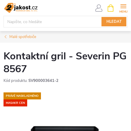
Přejít
NÁKUPNÍ
KOŠÍK
na
obsah
HLEDAT
Malé spotřebiče
Kontaktní gril - Severin PG
8567
Kód produktu:
SV900003641-2
PRÁVĚ NASKLADNĚNO
MASAKR CEN