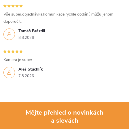
Vše super,objednávka,komunikace,rychle dodání, můžu jenom
doporučit.
Tomáš Brázdil
8.8.2026
Kamera je super
Aleš Stuchlík
7.8.2026
Mějte přehled o novinkách
a slevách
Z