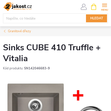
Přejít
NÁKUPNÍ
KOŠÍK
na
obsah
HLEDAT
Granitové dřezy
Sinks CUBE 410 Truffle +
Vitalia
Kód produktu:
SN142046683-9