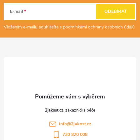
á
E-mail
ODEBÍRAT
p
Vložením e-mailu souhlasíte s
podmínkami ochrany osobních údajů
a
t
í
2jakost.cz
info
@
2jakost.cz
720 820 008