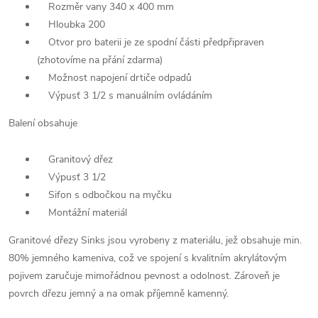
Rozměr vany 340 x 400 mm
Hloubka 200
Otvor pro baterii je ze spodní části předpřipraven
(zhotovíme na přání zdarma)
Možnost napojení drtiče odpadů
Výpusť 3 1/2 s manuálním ovládáním
Balení obsahuje
Granitový dřez
Výpusť 3 1/2
Sifon s odbočkou na myčku
Montážní materiál
Granitové dřezy Sinks jsou vyrobeny z materiálu, jež obsahuje min.
80% jemného kameniva, což ve spojení s kvalitním akrylátovým
pojivem zaručuje mimořádnou pevnost a odolnost. Zároveň je
povrch dřezu jemný a na omak příjemně kamenný.