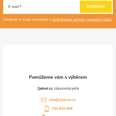
á
E-mail
ODEBÍRAT
p
Vložením e-mailu souhlasíte s
podmínkami ochrany osobních údajů
a
t
í
2jakost.cz
info
@
2jakost.cz
720 820 008