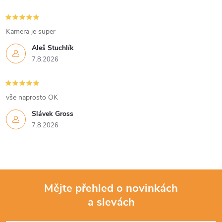
Kamera je super
Aleš Stuchlík
7.8.2026
vše naprosto OK
Slávek Gross
7.8.2026
Mějte přehled o novinkách
a slevách
Z