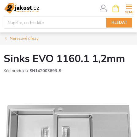
Přejít
NÁKUPNÍ
KOŠÍK
na
obsah
HLEDAT
Nerezové dřezy
Sinks EVO 1160.1 1,2mm
Kód produktu:
SN142003693-9