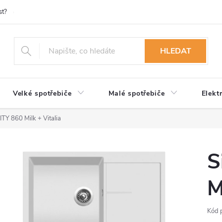
st?
Možnosti platby
Kontakty
Služby
Reklamace
Ob
HLEDAT
Velké spotřebiče
Malé spotřebiče
Elekt
ITY 860 Milk + Vitalia
S
M
Kód 