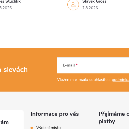
eš Stuchlík
Slávek Gross
8.2026
7.8.2026
E-mail
a slevách
Vložením e-mailu souhlasíte s
podmínka
Informace pro vás
Přijímáme o
platby
Výdejní místo