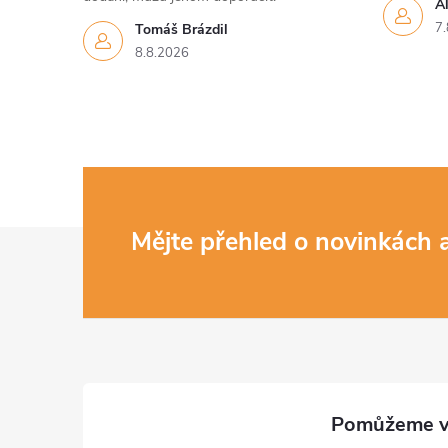
Al
7.
Tomáš Brázdil
8.8.2026
Z
Mějte přehled o novinkách
á
p
a