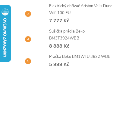
t
Elektrický ohřívač Ariston Velis Dune
Wifi 100 EU
r
7 777 Kč
Sušička prádla Beko
a
BM3T3924WBB
8 888 Kč
n
Pračka Beko BM1WFU 3622 WBB
n
5 999 Kč
í
p
a
n