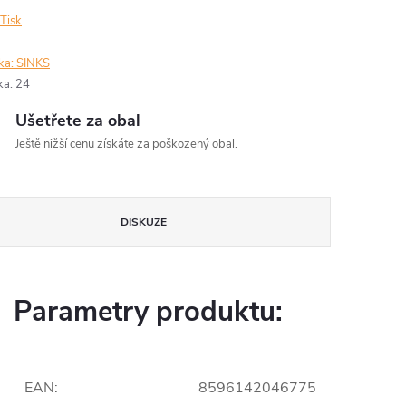
Tisk
ka:
SINKS
ka
:
24
Ušetřete za obal
Ještě nižší cenu získáte za poškozený obal.
DISKUZE
Parametry produktu:
EAN
:
8596142046775