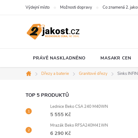
Přejít
Výdejní místo
Možnosti dopravy
Co znamená 2. jako
na
obsah
PRÁVĚ NASKLADNĚNO
MASAKR CEN
Dřezy a baterie
Granitové dřezy
Sinks INFIN
Domů
P
TOP 5 PRODUKTŮ
Lednice Beko CSA 240 M40WN
o
5 555 Kč
s
Mrazák Beko RFSA240M41WN
6 290 Kč