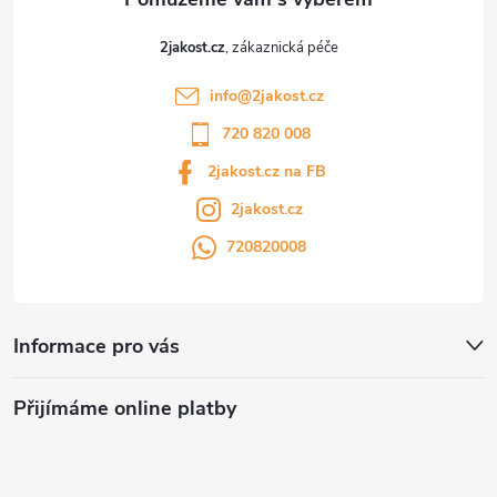
2jakost.cz
info
@
2jakost.cz
720 820 008
2jakost.cz na FB
2jakost.cz
720820008
Informace pro vás
Přijímáme online platby