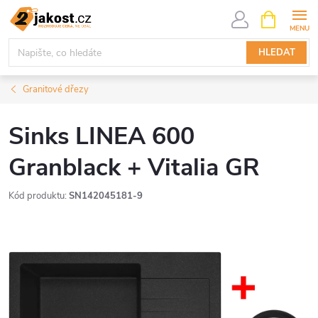
Přejít
NÁKUPNÍ
KOŠÍK
na
obsah
HLEDAT
Granitové dřezy
Sinks LINEA 600
Granblack + Vitalia GR
Kód produktu:
SN142045181-9