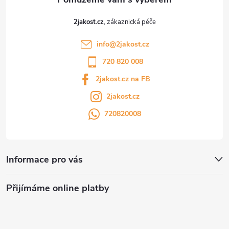
2jakost.cz
info
@
2jakost.cz
720 820 008
2jakost.cz na FB
2jakost.cz
720820008
Informace pro vás
Přijímáme online platby