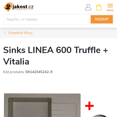
Přejít
NÁKUPNÍ
KOŠÍK
na
obsah
HLEDAT
Granitové dřezy
Sinks LINEA 600 Truffle +
Vitalia
Kód produktu:
SN142045242-9