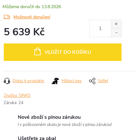
13.8.2026
Možnosti doručení
5 639 Kč
Měrná
cena:
VLOŽIT DO KOŠÍKU
Dotaz k produktu
Hlídací pes
Sdílet
Značka:
SINKS
Záruka
:
24
Nové zboží s plnou zárukou
I v poškozeném obalu je nové zboží s plnou zárukou!
Ušetřete za obal