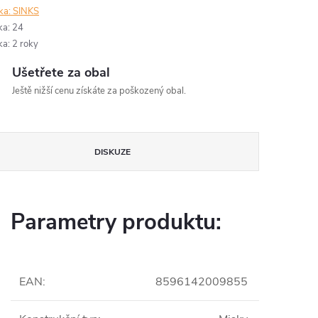
ka:
SINKS
ka
:
24
ka
:
2 roky
Ušetřete za obal
Ještě nižší cenu získáte za poškozený obal.
DISKUZE
Parametry produktu:
EAN
:
8596142009855