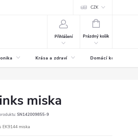
chodní podmínky
Prohlášení o ochraně osobních údajů
CZK
O souborech
NÁKUPNÍ
KOŠÍK
Prázdný košík
Přihlášení
ronika
Krása a zdraví
Domácí komfort
inks miska
produktu:
SN142009855-9
s EK9144 miska