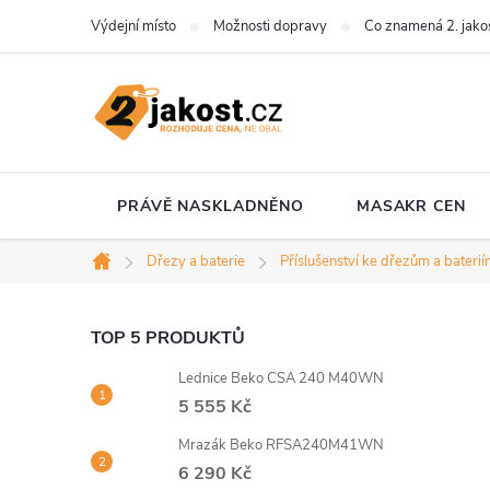
Přejít
Výdejní místo
Možnosti dopravy
Co znamená 2. jako
na
obsah
PRÁVĚ NASKLADNĚNO
MASAKR CEN
Dřezy a baterie
Příslušenství ke dřezům a bateri
Domů
P
TOP 5 PRODUKTŮ
Lednice Beko CSA 240 M40WN
o
5 555 Kč
s
Mrazák Beko RFSA240M41WN
6 290 Kč