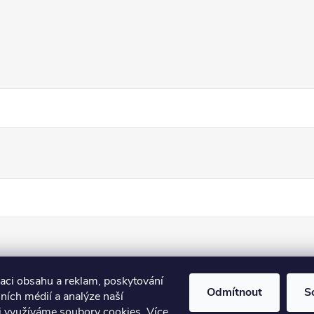
zaci obsahu a reklam, poskytování
Odmítnout
S
lních médií a analýze naší
i využíváme soubory cookies. Více