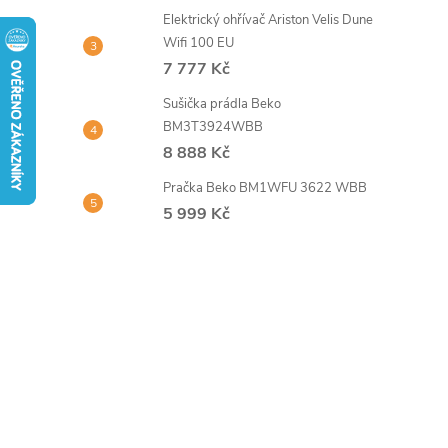
t
Elektrický ohřívač Ariston Velis Dune
Wifi 100 EU
r
7 777 Kč
Sušička prádla Beko
a
BM3T3924WBB
8 888 Kč
n
Pračka Beko BM1WFU 3622 WBB
n
5 999 Kč
í
p
a
n