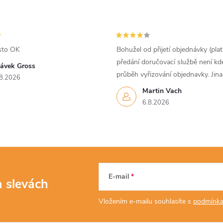
sto OK
Bohužel od přijetí objednávky (pla
předání doručovací službě není kd
lávek Gross
průběh vyřizování objednavky. Jin
8.2026
Martin Vach
6.8.2026
E-mail
a slevách
Vložením e-mailu souhlasíte s
podmínka