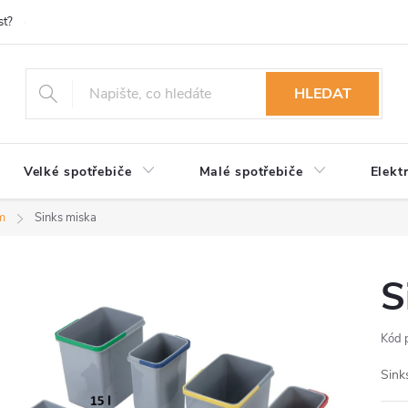
st?
Možnosti platby
Kontakty
Služby
Reklamace
Ob
HLEDAT
Velké spotřebiče
Malé spotřebiče
Elekt
ím
Sinks miska
S
Kód 
Sink