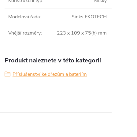
Konstrukční typ
:
Misky
Modelová řada
:
Sinks EKOTECH
Vnější rozměry
:
223 x 109 x 75(h) mm
Produkt naleznete v této kategorii
Příslušenství ke dřezům a bateriím