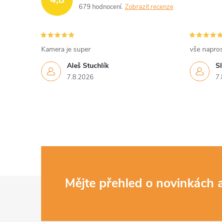
679 hodnocení
Zobrazit recenze
Kamera je super
vše napro
Aleš Stuchlík
S
7.8.2026
7.
Z
Mějte přehled o novinkách
á