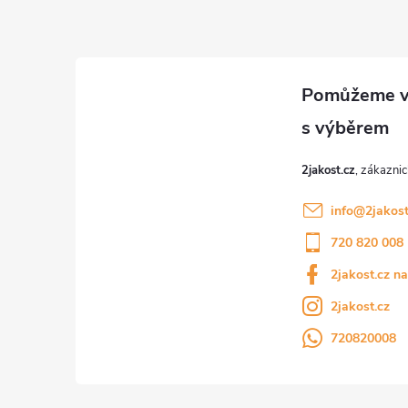
p
a
t
í
2jakost.cz
info
@
2jakost
720 820 008
2jakost.cz n
2jakost.cz
720820008