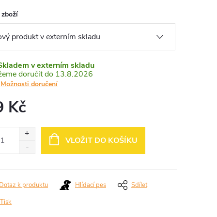
 zboží
Skladem v externím skladu
13.8.2026
Možnosti doručení
9 Kč
ná
:
VLOŽIT DO KOŠÍKU
Dotaz k produktu
Hlídací pes
Sdílet
Tisk