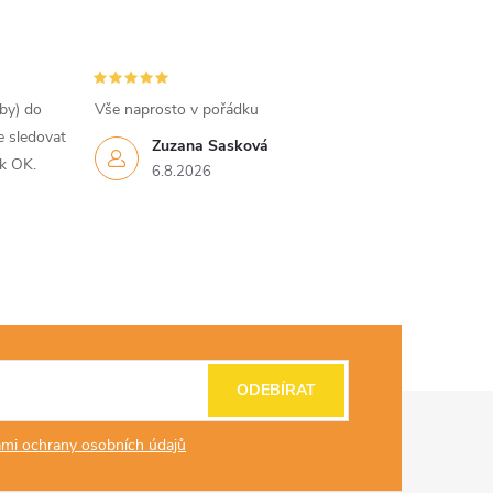
tby) do
Vše naprosto v pořádku
e sledovat
Zuzana Sasková
ak OK.
6.8.2026
ODEBÍRAT
mi ochrany osobních údajů