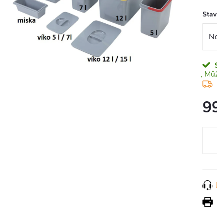
Stav
9
Měr
cena