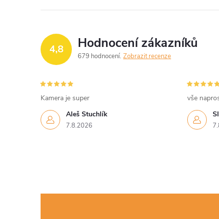
Hodnocení zákazníků
4,8
679 hodnocení
Zobrazit recenze
Kamera je super
vše napro
Aleš Stuchlík
S
7.8.2026
7.