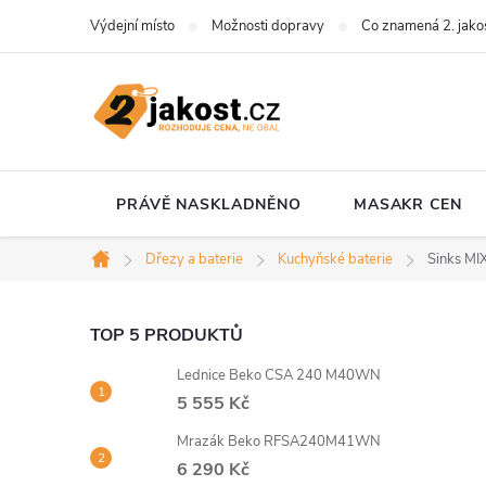
Přejít
Výdejní místo
Možnosti dopravy
Co znamená 2. jako
na
obsah
PRÁVĚ NASKLADNĚNO
MASAKR CEN
Dřezy a baterie
Kuchyňské baterie
Sinks MI
Domů
P
TOP 5 PRODUKTŮ
Lednice Beko CSA 240 M40WN
o
5 555 Kč
s
Mrazák Beko RFSA240M41WN
6 290 Kč