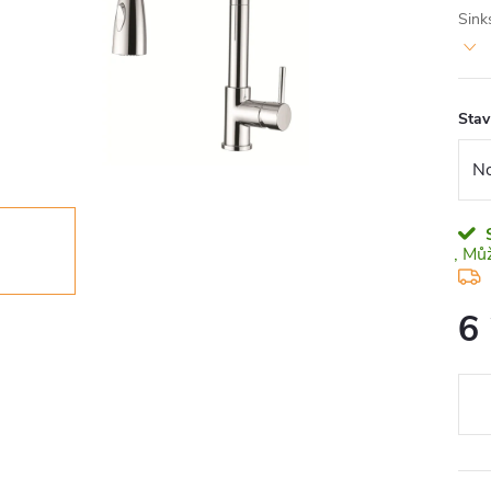
Sink
Stav
6
Měr
cena