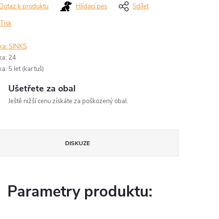
Dotaz k produktu
Hlídací pes
Sdílet
Tisk
ka:
SINKS
ka
:
24
ka
:
5 let (kartuš)
Ušetřete za obal
Ještě nižší cenu získáte za poškozený obal.
DISKUZE
Parametry produktu: