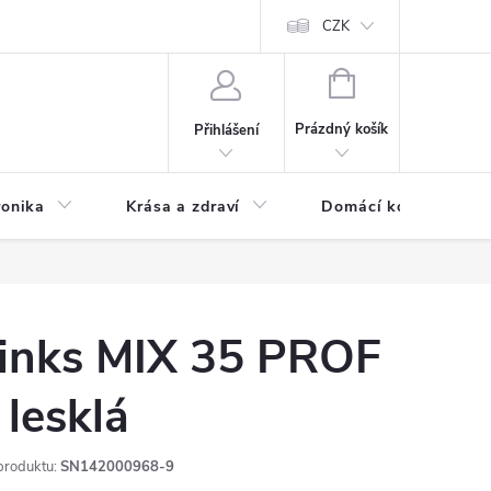
chodní podmínky
Prohlášení o ochraně osobních údajů
CZK
O souborech
NÁKUPNÍ
KOŠÍK
Prázdný košík
Přihlášení
ronika
Krása a zdraví
Domácí komfort
inks MIX 35 PROF
 lesklá
produktu:
SN142000968-9