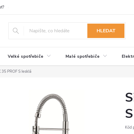
st?
Možnosti platby
Kontakty
Služby
Reklamace
Ob
HLEDAT
Velké spotřebiče
Malé spotřebiče
Elekt
X 35 PROF S lesklá
S
S
Kód 