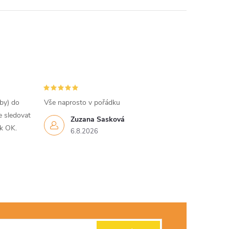
tby) do
Vše naprosto v pořádku
e sledovat
Zuzana Sasková
ak OK.
6.8.2026