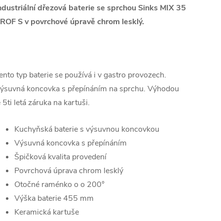
ndustriální dřezová baterie se sprchou Sinks MIX 35
ROF S v povrchové úpravě chrom lesklý.
ento typ baterie se používá i v gastro provozech.
ýsuvná koncovka s přepínáním na sprchu. Výhodou
e 5ti letá záruka na kartuši.
Kuchyňská baterie s výsuvnou koncovkou
Výsuvná koncovka s přepínáním
Špičková kvalita provedení
Povrchová úprava chrom lesklý
Otočné raménko o o 200°
Výška baterie 455 mm
Keramická kartuše