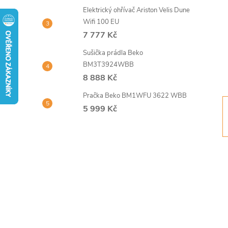
t
Elektrický ohřívač Ariston Velis Dune
Wifi 100 EU
r
7 777 Kč
Sušička prádla Beko
a
BM3T3924WBB
8 888 Kč
n
Pračka Beko BM1WFU 3622 WBB
n
5 999 Kč
í
p
a
n