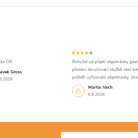
sto OK
Bohužel od přijetí objednávky (pla
předání doručovací službě není kd
lávek Gross
průběh vyřizování objednavky. Jin
8.2026
Martin Vach
6.8.2026