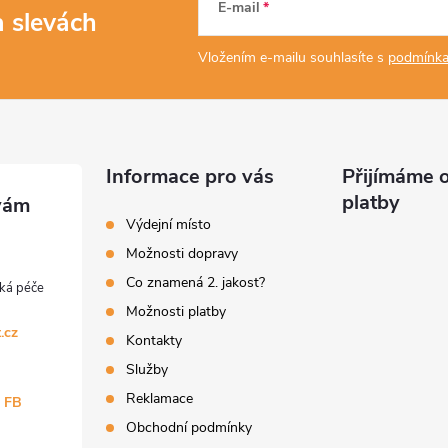
E-mail
a slevách
Vložením e-mailu souhlasíte s
podmínka
Informace pro vás
Přijímáme o
platby
Výdejní místo
Možnosti dopravy
Co znamená 2. jakost?
Možnosti platby
.cz
Kontakty
Služby
Reklamace
a FB
Obchodní podmínky