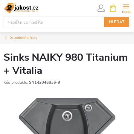
Přejít
NÁKUPNÍ
KOŠÍK
na
obsah
HLEDAT
Granitové dřezy
Sinks NAIKY 980 Titanium
+ Vitalia
Kód produktu:
SN142046836-9