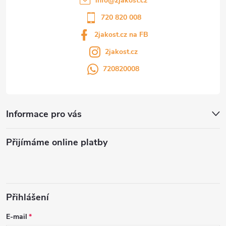
info
@
2jakost.cz
720 820 008
2jakost.cz na FB
2jakost.cz
720820008
Informace pro vás
Přijímáme online platby
Přihlášení
E-mail