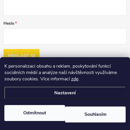
Heslo
PŘIHLÁSIT SE
K personalizaci obsahu a reklam, poskytování funkcí
Nová registrace
sociálních médií a analýze naší návštěvnosti využíváme
Zapomenuté heslo
soubory cookies. Více informací
zde
.
Nastavení
Copyright 2026
2jakost.cz
. Všechna práva vyhrazena.
Upravit nastavení
cookies
Vytvořil Shoptet
Odmítnout
Souhlasím
Nastavil tým EshopyUmíme.cz