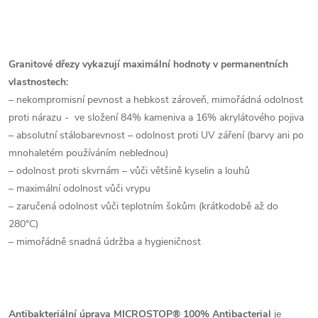
Granitové dřezy vykazují maximální hodnoty v permanentních
vlastnostech:
– nekompromisní pevnost a hebkost zároveň, mimořádná odolnost
proti nárazu - ve složení 84% kameniva a 16% akrylátového pojiva
– absolutní stálobarevnost – odolnost proti UV záření (barvy ani po
mnohaletém používáním neblednou)
– odolnost proti skvrnám – vůči většině kyselin a louhů
– maximální odolnost vůči vrypu
– zaručená odolnost vůči teplotním šokům (krátkodobě až do
280°C)
– mimořádně snadná údržba a hygieničnost
Antibakteriální úprava MICROSTOP® 100% Antibacterial
je