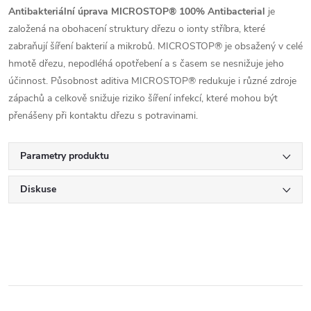
Antibakteriální úprava MICROSTOP® 100% Antibacterial
je
založená na obohacení struktury dřezu o ionty stříbra, které
zabraňují šíření bakterií a mikrobů. MICROSTOP® je obsažený v celé
hmotě dřezu, nepodléhá opotřebení a s časem se nesnižuje jeho
účinnost. Působnost aditiva MICROSTOP® redukuje i různé zdroje
zápachů a celkově snižuje riziko šíření infekcí, které mohou být
přenášeny při kontaktu dřezu s potravinami.
Parametry produktu
Diskuse