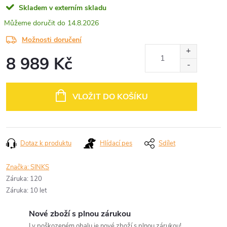
Skladem v externím skladu
14.8.2026
Možnosti doručení
8 989 Kč
Měrná
cena:
VLOŽIT DO KOŠÍKU
Dotaz k produktu
Hlídací pes
Sdílet
Značka:
SINKS
Záruka
:
120
Záruka
:
10 let
Nové zboží s plnou zárukou
I v poškozeném obalu je nové zboží s plnou zárukou!