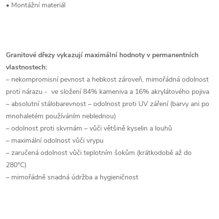
• Montážní materiál
Granitové dřezy vykazují maximální hodnoty v permanentních
vlastnostech:
– nekompromisní pevnost a hebkost zároveň, mimořádná odolnost
proti nárazu - ve složení 84% kameniva a 16% akrylátového pojiva
– absolutní stálobarevnost – odolnost proti UV záření (barvy ani po
mnohaletém používáním neblednou)
– odolnost proti skvrnám – vůči většině kyselin a louhů
– maximální odolnost vůči vrypu
– zaručená odolnost vůči teplotním šokům (krátkodobě až do
280°C)
– mimořádně snadná údržba a hygieničnost