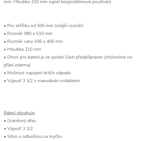
mm. Hloubka 210 mm zajistí bezproblémové používání.
• Pro skříňku od 500 mm (vnější rozměr)
• Rozměr 980 x 510 mm
• Rozměr vany 436 x 400 mm
• Hloubka 210 mm
• Otvor pro baterii je ze spodní části předpřipraven (zhotovíme na
přání zdarma)
• Možnost napojení drtiče odpadu
• Výpusť 3 1/2 s manuálním ovládáním
Balení obsahuje:
• Granitový dřez
• Výpusť 3 1/2
• Sifon s odbočkou na myčku