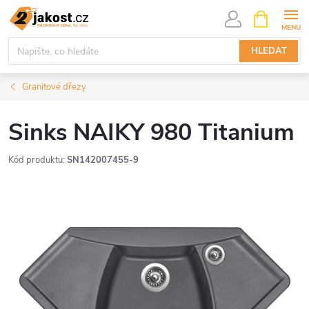
Přejít
NÁKUPNÍ
KOŠÍK
na
obsah
HLEDAT
Granitové dřezy
Sinks NAIKY 980 Titanium
Kód produktu:
SN142007455-9