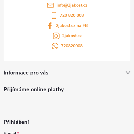
info
@
2jakost.cz
720 820 008
2jakost.cz na FB
2jakost.cz
720820008
Informace pro vás
Přijímáme online platby
Přihlášení
E-mail