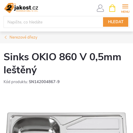
Přejít
NÁKUPNÍ
KOŠÍK
na
obsah
HLEDAT
Nerezové dřezy
Sinks OKIO 860 V 0,5mm
leštěný
Kód produktu:
SN142004867-9