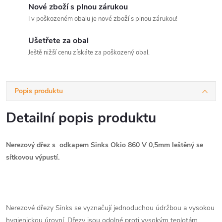
Nové zboží s plnou zárukou
I v poškozeném obalu je nové zboží s plnou zárukou!
Ušetřete za obal
Ještě nižší cenu získáte za poškozený obal.
Popis produktu
Detailní popis produktu
Nerezový dřez s odkapem Sinks Okio 860 V 0,5mm leštěný se
sítkovou výpustí.
Nerezové dřezy Sinks se vyznačují jednoduchou údržbou a vysokou
hygienickou úrovní. Dřezy jsou odolné proti vysokým teplotám,