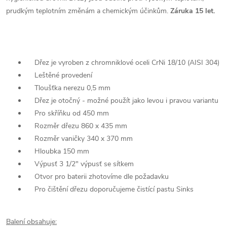
prudkým teplotním změnám a chemickým účinkům.
Záruka 15 let.
Dřez je vyroben z chromniklové oceli CrNi 18/10 (AISI 304)
Leštěné provedení
Tloušťka nerezu 0,5 mm
Dřez je otočný - možné použít jako levou i pravou variantu
Pro skříňku od 450 mm
Rozměr dřezu 860 x 435 mm
Rozměr vaničky 340 x 370 mm
Hloubka 150 mm
Výpusť 3 1/2" výpusť se sítkem
Otvor pro baterii zhotovíme dle požadavku
Pro čištění dřezu doporučujeme čistící pastu Sinks
Balení obsahuje: