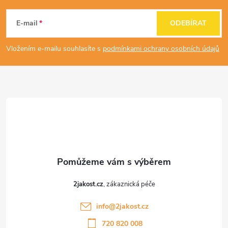
á
E-mail
ODEBÍRAT
p
Vložením e-mailu souhlasíte s
podmínkami ochrany osobních údajů
a
t
í
2jakost.cz
info
@
2jakost.cz
720 820 008