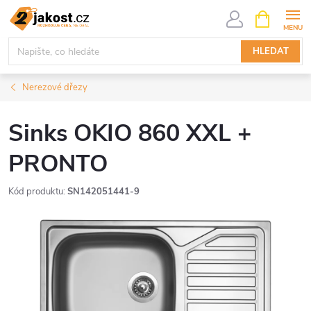
Přejít
NÁKUPNÍ
KOŠÍK
na
obsah
HLEDAT
Nerezové dřezy
Sinks OKIO 860 XXL +
PRONTO
Kód produktu:
SN142051441-9