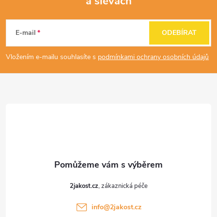
a slevách
Z
á
E-mail
ODEBÍRAT
p
Vložením e-mailu souhlasíte s
podmínkami ochrany osobních údajů
a
t
í
2jakost.cz
info
@
2jakost.cz