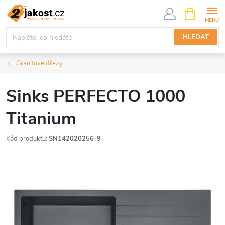
Přejít
NÁKUPNÍ
KOŠÍK
na
obsah
HLEDAT
Granitové dřezy
Sinks PERFECTO 1000
Titanium
Kód produktu:
SN142020256-9