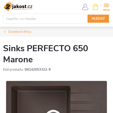
Přejít
NÁKUPNÍ
KOŠÍK
na
obsah
HLEDAT
Granitové dřezy
Sinks PERFECTO 650
Marone
Kód produktu:
SN142053322-9