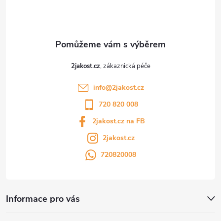
í
2jakost.cz
info
@
2jakost.cz
720 820 008
2jakost.cz na FB
2jakost.cz
720820008
Informace pro vás