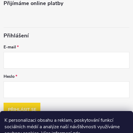
Přijímáme online platby
Přihlášení
E-mail
Heslo
PŘIHLÁSIT SE
K personalizaci obsahu a reklam, poskytování funkcí
Nová registrace
sociálních médií a analýze naší návštěvnosti využíváme
Zapomenuté heslo