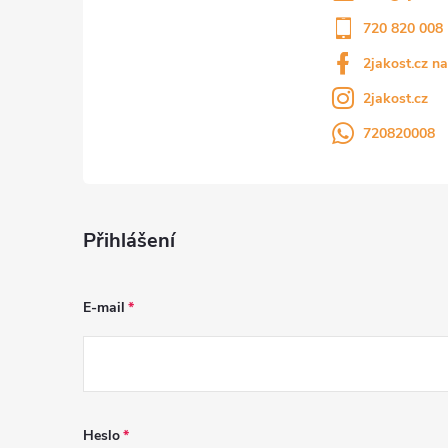
720 820 008
2jakost.cz n
2jakost.cz
720820008
Přihlášení
E-mail
Heslo