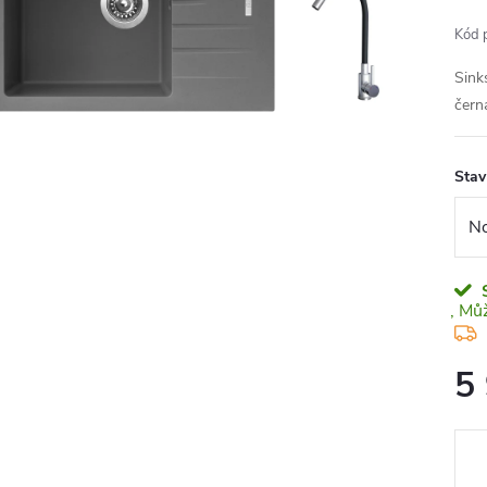
Kód 
Sink
čern
Stav
5
Měr
cena