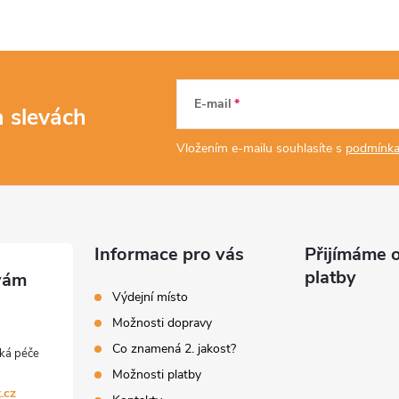
E-mail
a slevách
Vložením e-mailu souhlasíte s
podmínka
Informace pro vás
Přijímáme o
platby
Výdejní místo
Možnosti dopravy
Co znamená 2. jakost?
Možnosti platby
.cz