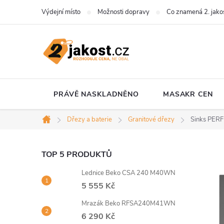
Přejít
Výdejní místo
Možnosti dopravy
Co znamená 2. jako
na
obsah
PRÁVĚ NASKLADNĚNO
MASAKR CEN
Dřezy a baterie
Granitové dřezy
Sinks PERF
Domů
P
TOP 5 PRODUKTŮ
Lednice Beko CSA 240 M40WN
o
5 555 Kč
s
Mrazák Beko RFSA240M41WN
6 290 Kč