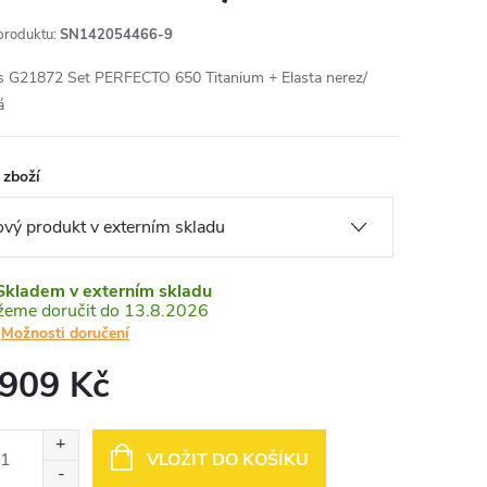
produktu:
SN142054466-9
s G21872 Set PERFECTO 650 Titanium + Elasta nerez/
á
 zboží
Skladem v externím skladu
13.8.2026
Možnosti doručení
 909 Kč
ná
:
VLOŽIT DO KOŠÍKU