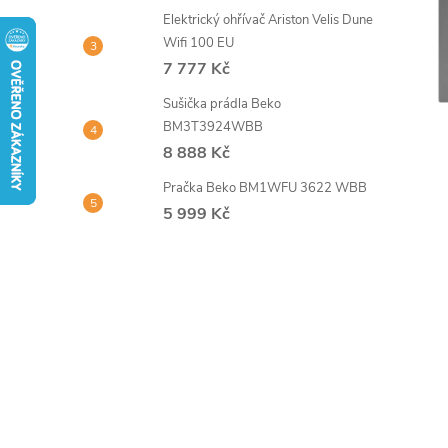
t
Elektrický ohřívač Ariston Velis Dune
Wifi 100 EU
r
7 777 Kč
Sušička prádla Beko
a
BM3T3924WBB
8 888 Kč
n
Pračka Beko BM1WFU 3622 WBB
n
5 999 Kč
í
p
a
n