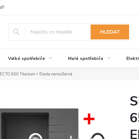
st?
Možnosti platby
Kontakty
Služby
Reklamace
Ob
HLEDAT
Velké spotřebiče
Malé spotřebiče
Elekt
ECTO 650 Titanium + Elasta nerez/černá
S
6
E