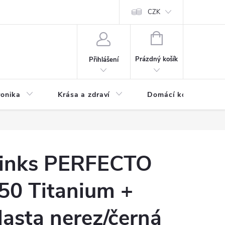
chodní podmínky
Prohlášení o ochraně osobních údajů
CZK
O souborech
NÁKUPNÍ
KOŠÍK
Prázdný košík
Přihlášení
ronika
Krása a zdraví
Domácí komfort
inks PERFECTO
50 Titanium +
lasta nerez/černá