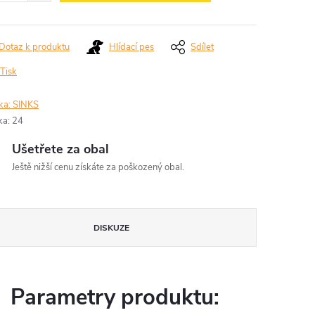
Dotaz k produktu
Hlídací pes
Sdílet
Tisk
ka:
SINKS
ka
:
24
Ušetřete za obal
Ještě nižší cenu získáte za poškozený obal.
DISKUZE
Parametry produktu: