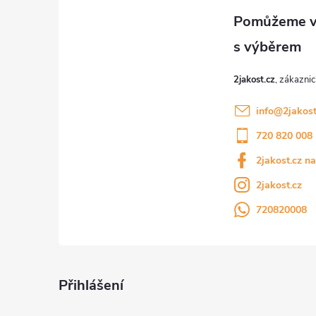
a
t
í
2jakost.cz
info
@
2jakost
720 820 008
2jakost.cz n
2jakost.cz
720820008
Přihlášení