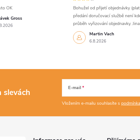
sto OK
Bohužel od přijetí objednávky (pla
předání doručovací službě není kd
lávek Gross
průběh vyřizování objednavky. Jin
8.2026
Martin Vach
6.8.2026
E-mail
a slevách
Vložením e-mailu souhlasíte s
podmínka