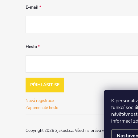
E-mail
Heslo
PŘIHLÁSIT SE
K personali
Nová registrace
funkcí sociá
Zapomenuté heslo
návštěvnost
informací
z
Copyright 2026
2jakost.cz
. Všechna práva vyhrazena.
Upravit 
Nastaven