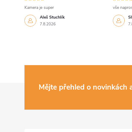
Kamera je super
vše napro
Aleš Stuchlík
S
7.8.2026
7.
Z
Mějte přehled o novinkách
á
p