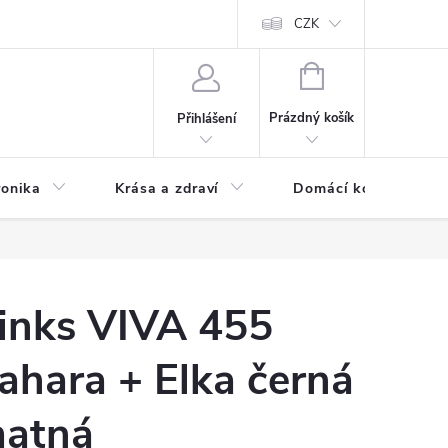
chodní podmínky
Prohlášení o ochraně osobních údajů
CZK
O souborech
NÁKUPNÍ
KOŠÍK
Prázdný košík
Přihlášení
ronika
Krása a zdraví
Domácí komfort
inks VIVA 455
ahara + Elka černá
atná