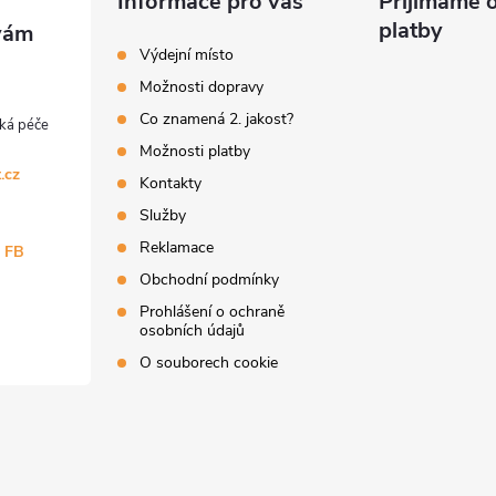
Informace pro vás
Přijímáme o
platby
Výdejní místo
Možnosti dopravy
Co znamená 2. jakost?
Možnosti platby
.cz
Kontakty
Služby
Reklamace
a FB
Obchodní podmínky
Prohlášení o ochraně
osobních údajů
O souborech cookie