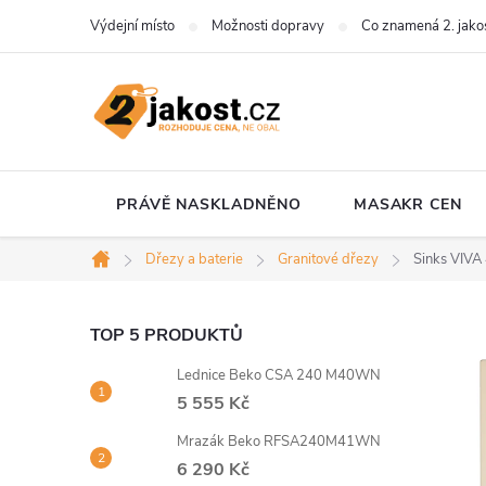
Přejít
Výdejní místo
Možnosti dopravy
Co znamená 2. jako
na
obsah
PRÁVĚ NASKLADNĚNO
MASAKR CEN
Dřezy a baterie
Granitové dřezy
Sinks VIVA
Domů
P
TOP 5 PRODUKTŮ
Lednice Beko CSA 240 M40WN
o
5 555 Kč
s
Mrazák Beko RFSA240M41WN
6 290 Kč