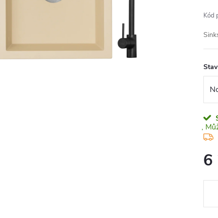
Kód 
Sink
Stav
6
Měr
cena