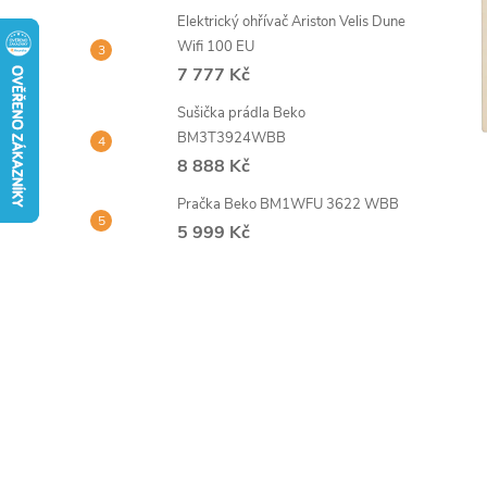
t
Elektrický ohřívač Ariston Velis Dune
Wifi 100 EU
r
7 777 Kč
Sušička prádla Beko
a
BM3T3924WBB
8 888 Kč
n
Pračka Beko BM1WFU 3622 WBB
n
5 999 Kč
í
p
a
n