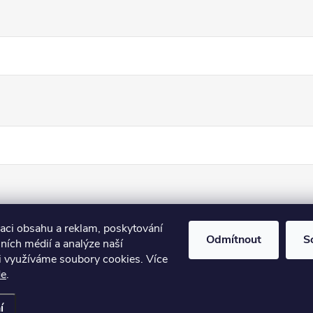
zaci obsahu a reklam, poskytování
Odmítnout
S
lních médií a analýze naší
i využíváme soubory cookies. Více
de
.
nastavení cookies
í