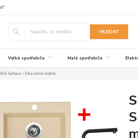
st?
Možnosti platby
Kontakty
Služby
Reklamace
Ob
HLEDAT
Velké spotřebiče
Malé spotřebiče
Elekt
 455 Sahara + Elka černá matná
S
S
m