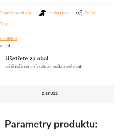
Dotaz k produktu
Hlídací pes
Sdílet
Tisk
ka:
SINKS
ka
:
24
Ušetřete za obal
Ještě nižší cenu získáte za poškozený obal.
DISKUZE
Parametry produktu: