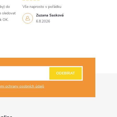
tby) do
Vše naprosto v pořádku
e sledovat
Zuzana Sasková
ak OK.
6.8.2026
ODEBÍRAT
mi ochrany osobních údajů