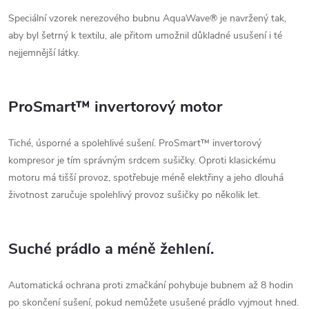
Speciální vzorek nerezového bubnu AquaWave® je navržený tak,
aby byl šetrný k textilu, ale přitom umožnil důkladné usušení i té
nejjemnější látky.
ProSmart™ invertorový motor
Tiché, úsporné a spolehlivé sušení. ProSmart™ invertorový
kompresor je tím správným srdcem sušičky. Oproti klasickému
motoru má tišší provoz, spotřebuje méně elektřiny a jeho dlouhá
životnost zaručuje spolehlivý provoz sušičky po několik let.
Suché prádlo a méně žehlení.
Automatická ochrana proti zmačkání pohybuje bubnem až 8 hodin
po skončení sušení, pokud nemůžete usušené prádlo vyjmout hned.