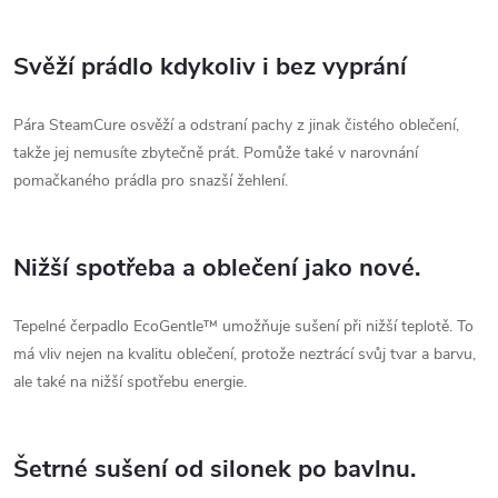
Svěží prádlo kdykoliv i bez vyprání
Pára SteamCure osvěží a odstraní pachy z jinak čistého oblečení,
takže jej nemusíte zbytečně prát. Pomůže také v narovnání
pomačkaného prádla pro snazší žehlení.
Nižší spotřeba a oblečení jako nové.
Tepelné čerpadlo EcoGentle™ umožňuje sušení při nižší teplotě. To
má vliv nejen na kvalitu oblečení, protože neztrácí svůj tvar a barvu,
ale také na nižší spotřebu energie.
Šetrné sušení od silonek po bavlnu.