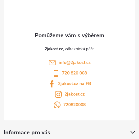
í
2jakost.cz
info
@
2jakost.cz
720 820 008
2jakost.cz na FB
2jakost.cz
720820008
Informace pro vás