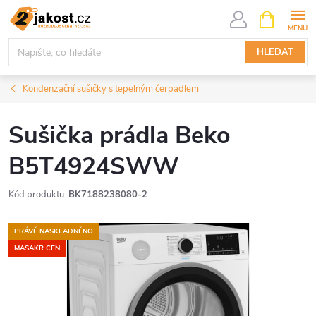
Přejít
NÁKUPNÍ
KOŠÍK
na
obsah
HLEDAT
Kondenzační sušičky s tepelným čerpadlem
Sušička prádla Beko
B5T4924SWW
Kód produktu:
BK7188238080-2
PRÁVĚ NASKLADNĚNO
MASAKR CEN