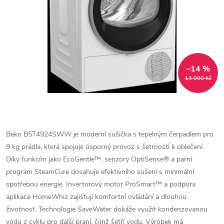
–14 %
13 990 Kč
Beko B5T4924SWW je moderní sušička s tepelným čerpadlem pro
9 kg prádla, která spojuje úsporný provoz s šetrností k oblečení.
Díky funkcím jako EcoGentle™, senzory OptiSense® a parní
program SteamCure dosahuje efektivního sušení s minimální
spotřebou energie. Invertorový motor ProSmart™ a podpora
aplikace HomeWhiz zajišťují komfortní ovládání a dlouhou
životnost. Technologie SaveWater dokáže využít kondenzovanou
vodu z cyklu pro další praní, čímž šetří vodu. Výrobek má