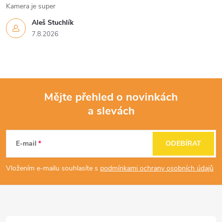
Kamera je super
Aleš Stuchlík
7.8.2026
Mějte přehled o novinkách
a slevách
Z
á
E-mail
ODEBÍRAT
p
Vložením e-mailu souhlasíte s
podmínkami ochrany osobních údajů
a
t