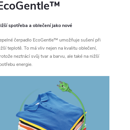
EcoGentle™
ižší spotřeba a oblečení jako nové
epelné čerpadlo EcoGentle™ umožňuje sušení při
ižší teplotě. To má vliv nejen na kvalitu oblečení,
rotože neztrácí svůj tvar a barvu, ale také na nižší
potřebu energie.