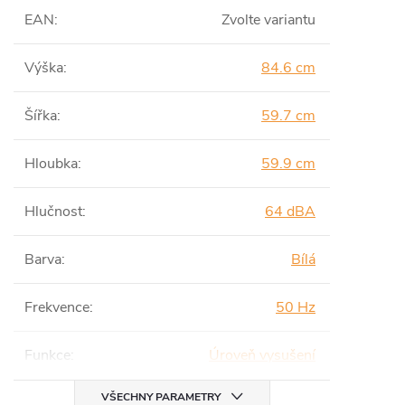
EAN
:
Zvolte variantu
Výška
:
84.6 cm
Šířka
:
59.7 cm
Hloubka
:
59.9 cm
Hlučnost
:
64 dBA
Barva
:
Bílá
Frekvence
:
50 Hz
Funkce
:
Úroveň vysušení
VŠECHNY PARAMETRY