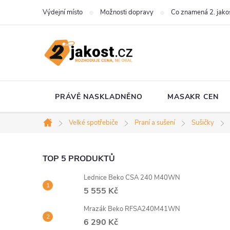
Přejít
Výdejní místo
Možnosti dopravy
Co znamená 2. jako
na
obsah
PRÁVĚ NASKLADNĚNO
MASAKR CEN
Velké spotřebiče
Praní a sušení
Sušičky
Domů
P
TOP 5 PRODUKTŮ
Lednice Beko CSA 240 M40WN
o
5 555 Kč
s
Mrazák Beko RFSA240M41WN
6 290 Kč