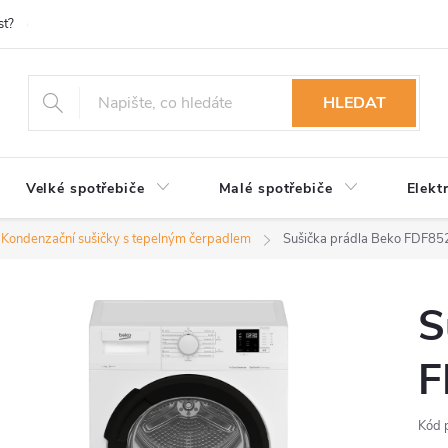
st?
Možnosti platby
Kontakty
Služby
Reklamace
Ob
HLEDAT
Velké spotřebiče
Malé spotřebiče
Elekt
Kondenzační sušičky s tepelným čerpadlem
Sušička prádla Beko FDF
S
F
Kód 