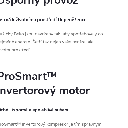
Úsporný provoz
etrná k životnímu prostředí i k peněžence
ušičky Beko jsou navrženy tak, aby spotřebovaly co
ejméně energie. Šetří tak nejen vaše peníze, ale i
ivotní prostředí.
ProSmart™
invertorový motor
iché, úsporné a spolehlivé sušení
roSmart™ invertorový kompresor je tím správným