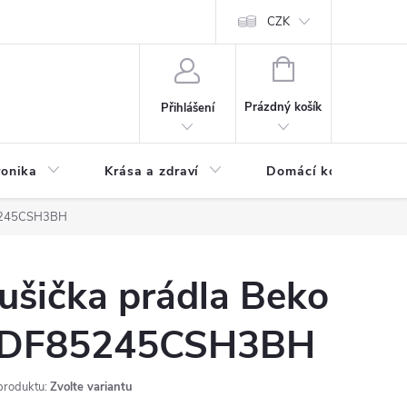
chodní podmínky
Prohlášení o ochraně osobních údajů
CZK
O souborech
NÁKUPNÍ
KOŠÍK
Prázdný košík
Přihlášení
ronika
Krása a zdraví
Domácí komfort
85245CSH3BH
ušička prádla Beko
DF85245CSH3BH
produktu:
Zvolte variantu