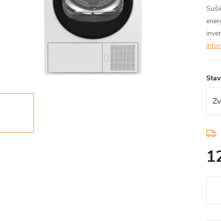
Suši
ener
inve
info
Stav
1
Měr
cena