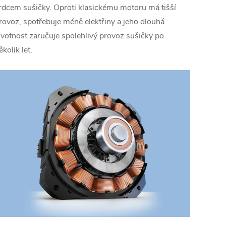
rdcem sušičky. Oproti klasickému motoru má tišší
rovoz, spotřebuje méně elektřiny a jeho dlouhá
ivotnost zaručuje spolehlivý provoz sušičky po
ěkolik let.