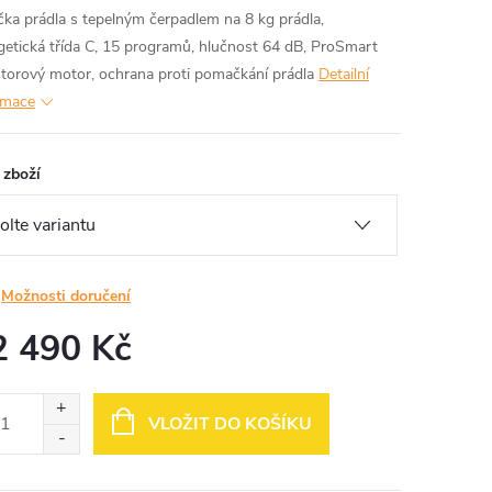
čka prádla s tepelným čerpadlem na 8 kg prádla,
getická třída C, 15 programů, hlučnost 64 dB, ProSmart
rtorový motor, ochrana proti pomačkání prádla
Detailní
rmace
 zboží
Možnosti doručení
2 490 Kč
ná
:
VLOŽIT DO KOŠÍKU