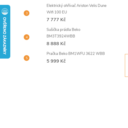
t
Elektrický ohřívač Ariston Velis Dune
Wifi 100 EU
r
7 777 Kč
Sušička prádla Beko
a
BM3T3924WBB
8 888 Kč
n
Pračka Beko BM1WFU 3622 WBB
n
5 999 Kč
í
p
a
n