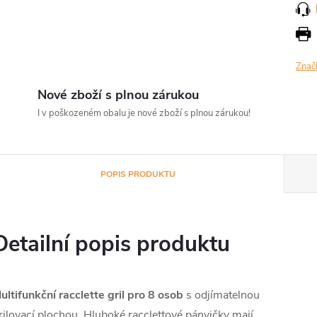
Znač
Nové zboží s plnou zárukou
I v poškozeném obalu je nové zboží s plnou zárukou!
POPIS PRODUKTU
Detailní popis produktu
ultifunkční racclette gril pro 8 osob
s odjímatelnou
rilovací plochou. Hluboké racclettové pánvičky mají