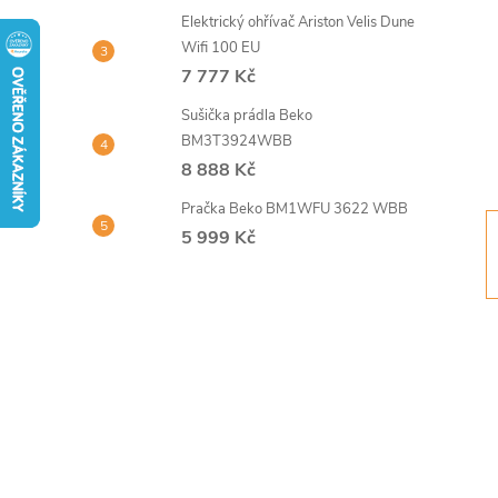
t
Elektrický ohřívač Ariston Velis Dune
Wifi 100 EU
r
7 777 Kč
Sušička prádla Beko
a
BM3T3924WBB
8 888 Kč
n
Pračka Beko BM1WFU 3622 WBB
n
5 999 Kč
í
p
a
n