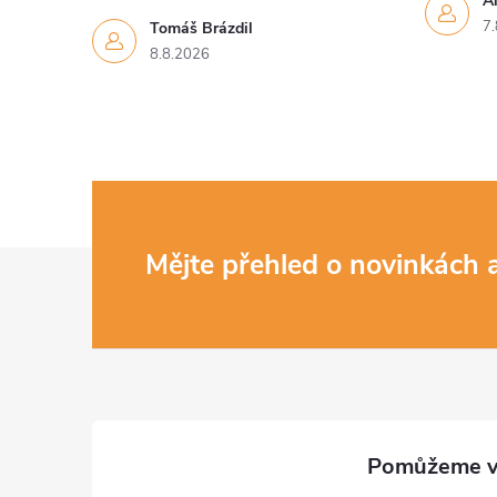
Al
7.
Tomáš Brázdil
8.8.2026
Z
Mějte přehled o novinkách
á
p
a
t