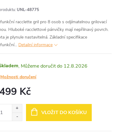
produktu:
UNL-48775
ifunkční racclette gril pro 8 osob s odjímatelnou grilovací
hou. Hluboké racclettové pánvičky mají nepřilnavý povrch.
ta je plynule nastavitelná. Základní specifikace
funkční...
Detailní informace
Skladem
12.8.2026
Možnosti doručení
 499 Kč
ná
:
VLOŽIT DO KOŠÍKU