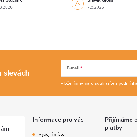
eš Stuchlík
Slávek Gross
8.2026
7.8.2026
E-mail
a slevách
Vložením e-mailu souhlasíte s
podmínka
Informace pro vás
Přijímáme o
platby
Výdejní místo