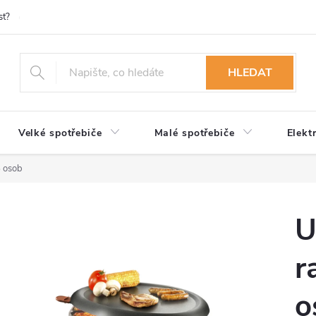
st?
Možnosti platby
Kontakty
Služby
Reklamace
Ob
HLEDAT
Velké spotřebiče
Malé spotřebiče
Elekt
8 osob
U
r
o