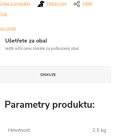
Dotaz k produktu
Hlídací pes
Sdílet
Tisk
ka:
Unold
Ušetřete za obal
Ještě nižší cenu získáte za poškozený obal.
DISKUZE
Parametry produktu:
Hmotnost
:
2.5 kg