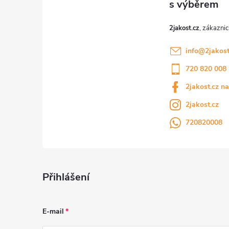
í
2jakost.cz
info
@
2jakost
720 820 008
2jakost.cz n
2jakost.cz
720820008
Přihlášení
E-mail