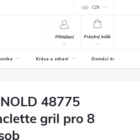
chodní podmínky
Prohlášení o ochraně osobních údajů
CZK
O souborech
NÁKUPNÍ
KOŠÍK
Prázdný košík
Přihlášení
ronika
Krása a zdraví
Domácí komfort
NOLD 48775
aclette gril pro 8
sob