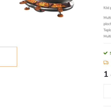
Kód 
Mult
ploc
Teplo
Multi
1
Měr
cena