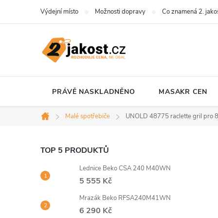
Přejít
Výdejní místo
Možnosti dopravy
Co znamená 2. jako
na
obsah
PRÁVĚ NASKLADNĚNO
MASAKR CEN
Malé spotřebiče
UNOLD 48775 raclette gril pro 
Domů
P
TOP 5 PRODUKTŮ
Lednice Beko CSA 240 M40WN
o
5 555 Kč
s
Mrazák Beko RFSA240M41WN
6 290 Kč