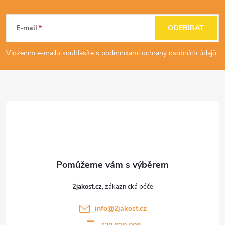
Z
á
E-mail
ODEBÍRAT
p
Vložením e-mailu souhlasíte s
podmínkami ochrany osobních údajů
a
t
í
2jakost.cz
info
@
2jakost.cz