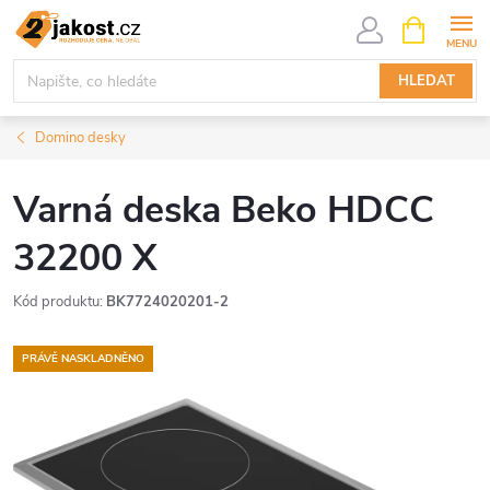
Přejít
NÁKUPNÍ
KOŠÍK
na
obsah
HLEDAT
Domino desky
Varná deska Beko HDCC
32200 X
Kód produktu:
BK7724020201-2
PRÁVĚ NASKLADNĚNO