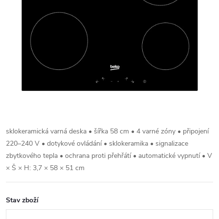
sklokeramická varná deska • šířka 58 cm • 4 varné zóny • připojení
220–240 V • dotykové ovládání • sklokeramika • signalizace
zbytkového tepla • ochrana proti přehřátí • automatické vypnutí • V
× Š × H: 3,7 × 58 × 51 cm
Stav zboží