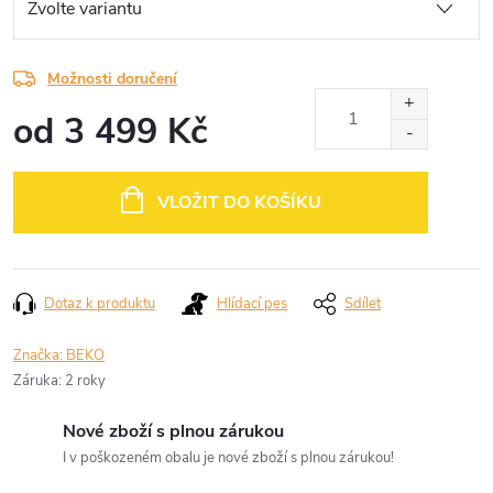
Možnosti doručení
od
3 499 Kč
Měrná
cena:
VLOŽIT DO KOŠÍKU
Dotaz k produktu
Hlídací pes
Sdílet
Značka:
BEKO
Záruka
:
2 roky
Nové zboží s plnou zárukou
I v poškozeném obalu je nové zboží s plnou zárukou!