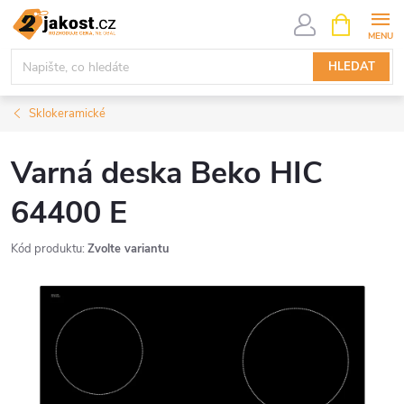
Přejít
NÁKUPNÍ
KOŠÍK
na
obsah
HLEDAT
Sklokeramické
Varná deska Beko HIC
64400 E
Kód produktu:
Zvolte variantu