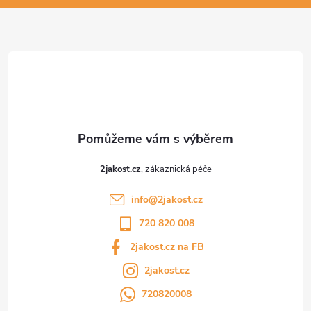
a
t
í
2jakost.cz
info
@
2jakost.cz
720 820 008
2jakost.cz na FB
2jakost.cz
720820008