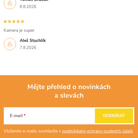
8.8.2026
Kamera je super
Aleš Stuchlík
7.8.2026
Mějte přehled o novinkách
a slevách
Z
á
E-mail
ODEBÍRAT
p
Vložením e-mailu souhlasíte s
podmínkami ochrany osobních údajů