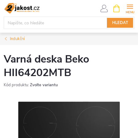
Přejít
NÁKUPNÍ
KOŠÍK
na
obsah
HLEDAT
Indukční
Varná deska Beko
HII64202MTB
Kód produktu:
Zvolte variantu