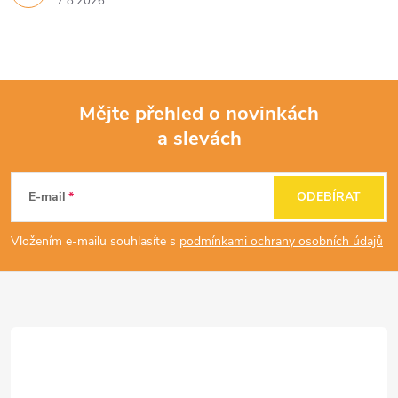
7.8.2026
Mějte přehled o novinkách
a slevách
Z
á
E-mail
ODEBÍRAT
p
Vložením e-mailu souhlasíte s
podmínkami ochrany osobních údajů
a
t
í