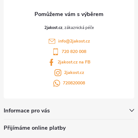
2jakost.cz
info
@
2jakost.cz
720 820 008
2jakost.cz na FB
2jakost.cz
720820008
Informace pro vás
Přijímáme online platby