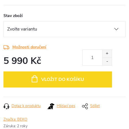
Stav zboží
Možnosti doručení
5 990 Kč
Měrná
cena:
VLOŽIT DO KOŠÍKU
Dotaz k produktu
Hlídací pes
Sdílet
Značka:
BEKO
Záruka
:
2 roky