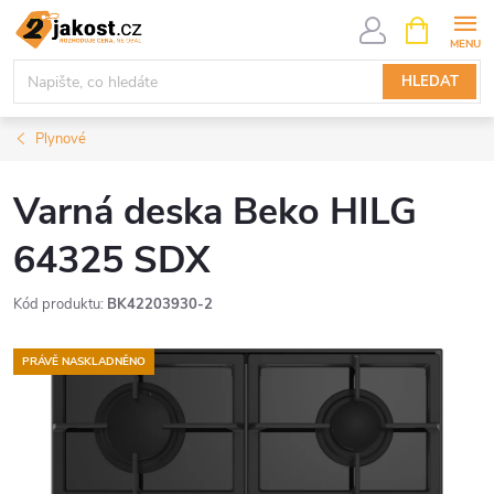
Přejít
NÁKUPNÍ
KOŠÍK
na
obsah
HLEDAT
Plynové
Varná deska Beko HILG
64325 SDX
Kód produktu:
BK42203930-2
PRÁVĚ NASKLADNĚNO