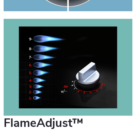
FlameAdjust™