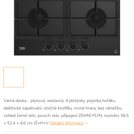
Varná deska - plynová, vestavná, 4 plotýnky, pojistka hořáku,
elektrické zapalování, otočné knoflíky, rovné hrany, bez rámečku,
vzhled černé sklo, povrch sklo, připojení ZEMNÍ PLYN, rozměry 58,5
× 52,4 × 4,6 cm (Š×H×V
Detailní informace