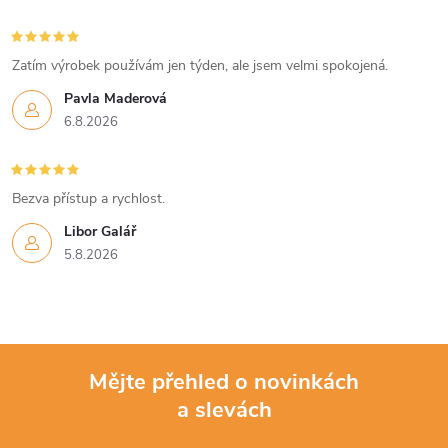
Zatím výrobek používám jen týden, ale jsem velmi spokojená.
Pavla Maderová
6.8.2026
Bezva přístup a rychlost.
Libor Galář
5.8.2026
Mějte přehled o novinkách
a slevách
Z