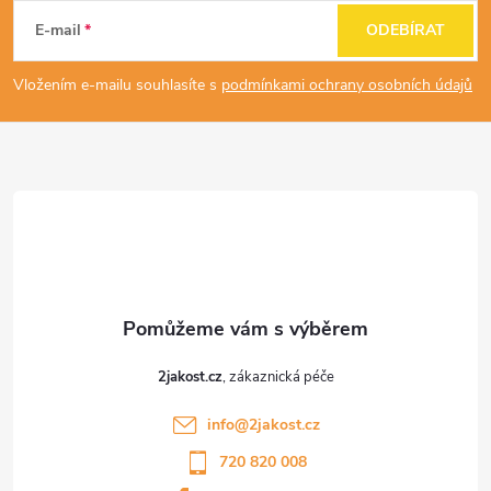
á
E-mail
ODEBÍRAT
p
Vložením e-mailu souhlasíte s
podmínkami ochrany osobních údajů
a
t
í
2jakost.cz
info
@
2jakost.cz
720 820 008