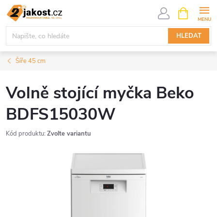
Přejít
NÁKUPNÍ
KOŠÍK
na
obsah
HLEDAT
Šíře 45 cm
Volně stojící myčka Beko
BDFS15030W
Kód produktu:
Zvolte variantu