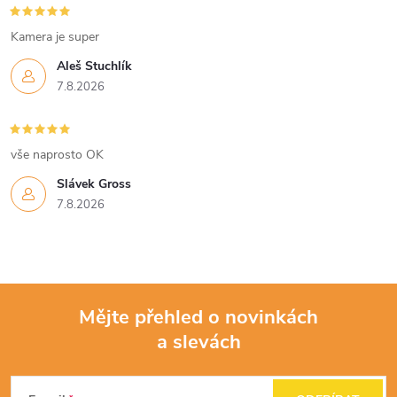
Kamera je super
Aleš Stuchlík
7.8.2026
vše naprosto OK
Slávek Gross
7.8.2026
Mějte přehled o novinkách
a slevách
Z