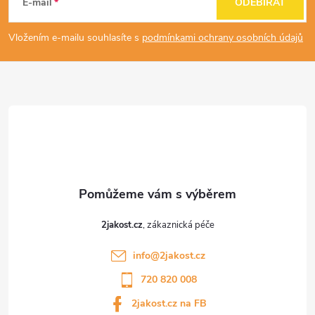
á
E-mail
ODEBÍRAT
p
Vložením e-mailu souhlasíte s
podmínkami ochrany osobních údajů
a
t
í
2jakost.cz
info
@
2jakost.cz
720 820 008
2jakost.cz na FB