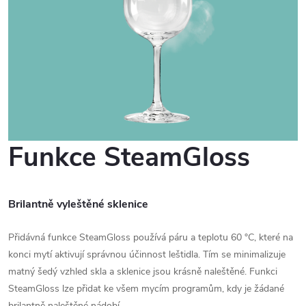
Funkce SteamGloss
Brilantně vyleštěné sklenice
Přidávná funkce SteamGloss používá páru a teplotu 60 °C, které na
konci mytí aktivují správnou účinnost leštidla. Tím se minimalizuje
matný šedý vzhled skla a sklenice jsou krásně naleštěné. Funkci
SteamGloss lze přidat ke všem mycím programům, kdy je žádané
brilantně naleštěné nádobí.