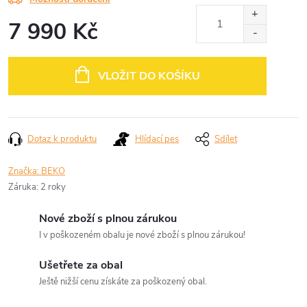
7 990 Kč
Měrná
cena:
VLOŽIT DO KOŠÍKU
Dotaz k produktu
Hlídací pes
Sdílet
Značka:
BEKO
Záruka
:
2 roky
Nové zboží s plnou zárukou
I v poškozeném obalu je nové zboží s plnou zárukou!
Ušetřete za obal
Ještě nižší cenu získáte za poškozený obal.