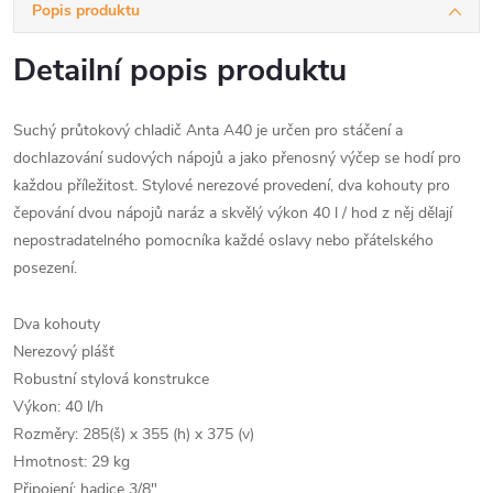
Popis produktu
Detailní popis produktu
Suchý průtokový chladič Anta A40 je určen pro stáčení a
dochlazování sudových nápojů a jako přenosný výčep se hodí pro
každou příležitost. Stylové nerezové provedení, dva kohouty pro
čepování dvou nápojů naráz a skvělý výkon 40 l / hod z něj dělají
nepostradatelného pomocníka každé oslavy nebo přátelského
posezení.
Dva kohouty
Nerezový plášť
Robustní stylová konstrukce
Výkon: 40 l/h
Rozměry: 285(š) x 355 (h) x 375 (v)
Hmotnost: 29 kg
Připojení: hadice 3/8"