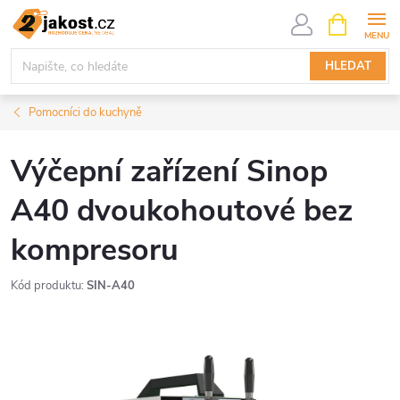
Přejít
NÁKUPNÍ
KOŠÍK
na
obsah
HLEDAT
Pomocníci do kuchyně
Výčepní zařízení Sinop
A40 dvoukohoutové bez
kompresoru
Kód produktu:
SIN-A40