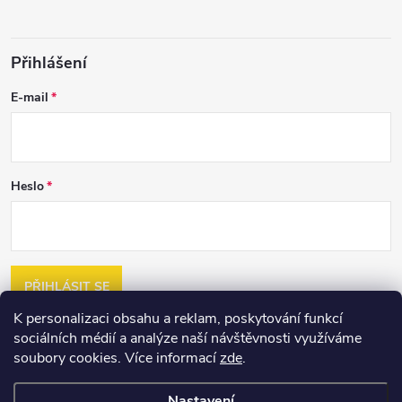
Přihlášení
E-mail
Heslo
PŘIHLÁSIT SE
K personalizaci obsahu a reklam, poskytování funkcí
Nová registrace
sociálních médií a analýze naší návštěvnosti využíváme
Zapomenuté heslo
soubory cookies. Více informací
zde
.
Nastavení