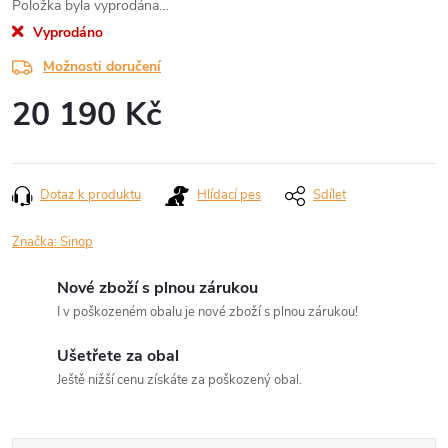
Položka byla vyprodána…
Vyprodáno
Možnosti doručení
20 190 Kč
Měrná
cena:
Dotaz k produktu
Hlídací pes
Sdílet
Značka:
Sinop
Nové zboží s plnou zárukou
I v poškozeném obalu je nové zboží s plnou zárukou!
Ušetřete za obal
Ještě nižší cenu získáte za poškozený obal.