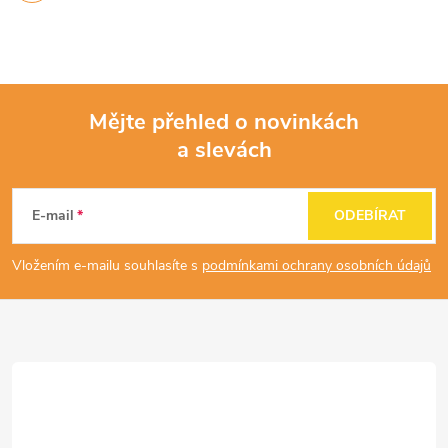
Mějte přehled o novinkách
a slevách
Z
á
E-mail
ODEBÍRAT
p
Vložením e-mailu souhlasíte s
podmínkami ochrany osobních údajů
a
t
í