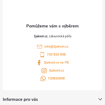
í
2jakost.cz
info
@
2jakost.cz
720 820 008
2jakost.cz na FB
2jakost.cz
720820008
Informace pro vás