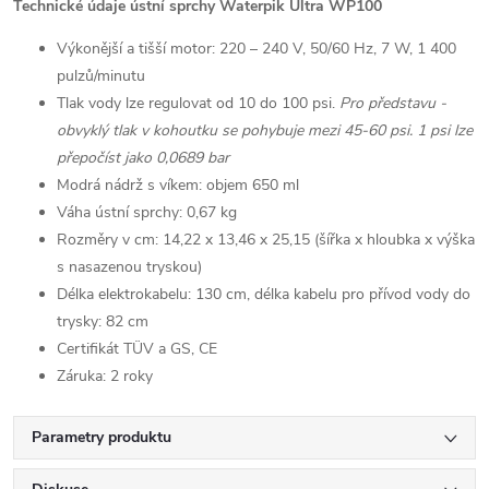
Technické údaje ústní sprchy Waterpik Ultra WP100
Výkonější a tišší motor: 220 – 240 V, 50/60 Hz, 7 W, 1 400
pulzů/minutu
Tlak vody lze regulovat od 10 do 100 psi.
Pro představu -
obvyklý tlak v kohoutku se pohybuje mezi 45-60 psi. 1 psi lze
přepočíst jako 0,0689 bar
Modrá nádrž s víkem: objem 650 ml
Váha ústní sprchy: 0,67 kg
Rozměry v cm: 14,22 x 13,46 x 25,15 (šířka x hloubka x výška
s nasazenou tryskou)
Délka elektrokabelu: 130 cm, délka kabelu pro přívod vody do
trysky: 82 cm
Certifikát TÜV a GS, CE
Záruka: 2 roky
Parametry produktu