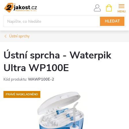
Přejít
NÁKUPNÍ
KOŠÍK
na
obsah
HLEDAT
Ústní sprchy
Ústní sprcha - Waterpik
Ultra WP100E
Kód produktu:
WAWP100E-2
PRÁVĚ NASKLADNĚNO