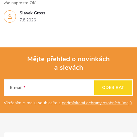
vše naprosto OK
Slávek Gross
7.8.2026
Mějte přehled o novinkách
a slevách
Z
á
E-mail
ODEBÍRAT
p
Vložením e-mailu souhlasíte s
podmínkami ochrany osobních údajů
a
t