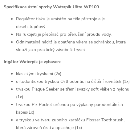
Specifikace ústní sprchy Waterpik Ultra WP100
Regulátor tlaku je umístěn na těle přístroje a je
desetistupňový.
Na rukojeti je přepínač pro přerušení proudu vody.
Odnímatelná nádrž je opatřena víkem se schránkou, která
slouží jako praktický zásobník trysek.
Irigátor Waterpik je vybaven:
klasickými tryskami (2x)
ortodontickou tryskou Orthodontic na čištění rovnátek (1x)
tryskou Plaque Seeker se třemi svazky soft vláken z nylonu
(1x)
tryskou Pik Pocket určenou po výplachy parodontálních
kapes(1x)
a tryskou ve tvaru zubního kartáčku Flosser Toothbrush,
která zároveň čistí a oplachuje (1x)