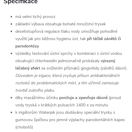
Specifikace
má velmi tichý provoz
základní výbava obsahuje bohaté množství trysek
desetistupňová regulace tlaku vody umožňuje pohodlné
využití jak pro běžnou hygienu úst, tak
při léčbě zánětů či
parodontózy
výsledky testování ústní sprchy v kombinaci s ústní vodou
obsahující chlorhexidin jednoznačně prokázaly
výrazný
léčebný efekt
se snížením příznaků gingivitidy (zánětů dásní).
Důvodem je irigace, která zvyšuje přísun antibakteriálních
roztoků do problematických míst, a tím účinně zamezuje
tvorbě zubního plaku.
díky masážnímu účinku
posiluje a zpevňuje dásně
(proud
vody tryská v krátkých pulsacích 1400 x za minutu
k irigátorům Waterpik jsou dodávány speciální trysky s
gumovou špičkou pro jemné výplachy parodontálních kapes
(chobotů)