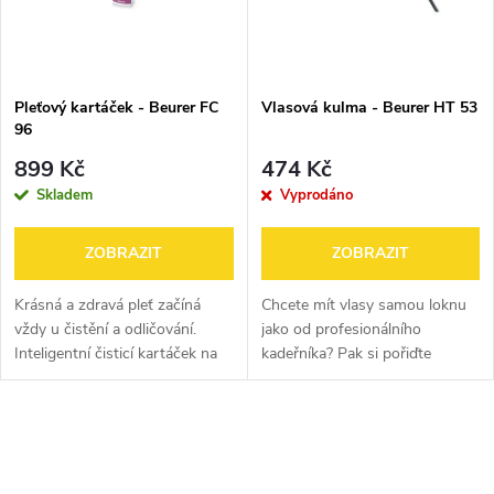
n
i
í
s
p
Pleťový kartáček - Beurer FC
Vlasová kulma - Beurer HT 53
96
p
r
899 Kč
474 Kč
r
Skladem
Vyprodáno
o
o
ZOBRAZIT
ZOBRAZIT
d
d
Krásná a zdravá pleť začíná
Chcete mít vlasy samou loknu
u
vždy u čistění a odličování.
jako od profesionálního
Inteligentní čisticí kartáček na
kadeřníka? Pak si pořiďte
u
obličej BEURER FC 96
kónickou kulmu na vlasy Beurer
k
představuje revoluční způsob
HT53 v elegantní černo-zlaté
k
péče o vaši pleť. Poškozený...
barvě. Tato kulma je vybavena
O
t
kónickým...
t
v