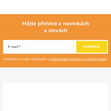
v
ý
Mějte přehled o novinkách
p
a slevách
Z
i
á
s
E-mail
ODEBÍRAT
u
p
Vložením e-mailu souhlasíte s
podmínkami ochrany osobních údajů
a
t
í