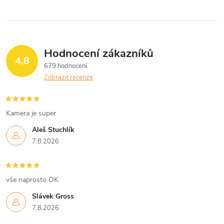
ů
ů
l
á
Hodnocení zákazníků
d
4,8
679 hodnocení
a
Zobrazit recenze
c
í
Kamera je super
Aleš Stuchlík
p
7.8.2026
r
v
vše naprosto OK
k
Slávek Gross
7.8.2026
y