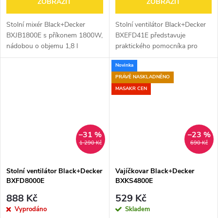
ZOBRAZIT
ZOBRAZIT
Stolní mixér Black+Decker
Stolní ventilátor Black+Decker
BXJB1800E s příkonem 1800W,
BXEFD41E představuje
nádobou o objemu 1,8 l
praktického pomocníka pro
vyrobenou z titanu, 3 programy,
efektivní osvěžení v
Novinka
čepelemi s kvalitní oceli a
domácnosti, kanceláři či na
základnou se zámkovým
chatě. Disponuje příkonem 40
PRÁVĚ NASKLADNĚNO
systémem....
W, průměrem vrtule 40...
MASAKR CEN
–31 %
–23 %
1 290 Kč
690 Kč
Stolní ventilátor Black+Decker
Vajíčkovar Black+Decker
BXFD8000E
BXKS4800E
888 Kč
529 Kč
Vyprodáno
Skladem