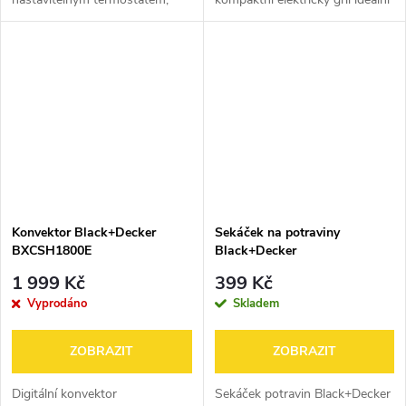
oscilací a ventilátorovým
pro rychlou přípravu toastů,
režimem – ideální pro vytápění
panini, masa, ryb i grilované
či odvětrávání místností do cca
zeleniny. Díky výkonu 1 000
20 m².
W,...
Konvektor Black+Decker
Sekáček na potraviny
BXCSH1800E
Black+Decker
1 999 Kč
399 Kč
Vyprodáno
Skladem
ZOBRAZIT
ZOBRAZIT
Digitální konvektor
Sekáček potravin Black+Decker