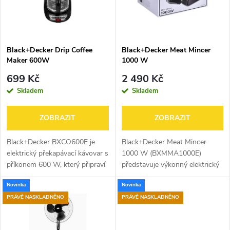
n
i
í
s
p
Black+Decker Drip Coffee
Black+Decker Meat Mincer
Maker 600W
1000 W
p
r
699 Kč
2 490 Kč
r
Skladem
Skladem
o
o
ZOBRAZIT
ZOBRAZIT
d
d
Black+Decker BXCO600E je
Black+Decker Meat Mincer
u
elektrický překapávací kávovar s
1000 W (BXMMA1000E)
příkonem 600 W, který připraví
představuje výkonný elektrický
u
až 6 šálků čerstvé kávy.
mlýnek na maso s příkonem
k
Novinka
Novinka
Disponuje skleněnou konvicí o
1000 W, který zajišťuje rychlé a
k
objemu 0,6 l, omyvatelným...
efektivní zpracování surovin.
PRÁVĚ NASKLADNĚNO
PRÁVĚ NASKLADNĚNO
t
Součástí...
t