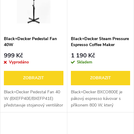
ů
ů
Black+Decker Pedestal Fan
Black+Decker Steam Pressure
40W
Espresso Coffee Maker
999 Kč
1 190 Kč
Vyprodáno
Skladem
ZOBRAZIT
ZOBRAZIT
Black+Decker Pedestal Fan 40
Black+Decker BXCO800E je
W (BXEFP40E/BXEFP41E)
pákový espresso kávovar s
představuje stojanový ventilátor
příkonem 800 W, který
s průměrem 40 cm, třemi
umožňuje přípravu espressa i
rychlostmi proudění vzduchu a
mléčných kávových nápojů.
funkcí automatické oscilace.
Disponuje tlakem 3,5 bar, parní
Nabízí...
tryskou pro...