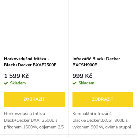
nastavení propečení kůrky, 17
kombinuje grilovací plotnu s
programů,...
přírodním kamenem....
Horkovzdušná fritéza -
Infrazářič Black+Decker
Black+Decker BXAF2500E
BXCSH900E
1 599 Kč
999 Kč
Skladem
Skladem
ZOBRAZIT
ZOBRAZIT
Horkovzdušná fritéza
Kompaktní infrazářič
Black+Decker BXAF2500E s
Black & Decker BXCSH900E s
příkonem 1600W, objemem 2,5
výkonem 900 W, dvěma stupni
litru, časovačem, nastavitelným
vytápění, oscilací pro širší