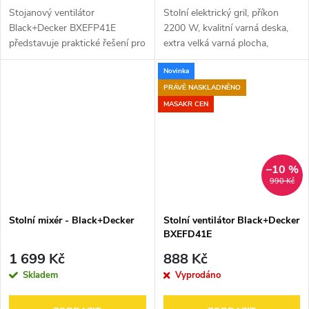
Stojanový ventilátor
Stolní elektrický gril, příkon
Black+Decker BXEFP41E
2200 W, kvalitní varná deska,
představuje praktické řešení pro
extra velká varná plocha,
osvěžení během horkých dnů.
vestavěné topné těleso,
Novinka
Nabízí 3 rychlosti, průměr
odnímatelný termostat,
vrtule 40 cm, automatickou
nepřilnavý povrch PTFE,
PRÁVĚ NASKLADNĚNO
oscilaci, možnost...
tepelně izolované...
MASAKR CEN
–10 %
990 Kč
Stolní mixér - Black+Decker
Stolní ventilátor Black+Decker
BXEFD41E
1 699 Kč
888 Kč
Skladem
Vyprodáno