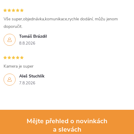
c
í
Vše super,objednávka,komunikace,rychle dodání, můžu jenom
doporučit.
p
Tomáš Brázdil
r
8.8.2026
v
k
Kamera je super
Aleš Stuchlík
y
7.8.2026
v
ý
p
Mějte přehled o novinkách
i
a slevách