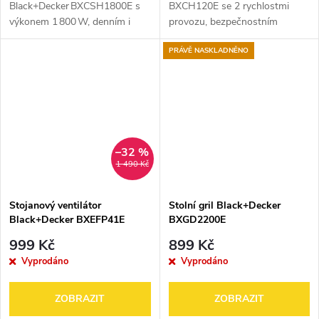
Black+Decker BXCSH1800E s
BXCH120E se 2 rychlostmi
výkonem 1 800 W, denním i
provozu, bezpečnostním
týdenním programátorem,
zámkem na víku, příkonem
PRÁVĚ NASKLADNĚNO
senzorem pro otevřené okno,
motoru 120W, čepelí nože z
ochranou proti přehřátí a
velmi kvalitní oceli a objemem
stupněm krytí IPX4 – vhodný...
nádobky 350 ml...
–32 %
1 490 Kč
Stojanový ventilátor
Stolní gril Black+Decker
Black+Decker BXEFP41E
BXGD2200E
999 Kč
899 Kč
Vyprodáno
Vyprodáno
ZOBRAZIT
ZOBRAZIT