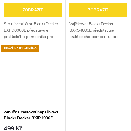
ZOBRAZIT
ZOBRAZIT
Stolní ventilátor Black+Decker
Vajíčkovar Black+Decker
BXFD8000E představuje
BXKS4800E představuje
praktického pomocníka pro
praktického pomocníka pro
osvěžení během horkých dnů.
rychlou a pohodlnou přípravu
PRÁVĚ NASKLADNĚNO
Nabízí příkon 45 W, průměr 40
vajec přesně podle vašich
cm, 3 rychlosti, oscilační
preferencí. Uvaří až 6 vajec
systém a...
najednou a nabízí 3...
Žehlička cestovní napařovací
Black+Decker BXIR1000E
bílá/modrá
499 Kč