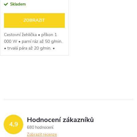
Skladem
ZOBRAZIT
Cestovní žehlička • příkon 1
000 W • parní ráz až 50 g/min.
• trvalá pára až 20 g/min. •
nerezová žehlicí plocha •
odvápnění • objem nádržky na
vodu: 40 ml • délka
O
přívodního...
v
l
á
Hodnocení zákazníků
d
4,9
680 hodnocení
a
Zobrazit recenze