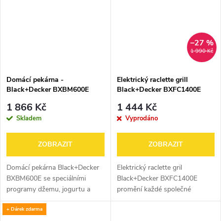
–27 %
1 990 Kč
Domácí pekárna -
Elektrický raclette grill
Black+Decker BXBM600E
Black+Decker BXFC1400E
1 866 Kč
1 444 Kč
Skladem
Vyprodáno
ZOBRAZIT
ZOBRAZIT
Domácí pekárna Black+Decker
Elektrický raclette gril
BXBM600E se speciálními
Black+Decker BXFC1400E
programy džemu, jogurtu a
promění každé společné
marmelády, příkon 600 W,
stolování v nevšední zážitek. Je
+ Dárek zdarma
udržování teploty, časovač a
určen až pro 8 osob a