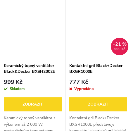
termostatem v rozsahu 80 –
pokrytí a ergonomickou rukojetí
200 °C a akustickou signalizací
— ideální pro rychlé přitopení...
s...
–21 %
990 Kč
Keramický topný ventilátor
Kontaktní gril Black+Decker
Black&Decker BXSH2002E
BXGR1000E
999 Kč
777 Kč
Skladem
Vyprodáno
ZOBRAZIT
ZOBRAZIT
Keramický topný ventilátor s
Kontaktní gril Black+Decker
výkonem až 2 000 W,
BXGR1000E představuje
nastavitelným termostatem,
kompaktní elektrický gril ideální