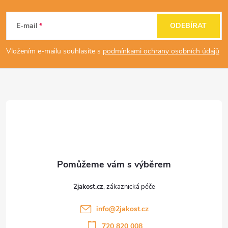
Z
s
á
E-mail
ODEBÍRAT
u
p
Vložením e-mailu souhlasíte s
podmínkami ochrany osobních údajů
a
t
í
2jakost.cz
info
@
2jakost.cz
720 820 008