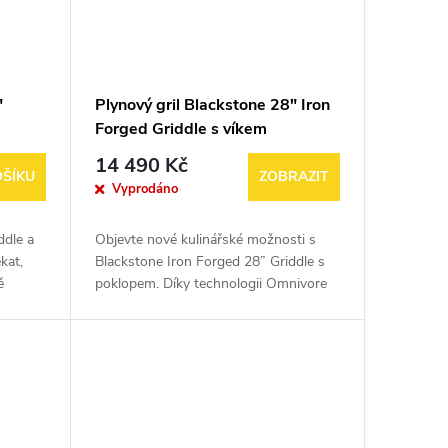
"
Plynový gril Blackstone 28" Iron
Forged Griddle s víkem
14 490 Kč
OŠÍKU
ZOBRAZIT
Vyprodáno
ddle a
Objevte nové kulinářské možnosti s
kat,
Blackstone Iron Forged 28” Griddle s
ě
poklopem. Díky technologii Omnivore
Griddle Plate Technology nabízí
optimalizovanou účinnost propanu a...