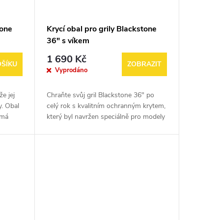
tone
Krycí obal pro grily Blackstone
36" s víkem
1 690 Kč
OŠÍKU
ZOBRAZIT
Vyprodáno
e jej
Chraňte svůj gril Blackstone 36" po
y. Obal
celý rok s kvalitním ochranným krytem,
 má
který byl navržen speciálně pro modely
 svůj
s víkem. Tento kryt je vyroben z
pevného, voděodolného a...