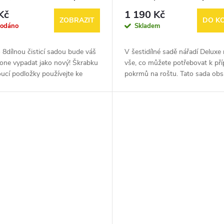
é kameny)
lahvička, škrabka, 2 kleště
Kč
1 190 Kč
ZOBRAZIT
DO K
rodáno
Skladem
 8dílnou čisticí sadou bude váš
V šestidílné sadě nářadí Deluxe 
tone vypadat jako nový! Škrabku
vše, co můžete potřebovat k pří
ucí podložky používejte ke
pokrmů na roštu. Tato sada obs
ennímu čištění a údržbě a
dvě dlouhé špachtle z nerezové o
používejte k obnově a...
úhlovou škrabku, dvě sady...