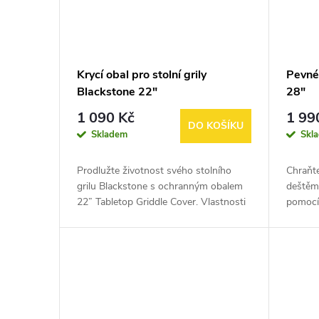
Krycí obal pro stolní grily
Pevné 
Blackstone 22"
28"
1 090 Kč
1 99
DO KOŠÍKU
Skladem
Skl
Prodlužte životnost svého stolního
Chraňte
grilu Blackstone s ochranným obalem
deštěm,
22” Tabletop Griddle Cover. Vlastnosti
pomocí
Navržen tak, aby pasoval na stolní grily
na gril
Blackstone 22”. Není...
padne n