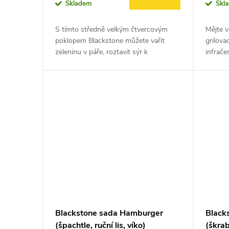
o
Skladem
Skl
u
d
S tímto středně velkým čtvercovým
Mějte v
k
poklopem Blackstone můžete vařit
grilova
u
zeleninu v páře, roztavit sýr k
infrač
dokonalosti a mnoho dalšího.
Teplomě
t
Žáruvzdorná rukojeť udržuje vaše ruce
povrcho
k
v bezpečí...
do...
ů
t
ů
Blackstone sada Hamburger
Blacks
(špachtle, ruční lis, víko)
(škrab