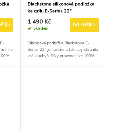
ložka
Blackstone silikonová podložka
ke grilu E-Series 22"
1 490 Kč
OŠÍKU
DO KOŠÍKU
Skladem
 E-
Silikonová podložka Blackstone E-
chránila
Series 22” je navržena tak, aby chránila
 100%
vaši kuchyň. Díky provedení ze 100%
covní
silikonu ji můžete položit na pracovní
desku a ochránit ji před...