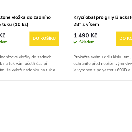
stone vložka do zadního
Krycí obal pro grily Blacks
 tuku (10 ks)
28" s víkem
Kč
1 490 Kč
DO KOŠÍKU
DO K
adem
Skladem
dnorázové vložky do zadních
Prokažte svému grilu lásku tím, ž
 na tuk vám ušetří čas při
ochráníte před nepříznivými vliv
tím, že vyloží nádobku na tuk a
je vyroben z polyesteru 600D a
 likvidaci tuku.
zesílené švy, takže se už nikdy o
griddle nebudete muset...