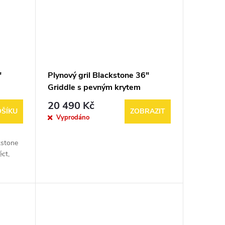
"
Plynový gril Blackstone 36"
Griddle s pevným krytem
20 490 Kč
OŠÍKU
ZOBRAZIT
Vyprodáno
kstone
éct,
nídani,