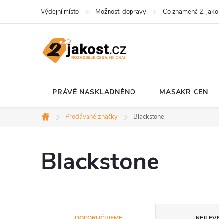
Přejít
Výdejní místo
Možnosti dopravy
Co znamená 2. jako
na
obsah
PRÁVĚ NASKLADNĚNO
MASAKR CEN
Prodávané značky
Blackstone
Domů
Blackstone
Ř
DOPORUČUJEME
NEJLEVN