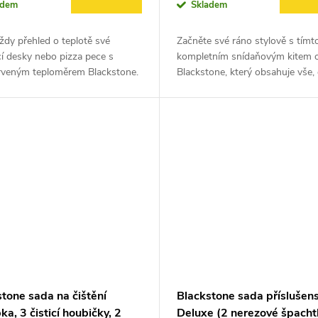
adem
Skladem
ždy přehled o teplotě své
Začněte své ráno stylově s tímt
cí desky nebo pizza pece s
kompletním snídaňovým kitem 
erveným teploměrem Blackstone.
Blackstone, který obsahuje vše,
r využívá laser k měření
potřebujete pro přípravu perfekt
vé teploty v rozsahu od -50 °C
snídaně přímo na grilovací desc
sadě...
tone sada na čištění
Blackstone sada příslušens
ka, 3 čisticí houbičky, 2
Deluxe (2 nerezové špachtl