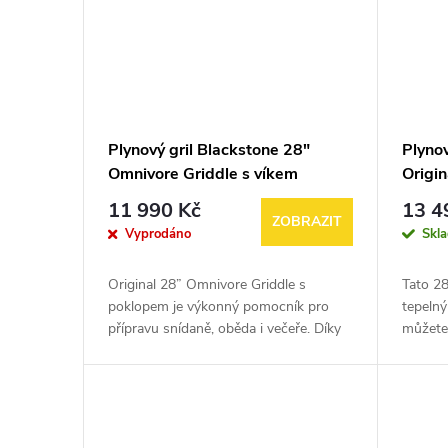
Plynový gril Blackstone 28"
Plynov
Omnivore Griddle s víkem
Origin
11 990 Kč
13 4
ZOBRAZIT
Vyprodáno
Skl
Original 28” Omnivore Griddle s
Tato 28
poklopem je výkonný pomocník pro
tepeln
přípravu snídaně, oběda i večeře. Díky
můžete
technologii Omnivore Griddle Plate
oblíben
Technology s optimalizovanou
varnými
účinností...