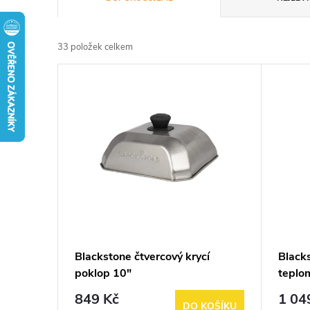
a
33
položek celkem
z
V
e
ý
n
p
í
i
p
s
r
p
Blackstone čtvercový krycí
Black
o
poklop 10"
teplo
r
d
849 Kč
1 04
DO KOŠÍKU