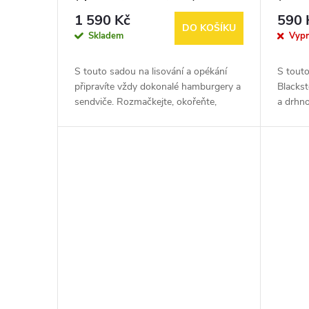
brusn
1 590 Kč
590 
DO KOŠÍKU
Skladem
Vyp
S touto sadou na lisování a opékání
S touto
připravíte vždy dokonalé hamburgery a
Blacks
sendviče. Rozmačkejte, okořeňte,
a drhno
obraťte a přiklopte - čtyři jednoduché
každod
kroky, po kterých si lidé budou...
kameny 