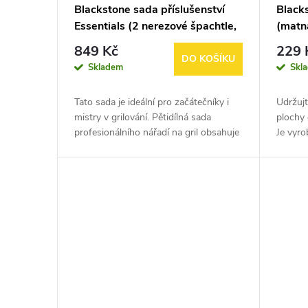
Blackstone sada příslušenství
Black
Essentials (2 nerezové špachtle,
(matn
2 lahvičky a škrabka)
849 Kč
229 
DO KOŠÍKU
Skladem
Skl
Tato sada je ideální pro začátečníky i
Udržujt
mistry v grilování. Pětidílná sada
plochy 
profesionálního nářadí na gril obsahuje
Je vyro
dvě špachtle, jednu škrabku a dvě
siliko
stlačovací láhve. Pomocí...
design,