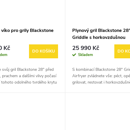
víko pro grily Blackstone
Plynový gril Blackstone 28
Griddle s horkovzdušnou
přihrádkou AirFryer
0 Kč
25 990 Kč
DO KOŠÍKU
DO K
adem
Skladem
 svůj gril Blackstone 28" před
S kombinací Blackstone 28" Gri
 prachem a dalšími vlivy počasí
Airfryer zvládnete vše: péct, opé
 tohoto odolného tvrdého krytu
grilovat, restovat i horkovzdušn
ovací desku. Kryt dokonale
smažit. Tento jedinečný gril vám
a varnou plochu a...
umožní připravovat i ty...