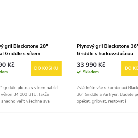
ý gril Blackstone 28"
Plynový gril Blackstone 36
al Griddle s víkem
Griddle s horkovzdušnou
přihrádkou AirFryer
90 Kč
33 990 Kč
DO KOŠÍKU
DO K
adem
Skladem
" griddle plotna s víkem nabízí
Zvládněte vše s kombinací Blac
ý výkon 34 000 BTU, takže
36” Griddle a Airfryer. Budete p
 snadno vařit všechna svá
opékat, grilovat, restovat i
á jídla! Se dvěma nezávislými
horkovzdušně smažit – a to na s
 zónami budete moci vařit na...
oběd i večeři. Velká grilovací...