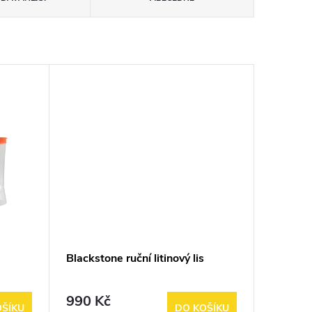
Blackstone ruční litinový lis
vejce,
990 Kč
OŠÍKU
DO KOŠÍKU