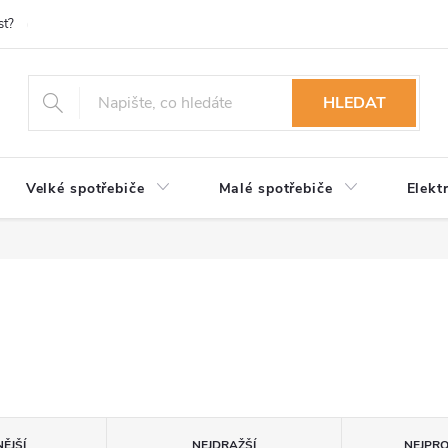
st?
Možnosti platby
Kontakty
Služby
Reklamace
Ob
HLEDAT
Velké spotřebiče
Malé spotřebiče
Elekt
ĚJŠÍ
NEJDRAŽŠÍ
NEJPR