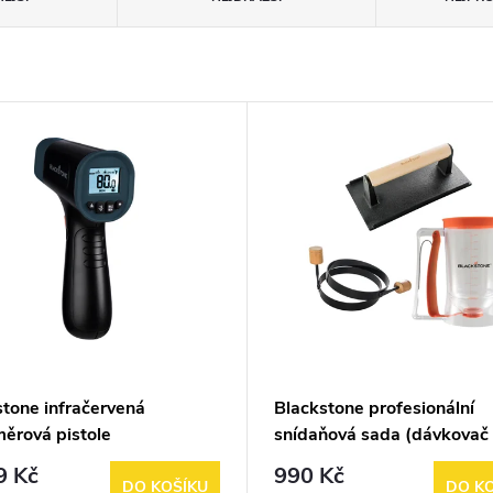
stone infračervená
Blackstone profesionální
měrová pistole
snídaňová sada (dávkovač
tekutého těsta, kroužky na 
9 Kč
990 Kč
lis na slaninu)
DO KOŠÍKU
DO K