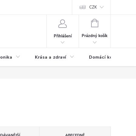
chodní podmínky
Prohlášení o ochraně osobních údajů
CZK
O souborech
NÁKUPNÍ
KOŠÍK
Prázdný košík
Přihlášení
ronika
Krása a zdraví
Domácí komfort
ODÁVANĚJŠÍ
ABECEDNĚ