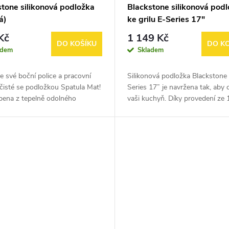
stone silikonová podložka
Blackstone silikonová pod
á)
ke grilu E-Series 17"
Kč
1 149 Kč
DO KOŠÍKU
DO K
adem
Skladem
e své boční police a pracovní
Silikonová podložka Blackstone
čisté se podložkou Spatula Mat!
Series 17” je navržena tak, aby 
bena z tepelně odolného
vaši kuchyň. Díky provedení ze
nu a má snadno omyvatelný
silikonu ji můžete položit na pra
 takže ji můžete používat na...
desku a ochránit ji před...