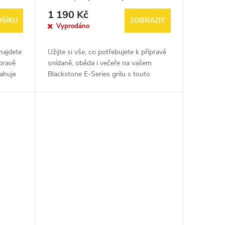
)
škrabka, kleště)
1 190 Kč
OŠÍKU
ZOBRAZIT
Vyprodáno
najdete
Užijte si vše, co potřebujete k přípravě
pravě
snídaně, oběda i večeře na vašem
ahuje
Blackstone E-Series grilu s touto
celi,
praktickou 4dílnou sadou náčiní. Dvě
obracečky a kleště vám umožní...