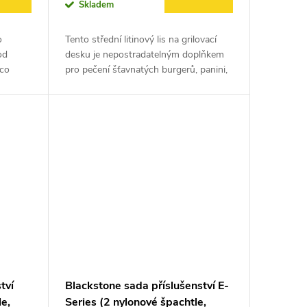
Skladem
o
Tento střední litinový lis na grilovací
od
desku je nepostradatelným doplňkem
 co
pro pečení šťavnatých burgerů, panini,
ní
steaků nebo slaniny na grilovací plotně.
e. V
Díky svému robustnímu...
tví
Blackstone sada příslušenství E-
e,
Series (2 nylonové špachtle,