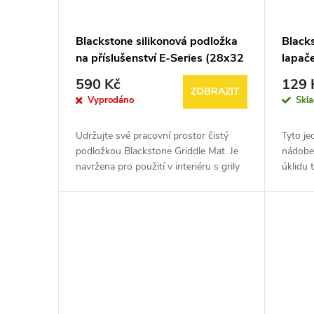
Blackstone silikonová podložka
Black
na příslušenství E-Series (28x32
lapače
cm)
590 Kč
129 
ZOBRAZIT
Vyprodáno
Skl
Udržujte své pracovní prostor čistý
Tyto je
podložkou Blackstone Griddle Mat. Je
nádobek
navržena pro použití v interiéru s grily
úklidu 
řady E-Series a umožňuje mít
usnadní
kuchyňské náčiní vždy po ruce,...