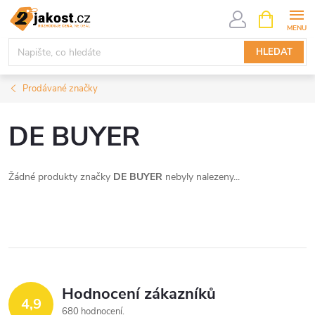
Přejít
NÁKUPNÍ
KOŠÍK
na
obsah
HLEDAT
Prodávané značky
DE BUYER
Žádné produkty značky
DE BUYER
nebyly nalezeny...
Hodnocení zákazníků
4,9
680 hodnocení