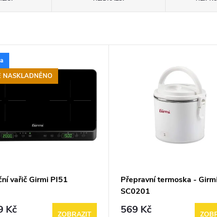
ka
Ě NASKLADNĚNO
ní vařič Girmi PI51
Přepravní termoska - Girm
SC0201
9 Kč
569 Kč
ZOBRAZIT
ZOBR