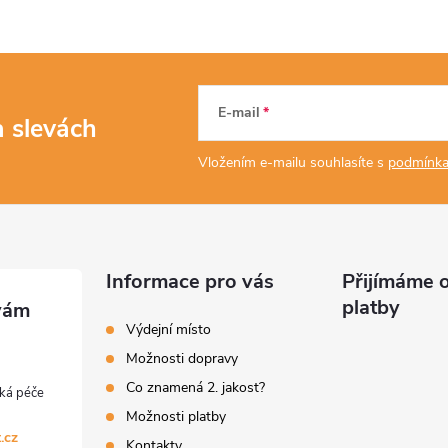
E-mail
a slevách
Vložením e-mailu souhlasíte s
podmínka
Informace pro vás
Přijímáme o
platby
Výdejní místo
Možnosti dopravy
Co znamená 2. jakost?
Možnosti platby
.cz
Kontakty