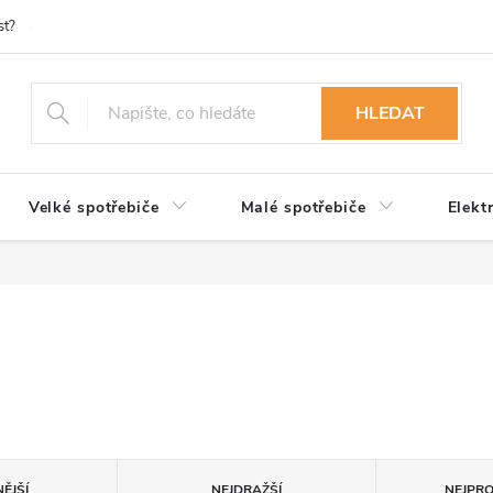
st?
Možnosti platby
Kontakty
Služby
Reklamace
Ob
HLEDAT
Velké spotřebiče
Malé spotřebiče
Elekt
ĚJŠÍ
NEJDRAŽŠÍ
NEJPR