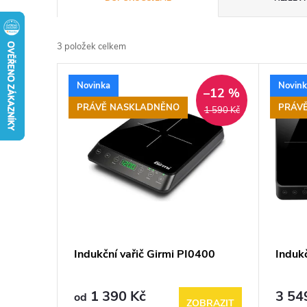
a
3
položek celkem
z
V
Novinka
Novin
e
–12 %
ý
PRÁVĚ NASKLADNĚNO
PRÁV
1 590 Kč
n
p
í
i
p
s
r
p
Indukční vařič Girmi PI0400
Indukč
o
r
d
1 390 Kč
3 54
od
ZOBRAZIT