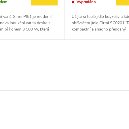
adem
Vyprodáno
í vařič Girmi PI51 je moderní
Užijte si teplé jídlo kdykoliv a kd
nová indukční varná deska s
ohřívačem jídla Girmi SC0201! T
ým příkonem 3 500 W, která
kompaktní a snadno přenosný
rychlé, úsporné a bezpečné
jídlonosič je ideálním řešením pr
 Každá varná zóna disponuje...
kteří chtějí své pokrmy ohřát...