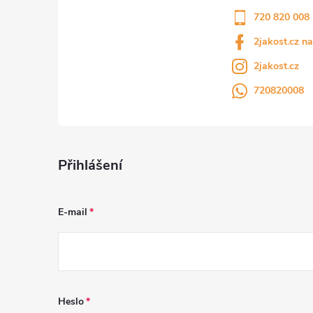
720 820 008
u
2jakost.cz n
2jakost.cz
720820008
Přihlášení
E-mail
Heslo