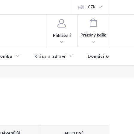
chodní podmínky
Prohlášení o ochraně osobních údajů
CZK
O souborech
NÁKUPNÍ
KOŠÍK
Prázdný košík
Přihlášení
ronika
Krása a zdraví
Domácí komfort
ODÁVANĚJŠÍ
ABECEDNĚ