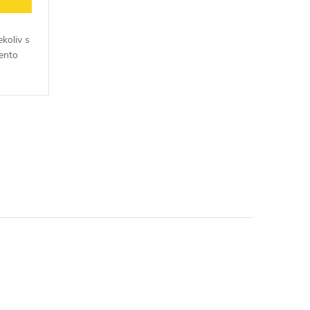
ekoliv s
ento
o ty,