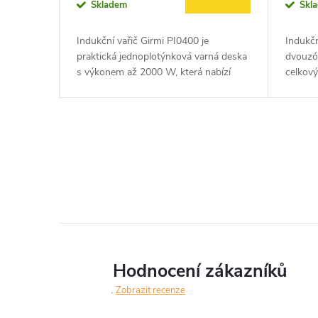
o
Skladem
Skl
u
d
Indukční vařič Girmi PI0400 je
Indukčn
k
praktická jednoplotýnková varná deska
dvouzó
u
s výkonem až 2000 W, která nabízí
celkov
rychlý a úsporný ohřev. Disponuje 10
nabízí 
t
úrovněmi výkonu, 10 nastavitelnými...
vaření.
k
ů
t
O
v
ů
l
á
d
Hodnocení zákazníků
a
Zobrazit recenze