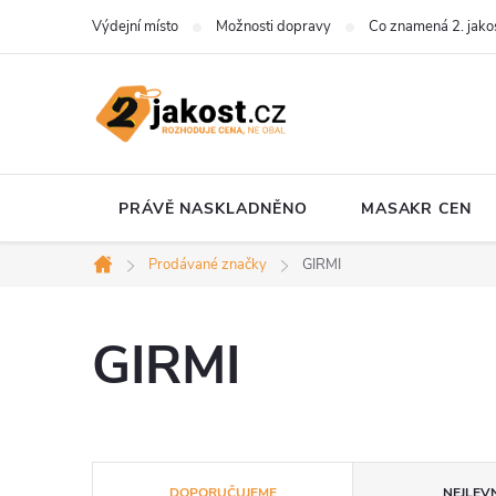
Přejít
Výdejní místo
Možnosti dopravy
Co znamená 2. jako
na
obsah
PRÁVĚ NASKLADNĚNO
MASAKR CEN
Prodávané značky
GIRMI
Domů
GIRMI
Ř
DOPORUČUJEME
NEJLEVN