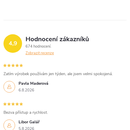
v
l
á
Hodnocení zákazníků
d
4,9
674 hodnocení
a
Zobrazit recenze
c
í
Zatím výrobek používám jen týden, ale jsem velmi spokojená.
Pavla Maderová
p
6.8.2026
r
v
Bezva přístup a rychlost.
k
Libor Galář
5.8.2026