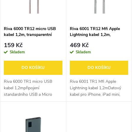
n
i
í
s
p
Riva 6000 TR12 micro USB
Riva 6001 TR12 Mfi Apple
kabel 1,2m, transparentní
Lightning kabel 1,2m,
p
transparentní
r
159 Kč
469 Kč
r
Skladem
Skladem
o
o
DO KOŠÍKU
DO KOŠÍKU
d
d
Riva 6000 TR1 micro USB
Riva 6001 TR1 Mfi Apple
u
kabel 1,2mpřipojení
Lightning kabel 1,2mDatový
standardního USB a Micro
kabel pro iPhone, iPad mini,
u
USBpřenášejte a synchronizujte
iPad Air, iPad Pro, iPad,
k
soubory mezi svým zařízením
iPodPřenášejte a
k
(např. telefonem) a
synchronizujte soubory mezi
t
počítačemnabíjejte své...
svým zařízením (např....
t