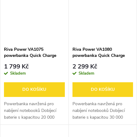
Riva Power VA1075
Riva Power VA1080
powerbanka Quick Charge
powerbanka Quick Charge
45W s LDC displejem
65W s LDC displejem
1 799 Kč
2 299 Kč
20000mAh
30000mAh
Skladem
Skladem
DO KOŠÍKU
DO KOŠÍKU
Powerbanka navržená pro
Powerbanka navržená pro
nabíjení notebooků Dobíjecí
nabíjení notebooků Dobíjecí
baterie s kapacitou 20 000
baterie s kapacitou 30 000
mAh Maximální výstupní výkon
mAh Maximální výstupní výkon
až 45 W (pro nabíjení
až 65 W (pro nabíjení