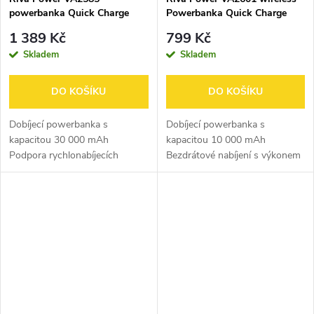
powerbanka Quick Charge
Powerbanka Quick Charge
20W s LDC displejem
10W bílá 10000mAh
1 389 Kč
799 Kč
30000mAh
Skladem
Skladem
DO KOŠÍKU
DO KOŠÍKU
Dobíjecí powerbanka s
Dobíjecí powerbanka s
kapacitou 30 000 mAh
kapacitou 10 000 mAh
Podpora rychlonabíjecích
Bezdrátové nabíjení s výkonem
protokolů: PD 3.0, QC 3.0 a
10 W Podpora rychlonabíjecích
dalších Podpora rychlého
protokolů: PD 3.0, QC 3.0 a
nabíjení iPhonu – 20W režim
dalších Podpora rychlého
LCD displej zobrazující stav...
nabíjení iPhonu – 20W...