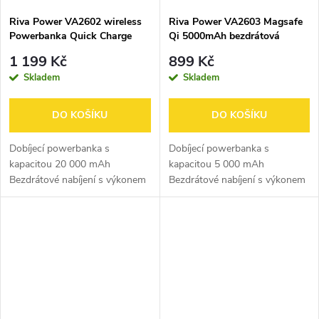
Riva Power VA2602 wireless
Riva Power VA2603 Magsafe
Powerbanka Quick Charge
Qi 5000mAh bezdrátová
10W bílá 20000mAh
powerbanka 15W + QC/PD
1 199 Kč
899 Kč
20W s držákem, černá
Skladem
Skladem
DO KOŠÍKU
DO KOŠÍKU
Dobíjecí powerbanka s
Dobíjecí powerbanka s
kapacitou 20 000 mAh
kapacitou 5 000 mAh
Bezdrátové nabíjení s výkonem
Bezdrátové nabíjení s výkonem
10 W Podpora rychlonabíjecích
až 15 W Maximální výstupní
protokolů: PD 3.0, QC 3.0 a
výkon 22,5 W Automatické
dalších Podpora rychlého
zapnutí/vypnutí – nabíjení se
nabíjení iPhonu – 20W...
spustí samo po...