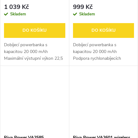
QC/PD, 3 integrované kabely,
20W s LDC displejem
1 039 Kč
999 Kč
černá
20000mAh
Skladem
Skladem
DO KOŠÍKU
DO KOŠÍKU
Dobíjecí powerbanka s
Dobíjecí powerbanka s
kapacitou 20 000 mAh
kapacitou 20 000 mAh
Maximální výstupní výkon 22,5
Podpora rychlonabíjecích
W Automatické zapnutí/vypnutí
protokolů: PD 3.0, QC 3.0 a
– nabíjení se spustí samo po
dalších Podpora rychlého
připojení zařízení Podpora
nabíjení iPhonu – 20W režim
rychlonabíjecích...
LCD displej zobrazující stav...
Riva Power VA2585
Riva Power VA2601 wireless