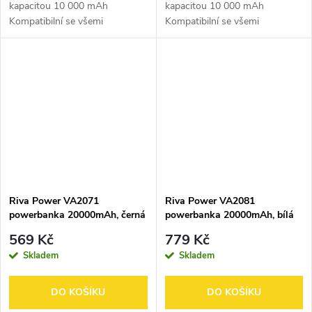
kapacitou 10 000 mAh
kapacitou 10 000 mAh
Kompatibilní se všemi
Kompatibilní se všemi
populárními modely
populárními modely
smartphonů, tabletů a dalších
smartphonů, tabletů a dalších
mobilních zařízení Maximální
mobilních zařízení Maximální
výstupní výkon 10 W
výstupní výkon 10 W
Automatické...
Automatické...
Riva Power VA2071
Riva Power VA2081
powerbanka 20000mAh, černá
powerbanka 20000mAh, bílá
569 Kč
779 Kč
Skladem
Skladem
DO KOŠÍKU
DO KOŠÍKU