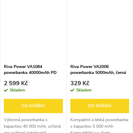
W (pro nabíjení notebooků a
W (pro nabíjení notebooků a
dalších zařízení přes USB-C)
dalších zařízení přes USB-C)
Podpora...
Podpora...
Riva Power VA1084
Riva Power VA2006
powerbanka 40000mAh PD
powerbanka 5000mAh, černá
65W s LCD pro notebooky,
2 599 Kč
329 Kč
černá
Skladem
Skladem
DO KOŠÍKU
DO KOŠÍKU
Výkonná powerbanka s
Kompaktní a lehká powerbanka
kapacitou 40 000 mAh, určená
s kapacitou 5 000 mAh
pro nabíjení notebooků
Kompatibilní se všemi