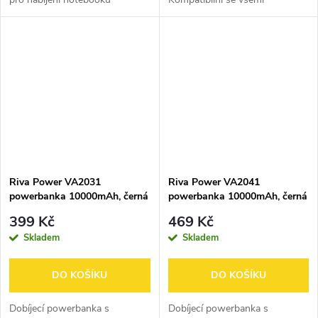
Maximální výstupní výkon až 65
populárními modely
W (pro nabíjení notebooků a
smartphonů, tabletů a dalších
dalších zařízení přes USB-C)
mobilních zařízení Maximální
Podpora...
výstupní výkon 10 W...
Riva Power VA2031
Riva Power VA2041
powerbanka 10000mAh, černá
powerbanka 10000mAh, černá
399 Kč
469 Kč
Skladem
Skladem
DO KOŠÍKU
DO KOŠÍKU
Dobíjecí powerbanka s
Dobíjecí powerbanka s