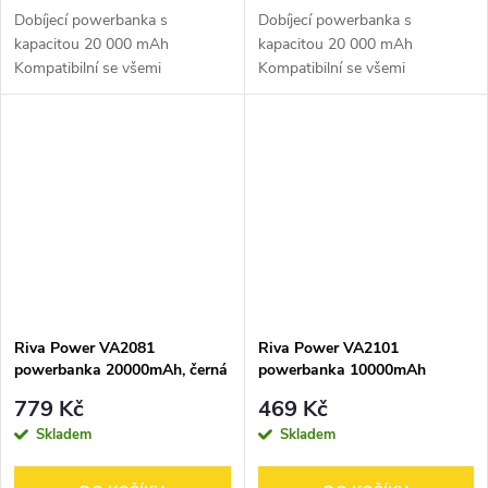
Dobíjecí powerbanka s
Dobíjecí powerbanka s
kapacitou 20 000 mAh
kapacitou 20 000 mAh
Kompatibilní se všemi
Kompatibilní se všemi
populárními modely
populárními modely
smartphonů, tabletů a dalších
smartphonů, tabletů a dalších
mobilních zařízení Maximální
mobilních zařízení Maximální
výstupní výkon 10 W
výstupní výkon 10 W
Automatické...
Automatické...
Riva Power VA2081
Riva Power VA2101
powerbanka 20000mAh, černá
powerbanka 10000mAh
QC/PD 22,5W, černá
779 Kč
469 Kč
Skladem
Skladem