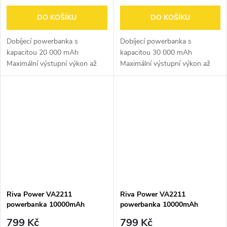
DO KOŠÍKU
DO KOŠÍKU
Dobíjecí powerbanka s
Dobíjecí powerbanka s
kapacitou 20 000 mAh
kapacitou 30 000 mAh
Maximální výstupní výkon až
Maximální výstupní výkon až
22,5 W Podpora
22,5 W Podpora
rychlonabíjecích protokolů: PD
rychlonabíjecích protokolů: PD
3.0, QC 3.0 a dalších Podpora
3.0, QC 3.0 a dalších Podpora
rychlého nabíjení iPhonu –
rychlého nabíjení iPhonu –
20W...
20W...
Riva Power VA2211
Riva Power VA2211
powerbanka 10000mAh
powerbanka 10000mAh
QC/PD, 3 integrované kabely,
QC/PD, 3 integrované kabely,
799 Kč
799 Kč
bílá
černá