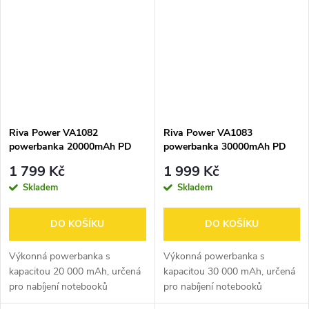
notebooků a dalších zařízení
notebooků a dalších zařízení
přes USB-C)...
přes USB-C)...
Riva Power VA1082
Riva Power VA1083
powerbanka 20000mAh PD
powerbanka 30000mAh PD
65W s LCD pro notebooky,
65W s LCD pro notebooky,
1 799 Kč
1 999 Kč
černá
černá
Skladem
Skladem
DO KOŠÍKU
DO KOŠÍKU
Výkonná powerbanka s
Výkonná powerbanka s
kapacitou 20 000 mAh, určená
kapacitou 30 000 mAh, určená
pro nabíjení notebooků
pro nabíjení notebooků
Maximální výstupní výkon až 65
Maximální výstupní výkon až 65