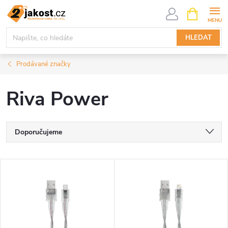
Přejít
NÁKUPNÍ
KOŠÍK
na
obsah
HLEDAT
Prodávané značky
Riva Power
Ř
Doporučujeme
a
Nejlevnější
V
Nejdražší
z
ý
Nejprodávanější
e
p
Abecedně