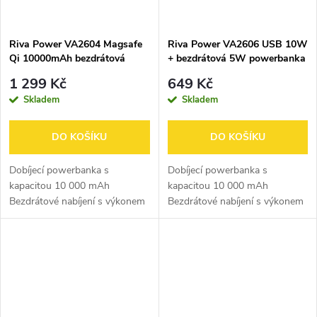
Riva Power VA2604 Magsafe
Riva Power VA2606 USB 10W
Qi 10000mAh bezdrátová
+ bezdrátová 5W powerbanka
powerbanka 15W + QC/PD
10000mAh, černá
1 299 Kč
649 Kč
20W s držákem, černá
Skladem
Skladem
DO KOŠÍKU
DO KOŠÍKU
Dobíjecí powerbanka s
Dobíjecí powerbanka s
kapacitou 10 000 mAh
kapacitou 10 000 mAh
Bezdrátové nabíjení s výkonem
Bezdrátové nabíjení s výkonem
až 15 W Maximální výstupní
5 W Maximální výstupní výkon
výkon 20 W Automatické
20 W LED indikátor stavu
zapnutí/vypnutí – nabíjení se
nabití baterie Ochrana proti
spustí samo po připojení...
přetížení, přebití,...