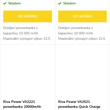
Skladem
Skladem
DO KOŠÍKU
DO KOŠÍKU
Dobíjecí powerbanka s
Dobíjecí powerbanka s
kapacitou 10 000 mAh
kapacitou 10 000 mAh
Maximální výstupní výkon 22,5
Maximální výstupní výkon 22,5
W Automatické zapnutí/vypnutí
W Automatické zapnutí/vypnutí
– nabíjení se spustí samo po
– nabíjení se spustí samo po
připojení zařízení Podpora
připojení zařízení Podpora
rychlonabíjecích...
rychlonabíjecích...
Riva Power VA2221
Riva Power VA2521
powerbanka 20000mAh
powerbanka Quick Charge