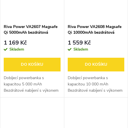
Riva Power VA2607 Magsafe
Riva Power VA2608 Magsafe
Qi 5000mAh bezdrátová
Qi 10000mAh bezdrátová
powerbanka 15W + QC/PD
powerbanka 15W + QC/PD
1 169 Kč
1 559 Kč
20W + iWatch, černá
20W + iWatch, černá
Skladem
Skladem
DO KOŠÍKU
DO KOŠÍKU
Dobíjecí powerbanka s
Dobíjecí powerbanka s
kapacitou 5 000 mAh
kapacitou 10 000 mAh
Bezdrátové nabíjení s výkonem
Bezdrátové nabíjení s výkonem
až 15 W Maximální výstupní
až 15 W Maximální výstupní
výkon až 22,5 W Podpora
výkon až 22,5 W Podpora
rychlého nabíjení iPhonu – 20W
rychlého nabíjení iPhonu – 20W
režim Bezdrátové...
režim Bezdrátové...