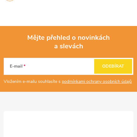
y
v
ý
Mějte přehled o novinkách
p
a slevách
Z
i
á
s
E-mail
ODEBÍRAT
u
p
Vložením e-mailu souhlasíte s
podmínkami ochrany osobních údajů
a
t
í