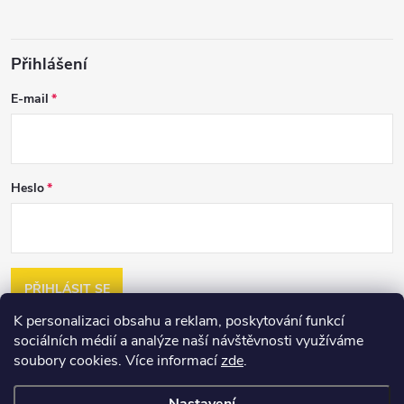
Přihlášení
E-mail
Heslo
PŘIHLÁSIT SE
K personalizaci obsahu a reklam, poskytování funkcí
Nová registrace
sociálních médií a analýze naší návštěvnosti využíváme
Zapomenuté heslo
soubory cookies. Více informací
zde
.