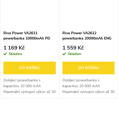
Riva Power VA2611
Riva Power VA2612
powerbanka 10000mAh PD
powerbanka 20000mAh ENG
30W, 2 integrované kabely
PD 30W, 2 integrované kabely
1 169 Kč
1 559 Kč
Skladem
Skladem
DO KOŠÍKU
DO KOŠÍKU
Dobíjecí powerbanka s
Dobíjecí powerbanka s
kapacitou 10 000 mAh
kapacitou 20 000 mAh
Maximální výstupní výkon až 30
Maximální výstupní výkon až 30
W Rychlé nabíjení až 30 W
W Rychlé nabíjení až 30 W
Automatické zapnutí/vypnutí –
Automatické zapnutí/vypnutí –
nabíjení se spustí samo po
nabíjení se spustí samo po
O
připojení zařízení...
připojení zařízení...