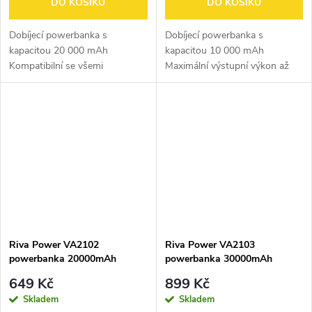
DO KOŠÍKU
DO KOŠÍKU
Dobíjecí powerbanka s
Dobíjecí powerbanka s
kapacitou 20 000 mAh
kapacitou 10 000 mAh
Kompatibilní se všemi
Maximální výstupní výkon až
populárními modely
22,5 W Podpora
smartphonů, tabletů a dalších
rychlonabíjecích protokolů: PD
mobilních zařízení Maximální
3.0, QC 3.0 a dalších Podpora
výstupní výkon 10 W
rychlého nabíjení iPhonu –
Automatické...
20W...
Riva Power VA2102
Riva Power VA2103
powerbanka 20000mAh
powerbanka 30000mAh
QC/PD 22,5W, černá
QC/PD 22,5W, černá
649 Kč
899 Kč
Skladem
Skladem