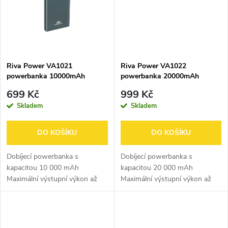
ů
ů
Riva Power VA1021
Riva Power VA1022
powerbanka 10000mAh
powerbanka 20000mAh
QC/PD kovové tělo, LCD
QC/PD kovové tělo, LCD
699 Kč
999 Kč
Skladem
Skladem
DO KOŠÍKU
DO KOŠÍKU
Dobíjecí powerbanka s
Dobíjecí powerbanka s
kapacitou 10 000 mAh
kapacitou 20 000 mAh
Maximální výstupní výkon až
Maximální výstupní výkon až
22,5 W Podpora
22,5 W Podpora
rychlonabíjecích protokolů: SCP
rychlonabíjecích protokolů: SCP
22,5 W, Power Delivery 20 W,
22,5 W, Power Delivery 20 W,
QC 3.0 a dalších Podpora...
QC 3.0 a dalších Podpora...