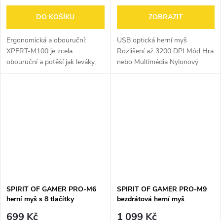
DO KOŠÍKU
ZOBRAZIT
Ergonomická a obouruční:
USB optická herní myš
XPERT-M100 je zcela
Rozlišení až 3200 DPI Mód Hra
obouruční a potěší jak leváky,
nebo Multimédia Nylonový
tak praváky. Díky úchopu do
pletený kabel 8 tlačítek včetně 1
dlaně a na špičku prstu vám
speciálního tlačítka RAPID FIRE
nabídne pohodlí a ergonomii ve
Zvláštní tlačítko HOME pro
všech...
návrat...
SPIRIT OF GAMER PRO-M6
SPIRIT OF GAMER PRO-M9
herní myš s 8 tlačítky
bezdrátová herní myš
699 Kč
1 099 Kč