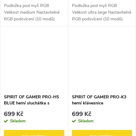
Podložka pod myš RGB
Podložka pod myš RGB
Velikost medium Nastavitelné
Velikost ultra large Nastavitelné
RGB podsvícení (10 modů)
RGB podsvícení (10 modů)
Ultra jemný textura
Ultra jemný textura
Protiskluzový povrch Rozměry :
Protiskluzový povrch Rozměry :
35 x 25,5 x 0,3 cm Ideální pro
85,7 x 33 x 0,5 cm Ideální pro
sestavení kompetního...
sestavení...
SPIRIT OF GAMER PRO-H5
SPIRIT OF GAMER PRO-K3
BLUE herní sluchátka s
herní klávesnice
mikrofonem
699 Kč
699 Kč
Skladem
Skladem