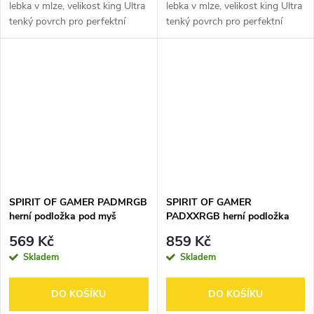
lebka v mlze, velikost king Ultra
lebka v mlze, velikost king Ultra
tenký povrch pro perfektní
tenký povrch pro perfektní
skluz Guma s vysokou
skluz Guma s vysokou
přilnavostí Tloušťka : 3 mm
přilnavostí Tloušťka : 3 mm
Rozměry : 430 x 320 mm Barva
Rozměry : 430 x 320 mm Barva
Blue Victory
Red Victory
SPIRIT OF GAMER PADMRGB
SPIRIT OF GAMER
herní podložka pod myš
PADXXRGB herní podložka
Medium
pod myš Ultra large
569 Kč
859 Kč
Skladem
Skladem
DO KOŠÍKU
DO KOŠÍKU