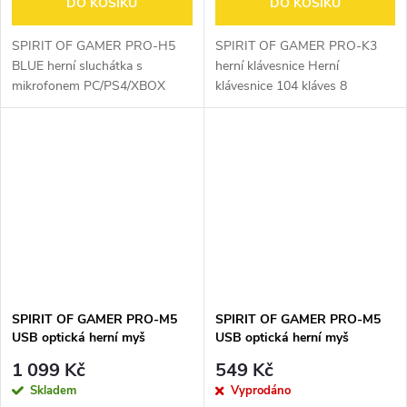
DO KOŠÍKU
DO KOŠÍKU
SPIRIT OF GAMER PRO-H5
SPIRIT OF GAMER PRO-K3
BLUE herní sluchátka s
herní klávesnice Herní
mikrofonem PC/PS4/XBOX
klávesnice 104 kláves 8
ONE herní sluchátka Jack 2 x
červených specifických herních
3,5 mm pro PC + speciální 3,5
kláves 26 anti-ghosting kláves
mm jack plug (kompatibilní s
4 macro klávesy 12 multimedia
PS4, Smartphonem)...
zkratek
SPIRIT OF GAMER PRO-M5
SPIRIT OF GAMER PRO-M5
USB optická herní myš
USB optická herní myš
1 099 Kč
549 Kč
Skladem
Vyprodáno