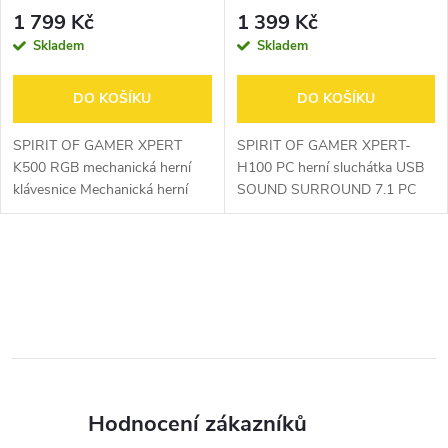
klávesnice
mikrofonem
1 799 Kč
1 399 Kč
Skladem
Skladem
DO KOŠÍKU
DO KOŠÍKU
SPIRIT OF GAMER XPERT
SPIRIT OF GAMER XPERT-
K500 RGB mechanická herní
H100 PC herní sluchátka USB
klávesnice Mechanická herní
SOUND SURROUND 7.1 PC
klávesnice s RGB podsvícením
sluchátka, včetně software
Hnědé SOG tlačítko US layout
Náušníky s 50 mm HP
Kompletně anti-ghosting + 6
Polstrované ušní podložení
O
kláves s NKRO...
Ultra lehké: Ideální pro dlouhé...
v
l
á
Hodnocení zákazníků
d