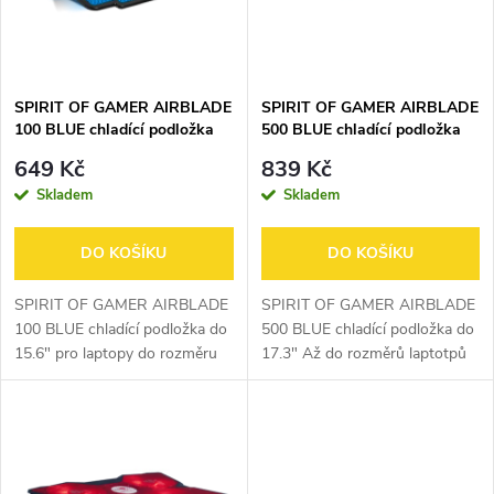
n
i
í
s
p
SPIRIT OF GAMER AIRBLADE
SPIRIT OF GAMER AIRBLADE
100 BLUE chladící podložka
500 BLUE chladící podložka
p
do 15.6"
do 17.3"
r
649 Kč
839 Kč
r
Skladem
Skladem
o
o
DO KOŠÍKU
DO KOŠÍKU
d
d
SPIRIT OF GAMER AIRBLADE
SPIRIT OF GAMER AIRBLADE
u
100 BLUE chladící podložka do
500 BLUE chladící podložka do
15.6" pro laptopy do rozměru
17.3" Až do rozměrů laptotpů
u
15,6" Maximální efektivita
17,3 " Maximální efektivita
k
chlazení a dynamický studený
chlazení a dynamický studený
k
proud vzduchu s 2 tichými 120
proud vzduchu s 4 tichými 120
t
mm...
mm...
t