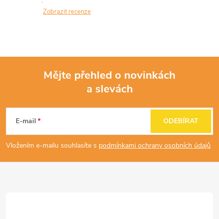
a
Zobrazit recenze
c
í
p
Mějte přehled o novinkách
r
a slevách
Z
v
á
E-mail
ODEBÍRAT
k
p
y
Vložením e-mailu souhlasíte s
podmínkami ochrany osobních údajů
a
v
ý
t
p