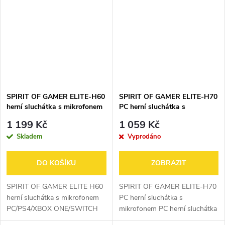
10G Rolovací kolečko s
Ultra lehký hlavový most
ovládáním rukojeti...
Zelené...
SPIRIT OF GAMER ELITE-H60
SPIRIT OF GAMER ELITE-H70
herní sluchátka s mikrofonem
PC herní sluchátka s
mikrofonem
1 199 Kč
1 059 Kč
Skladem
Vyprodáno
DO KOŠÍKU
ZOBRAZIT
SPIRIT OF GAMER ELITE H60
SPIRIT OF GAMER ELITE-H70
herní sluchátka s mikrofonem
PC herní sluchátka s
PC/PS4/XBOX ONE/SWITCH
mikrofonem PC herní sluchátka
multiplatformová herní
USB VIRTUAL SURROUND