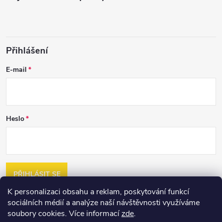
Přihlášení
E-mail
Heslo
PŘIHLÁSIT SE
K personalizaci obsahu a reklam, poskytování funkcí
Nová registrace
sociálních médií a analýze naší návštěvnosti využíváme
Zapomenuté heslo
soubory cookies. Více informací
zde
.