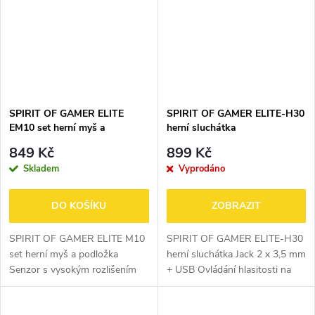
SPIRIT OF GAMER ELITE
SPIRIT OF GAMER ELITE-H30
EM10 set herní myš a
herní sluchátka
podložka
849 Kč
899 Kč
Skladem
Vyprodáno
DO KOŠÍKU
ZOBRAZIT
SPIRIT OF GAMER ELITE M10
SPIRIT OF GAMER ELITE-H30
set herní myš a podložka
herní sluchátka Jack 2 x 3,5 mm
Senzor s vysokým rozlišením
+ USB Ovládání hlasitosti na
AVAGO A3050 - Rozlišení až
kabelu Náušníky s 50 mm
4000 DPI 4000 FPS - zrychlení
neodymovými reproduktory