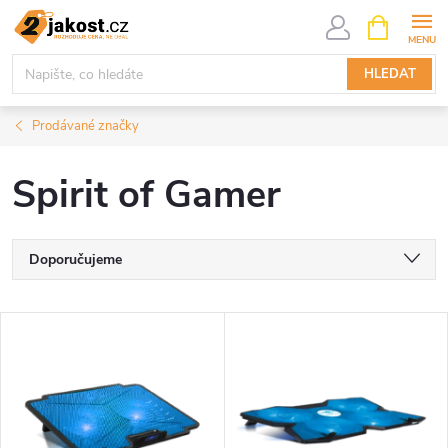
Přejít
NÁKUPNÍ
KOŠÍK
na
obsah
HLEDAT
Prodávané značky
Spirit of Gamer
Ř
Doporučujeme
a
Nejlevnější
V
Nejdražší
z
ý
Nejprodávanější
e
p
Abecedně