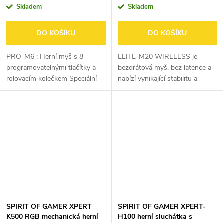
Skladem
Skladem
DO KOŠÍKU
DO KOŠÍKU
PRO-M6 : Herní myš s 8
ELITE-M20 WIRELESS je
programovatelnými tlačítky a
bezdrátová myš, bez latence a
rolovacím kolečkem Speciální
nabízí vynikající stabilitu a
tlačítko RAPID FIRE
konektivitu. 6
Nastavitelné RGB LED
programovatelných tlačítek a
podsvícení Včetně
kolečko, přizpůsobitelné
programovacího software
podsvícení RGB... myš je...
Nastavitelné...
SPIRIT OF GAMER XPERT
SPIRIT OF GAMER XPERT-
K500 RGB mechanická herní
H100 herní sluchátka s