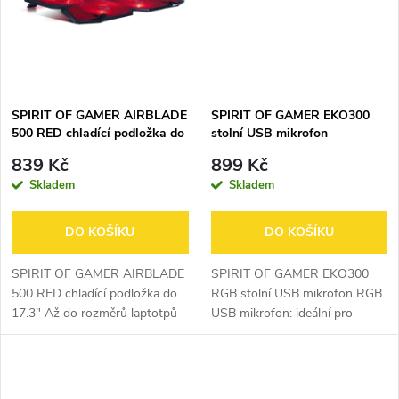
ů
ů
SPIRIT OF GAMER AIRBLADE
SPIRIT OF GAMER EKO300
500 RED chladící podložka do
stolní USB mikrofon
17.3"
839 Kč
899 Kč
Skladem
Skladem
DO KOŠÍKU
DO KOŠÍKU
SPIRIT OF GAMER AIRBLADE
SPIRIT OF GAMER EKO300
500 RED chladící podložka do
RGB stolní USB mikrofon RGB
17.3" Až do rozměrů laptotpů
USB mikrofon: ideální pro
17,3 " Maximální efektivita
TWITCH, SKYPE, DISCORD,
chlazení a dynamický studený
TEAMSPEAK,... Digitální USB
proud vzduchu s 4 tichými 120
spojení: funguje ihned na
mm...
jakémkoliv PC...