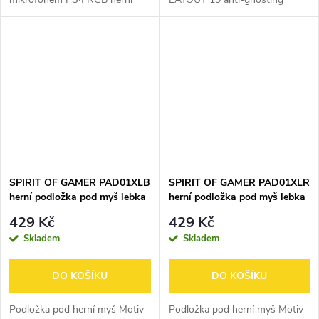
sluchátka USB VIRTUAL
kláves 3 módy podsvícení :
SURROUND zvuk 7.1 Náušníky
Modrá - Červená - Fialová 104
s 50 mm neodymovými
kláves 12 multimedia zkratek
reproduktory Ultra lehký...
herní design laser...
SPIRIT OF GAMER PAD01XLB
SPIRIT OF GAMER PAD01XLR
herní podložka pod myš lebka
herní podložka pod myš lebka
- modrá
- červená
429 Kč
429 Kč
Skladem
Skladem
DO KOŠÍKU
DO KOŠÍKU
Podložka pod herní myš Motiv
Podložka pod herní myš Motiv