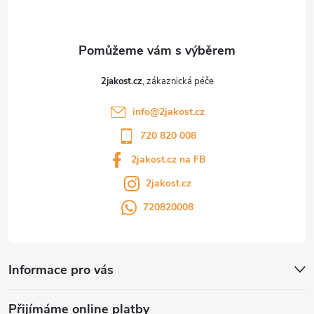
í
i
s
u
2jakost.cz
info
@
2jakost.cz
720 820 008
2jakost.cz na FB
2jakost.cz
720820008
Informace pro vás
Přijímáme online platby