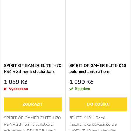
sluchátka Náušníky s 50 mm
zvuk 7.1 Software zahrnut
reproduktory Nastavitelný
Náušníky s 50 mm
hlavový most Ultra...
neodymovými reproduktory
Ultra lehký...
SPIRIT OF GAMER ELITE-H70
SPIRIT OF GAMER ELITE-K10
PS4 RGB herní sluchátka s
polomechanická herní
mikrofonem
klávesnice
1 059 Kč
1 099 Kč
Vyprodáno
Skladem
ZOBRAZIT
DO KOŠÍKU
SPIRIT OF GAMER ELITE-H70
"ELITE-K10" : Semi-
PS4 RGB herní sluchátka s
mechanická klávesnice US
mikrofonem PS4 RGB herní
LAYOUT 19 anti-ghosting