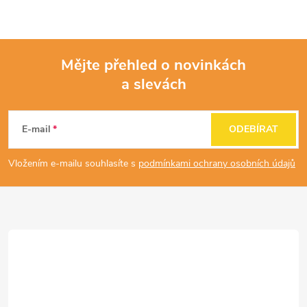
v
ý
Mějte přehled o novinkách
p
a slevách
Z
i
á
s
E-mail
ODEBÍRAT
u
p
Vložením e-mailu souhlasíte s
podmínkami ochrany osobních údajů
a
t
í