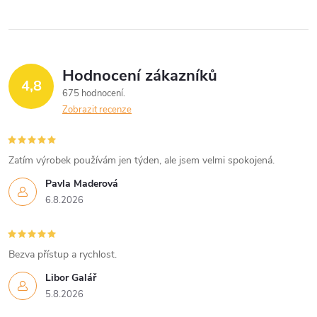
ů
ů
l
á
Hodnocení zákazníků
d
4,8
675 hodnocení
a
Zobrazit recenze
c
í
Zatím výrobek používám jen týden, ale jsem velmi spokojená.
Pavla Maderová
p
6.8.2026
r
v
Bezva přístup a rychlost.
k
Libor Galář
5.8.2026
y