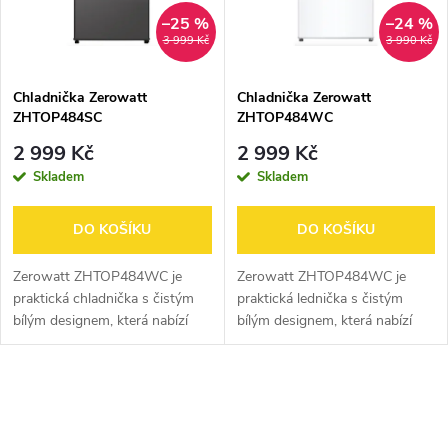
n
i
–25 %
–24 %
3 999 Kč
3 990 Kč
í
s
p
Chladnička Zerowatt
Chladnička Zerowatt
ZHTOP484SC
ZHTOP484WC
p
r
2 999 Kč
2 999 Kč
r
Skladem
Skladem
o
o
DO KOŠÍKU
DO KOŠÍKU
d
d
Zerowatt ZHTOP484WC je
Zerowatt ZHTOP484WC je
u
praktická chladnička s čistým
praktická lednička s čistým
bílým designem, která nabízí
bílým designem, která nabízí
u
spolehlivé chlazení a přehledné
spolehlivé chlazení a přehledné
k
uspořádání vnitřního prostoru.
uspořádání vnitřního prostoru.
k
Ideální volba pro každodenní...
Ideální volba pro každodenní...
O
t
t
v