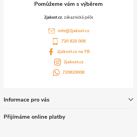
2jakost.cz
info
@
2jakost.cz
720 820 008
2jakost.cz na FB
2jakost.cz
720820008
Informace pro vás
Přijímáme online platby