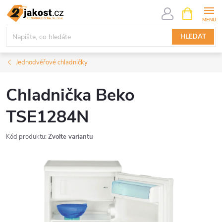
Přejít
NÁKUPNÍ
KOŠÍK
na
obsah
HLEDAT
Jednodvéřové chladničky
Chladnička Beko
TSE1284N
Kód produktu:
Zvolte variantu