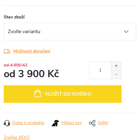
Stav zboží
Možnosti doručení
od 4 890 Kč
od
3 900 Kč
Měrná
cena:
VLOŽIT DO KOŠÍKU
Dotaz k produktu
Hlídací pes
Sdílet
Značka:
BEKO