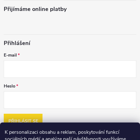
Přijímáme online platby
Přihlášení
E-mail
Heslo
PŘIHLÁSIT SE
K personalizaci obsahu a reklam, poskytování funkcí
Nová registrace
sociálních médií a analýze naší návštěvnosti využíváme