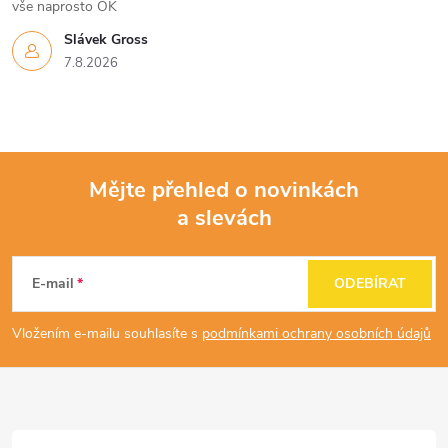
vše naprosto OK
Slávek Gross
7.8.2026
Mějte přehled o novinkách
a slevách
Z
á
E-mail
ODEBÍRAT
p
Vložením e-mailu souhlasíte s
podmínkami ochrany osobních údajů
a
t