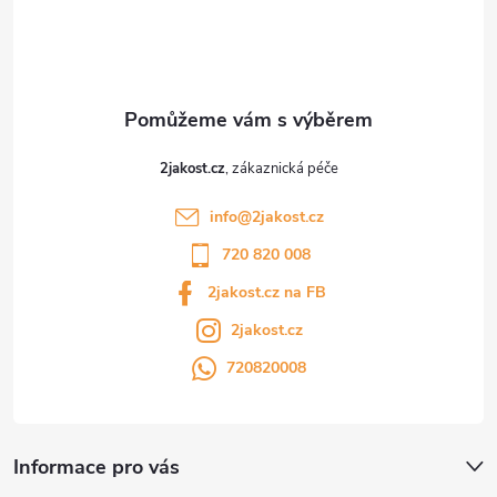
í
2jakost.cz
info
@
2jakost.cz
720 820 008
2jakost.cz na FB
2jakost.cz
720820008
Informace pro vás