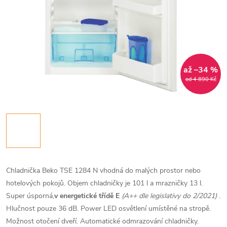
až –34 %
od 4 890 Kč
Chladnička Beko TSE 1284 N vhodná do malých prostor nebo
hotelových pokojů. Objem chladničky je 101 l a mrazničky 13 l.
Super úsporná,
v energetické třídě E
(A++ dle legislativy do 2/2021)
.
Hlučnost pouze 36 dB. Power LED osvětlení umístěné na stropě.
Možnost otočení dveří. Automatické odmrazování chladničky.