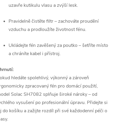
uzavře kutikulu vlasu a zvýší lesk.
Pravidelně čistěte filtr – zachováte proudění
vzduchu a prodloužíte životnost fénu.
Ukládejte fén zavěšený za poutko – šetříte místo
a chráníte kabel i přístroj.
hrnutí:
okud hledáte spolehlivý, výkonný a zároveň
rgonomicky zpracovaný fén pro domácí použití,
odel Solac SH7082 splňuje široké nároky – od
ychlého vysušení po profesionální úpravu. Přidejte si
ej do košíku a zažijte rozdíl při své každodenní péči o
lasy.