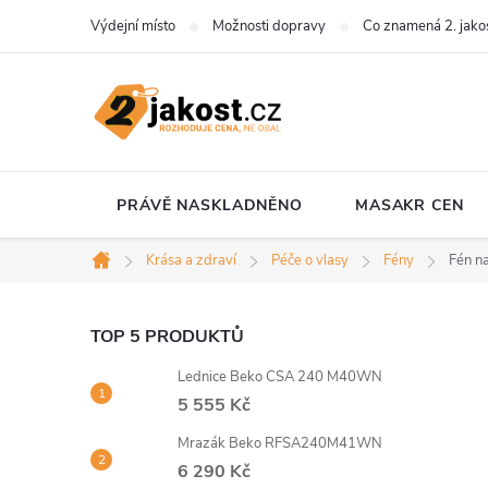
Přejít
Výdejní místo
Možnosti dopravy
Co znamená 2. jako
na
obsah
PRÁVĚ NASKLADNĚNO
MASAKR CEN
Krása a zdraví
Péče o vlasy
Fény
Fén n
Domů
P
TOP 5 PRODUKTŮ
Lednice Beko CSA 240 M40WN
o
5 555 Kč
s
Mrazák Beko RFSA240M41WN
6 290 Kč