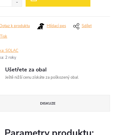
Dotaz k produktu
Hlídací pes
Sdílet
Tisk
ka:
SOLAC
ka
:
2 roky
Ušetřete za obal
Ještě nižší cenu získáte za poškozený obal.
DISKUZE
Parametry produktu: