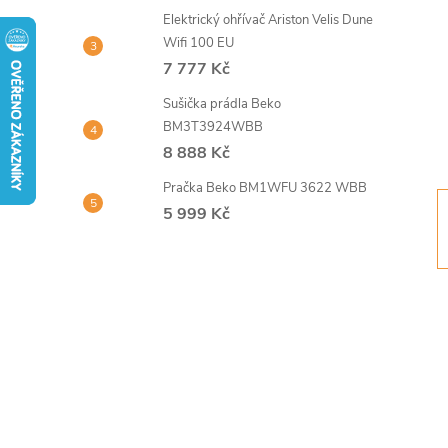
t
Elektrický ohřívač Ariston Velis Dune
Wifi 100 EU
r
7 777 Kč
Sušička prádla Beko
a
BM3T3924WBB
8 888 Kč
n
Pračka Beko BM1WFU 3622 WBB
n
5 999 Kč
í
p
a
n