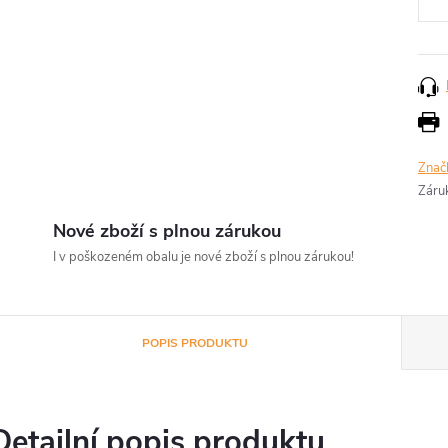
Znač
Záru
Nové zboží s plnou zárukou
I v poškozeném obalu je nové zboží s plnou zárukou!
POPIS PRODUKTU
Detailní popis produktu