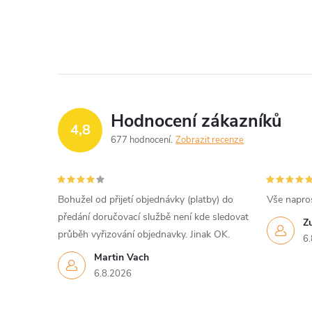
Hodnocení zákazníků
4,8
677 hodnocení
Zobrazit recenze
Bohužel od přijetí objednávky (platby) do
Vše napro
předání doručovací službě není kde sledovat
Z
průběh vyřizování objednavky. Jinak OK.
6.
Martin Vach
6.8.2026