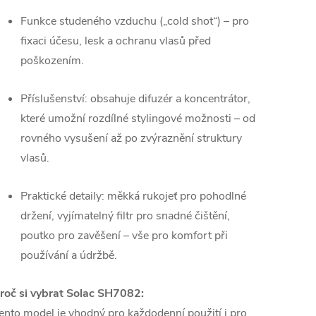
Funkce studeného vzduchu („cold shot“) – pro
fixaci účesu, lesk a ochranu vlasů před
poškozením.
Příslušenství: obsahuje difuzér a koncentrátor,
které umožní rozdílné stylingové možnosti – od
rovného vysušení až po zvýraznění struktury
vlasů.
Praktické detaily: měkká rukojeť pro pohodlné
držení, vyjímatelný filtr pro snadné čištění,
poutko pro zavěšení – vše pro komfort při
používání a údržbě.
roč si vybrat Solac SH7082:
ento model je vhodný pro každodenní použití i pro