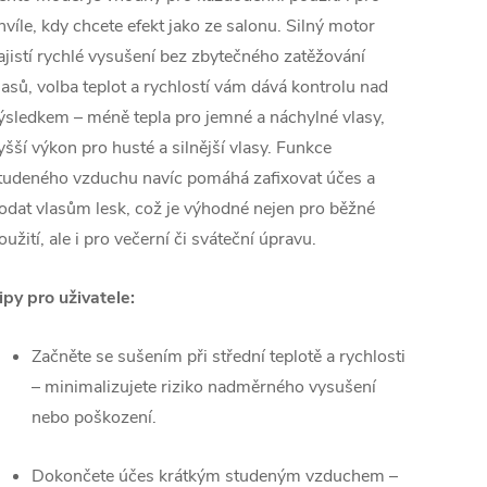
hvíle, kdy chcete efekt jako ze salonu. Silný motor
ajistí rychlé vysušení bez zbytečného zatěžování
lasů, volba teplot a rychlostí vám dává kontrolu nad
ýsledkem – méně tepla pro jemné a náchylné vlasy,
yšší výkon pro husté a silnější vlasy. Funkce
tudeného vzduchu navíc pomáhá zafixovat účes a
odat vlasům lesk, což je výhodné nejen pro běžné
oužití, ale i pro večerní či sváteční úpravu.
ipy pro uživatele:
Začněte se sušením při střední teplotě a rychlosti
– minimalizujete riziko nadměrného vysušení
nebo poškození.
Dokončete účes krátkým studeným vzduchem –