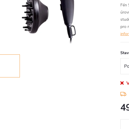
Fén 
úrov
stud
pro r
info
Stav
V
4
Měr
cena