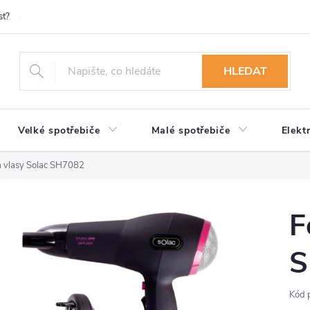
st?
Možnosti platby
Kontakty
Služby
Reklamace
Ob
HLEDAT
Velké spotřebiče
Malé spotřebiče
Elekt
a vlasy Solac SH7082
F
S
Kód 