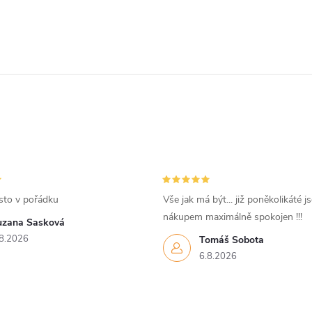
sto v pořádku
Vše jak má být... již poněkolikáté j
nákupem maximálně spokojen !!!
uzana Sasková
8.2026
Tomáš Sobota
6.8.2026