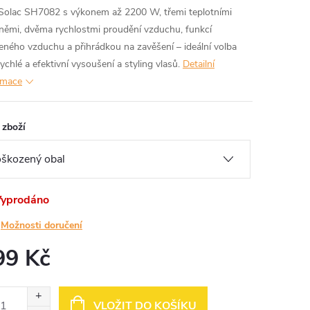
Solac SH7082 s výkonem až 2200 W, třemi teplotními
němi, dvěma rychlostmi proudění vzduchu, funkcí
eného vzduchu a přihrádkou na zavěšení – ideální volba
ychlé a efektivní vysoušení a styling vlasů.
Detailní
rmace
 zboží
yprodáno
Možnosti doručení
99 Kč
ná
:
VLOŽIT DO KOŠÍKU