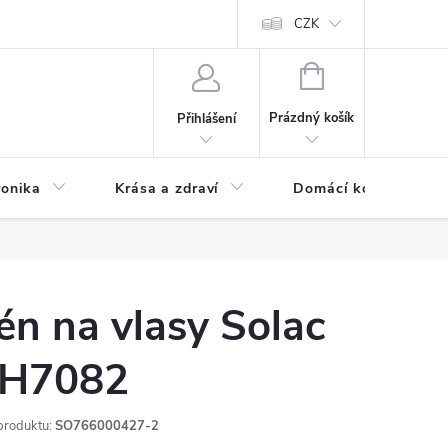
chodní podmínky
Prohlášení o ochraně osobních údajů
CZK
O souborech
NÁKUPNÍ
KOŠÍK
Prázdný košík
Přihlášení
ronika
Krása a zdraví
Domácí komfort
én na vlasy Solac
H7082
produktu:
SO766000427-2