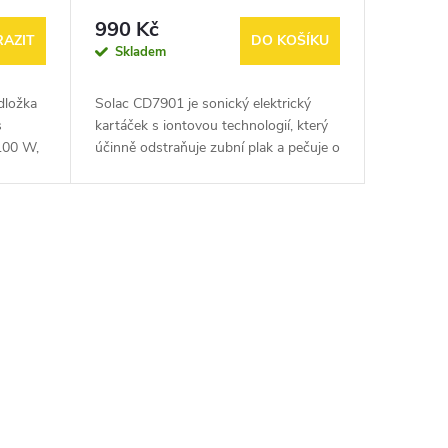
990 Kč
AZIT
DO KOŠÍKU
Skladem
dložka
Solac CD7901 je sonický elektrický
s
kartáček s iontovou technologií, který
100 W,
účinně odstraňuje zubní plak a pečuje o
atelným
zdraví dásní. Nabízí 3 režimy čištění,
sonické vibrace s...