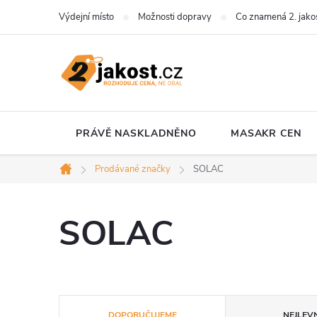
Přejít
Výdejní místo
Možnosti dopravy
Co znamená 2. jako
na
obsah
PRÁVĚ NASKLADNĚNO
MASAKR CEN
Prodávané značky
SOLAC
Domů
SOLAC
Ř
DOPORUČUJEME
NEJLEVN