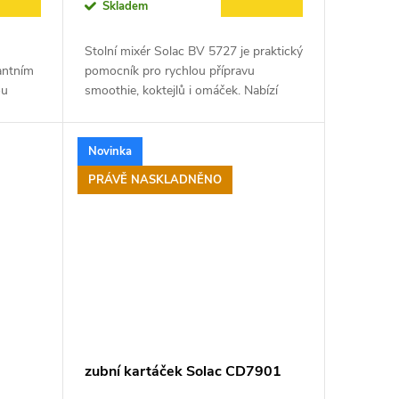
Skladem
Stolní mixér Solac BV 5727 je praktický
gantním
pomocník pro rychlou přípravu
ou
smoothie, koktejlů i omáček. Nabízí
sným
jednoduché ovládání, spolehlivý výkon
a snadnou údržbu, díky které bude...
Novinka
PRÁVĚ NASKLADNĚNO
zubní kartáček Solac CD7901