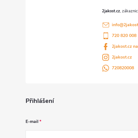
p
í
i
2jakost.cz
s
info
@
2jakost
720 820 008
u
2jakost.cz n
2jakost.cz
720820008
Přihlášení
E-mail