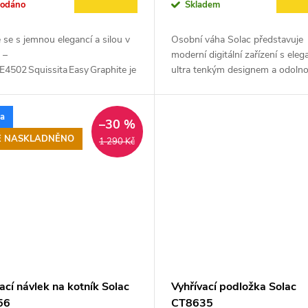
rodáno
Skladem
 se s jemnou elegancí a silou v
Osobní váha Solac představuje
 –
moderní digitální zařízení s ele
E4502 Squissita Easy Graphite je
ultra tenkým designem a odoln
 kávovar se systémem 20 bar a
skleněnou plochou. Vyniká pře
ogií „Double Cream“, navržený
měřením hmotnosti, funkcí
y vám...
automatického...
ka
–30 %
Ě NASKLADNĚNO
1 290 Kč
ací návlek na kotník Solac
Vyhřívací podložka Solac
56
CT8635