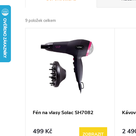
a
9
položek celkem
z
V
e
ý
n
p
í
i
p
s
r
p
Fén na vlasy Solac SH7082
Kávov
o
r
d
499 Kč
2 49
ZOBRAZIT