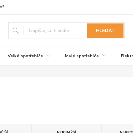
st?
Možnosti platby
Kontakty
Služby
Reklamace
Ob
HLEDAT
Velké spotřebiče
Malé spotřebiče
Elekt
ĚJŠÍ
NEJDRAŽŠÍ
NEJPR