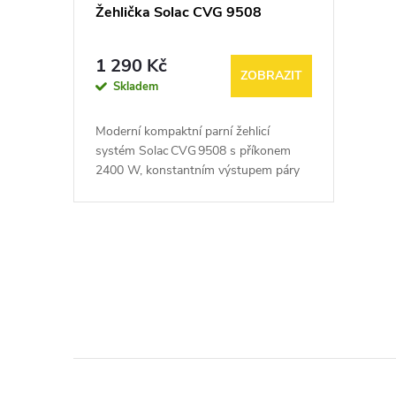
Žehlička Solac CVG 9508
1 290 Kč
ZOBRAZIT
Skladem
Moderní kompaktní parní žehlicí
systém Solac CVG 9508 s příkonem
2400 W, konstantním výstupem páry
až 45 g/min, třemi automatickými
režimy (Eco, Auto, Turbo) a
keramickou...
O
v
l
á