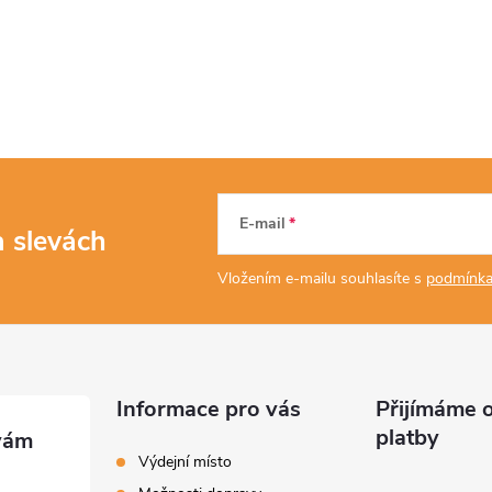
E-mail
a slevách
Vložením e-mailu souhlasíte s
podmínka
Informace pro vás
Přijímáme o
platby
Výdejní místo