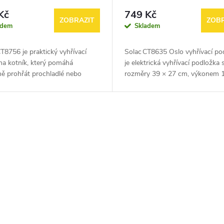
Kč
749 Kč
ZOBRAZIT
ZOBR
adem
Skladem
T8756 je praktický vyhřívací
Solac CT8635 Oslo vyhřívací po
na kotník, který pomáhá
je elektrická vyhřívací podložka 
ně prohřát prochladlé nebo
rozměry 39 × 27 cm, výkonem 
é partie. Nabízí 4 teplotní
čtyřmi úrovněmi teploty, odním
variabilní použití na pravou i...
kabelem pro snadné čištění a...