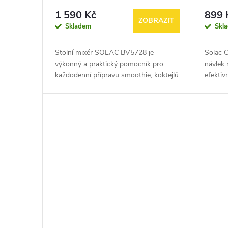
1 590 Kč
899 
ZOBRAZIT
Skladem
Skl
Stolní mixér SOLAC BV5728 je
Solac C
výkonný a praktický pomocník pro
návlek 
každodenní přípravu smoothie, koktejlů
efektiv
i polévek. Nabízí jednoduché ovládání,
namáhan
dostatečný výkon a odolnou nádobu
úrovně, 
pro...