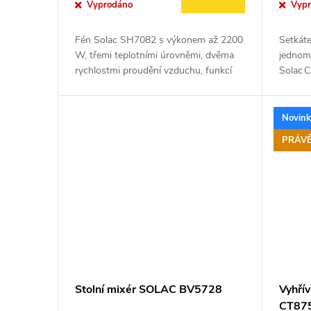
o
Vyprodáno
Vyp
u
d
Fén Solac SH7082 s výkonem až 2200
Setkáte
k
W, třemi teplotními úrovněmi, dvěma
jednom
u
rychlostmi proudění vzduchu, funkcí
Solac C
studeného vzduchu a přihrádkou na
pákový
t
zavěšení – ideální volba pro rychlé...
technol
k
tak, ab
Novin
ů
t
PRÁV
ů
Stolní mixér SOLAC BV5728
Vyhřív
CT87