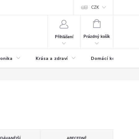
chodní podmínky
Prohlášení o ochraně osobních údajů
CZK
O souborech
NÁKUPNÍ
KOŠÍK
Prázdný košík
Přihlášení
ronika
Krása a zdraví
Domácí komfort
ODÁVANĚJŠÍ
ABECEDNĚ