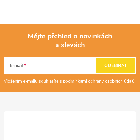
Mějte přehled o novinkách
a slevách
Z
á
E-mail
ODEBÍRAT
p
Vložením e-mailu souhlasíte s
podmínkami ochrany osobních údajů
a
t
í