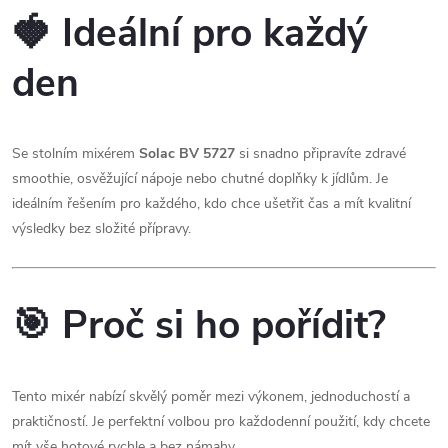
🍓 Ideální pro každý
den
Se stolním mixérem
Solac BV 5727
si snadno připravíte zdravé
smoothie, osvěžující nápoje nebo chutné doplňky k jídlům. Je
ideálním řešením pro každého, kdo chce ušetřit čas a mít kvalitní
výsledky bez složité přípravy.
🎯 Proč si ho pořídit?
Tento mixér nabízí skvělý poměr mezi výkonem, jednoduchostí a
praktičností. Je perfektní volbou pro každodenní použití, kdy chcete
mít vše hotové rychle a bez námahy.