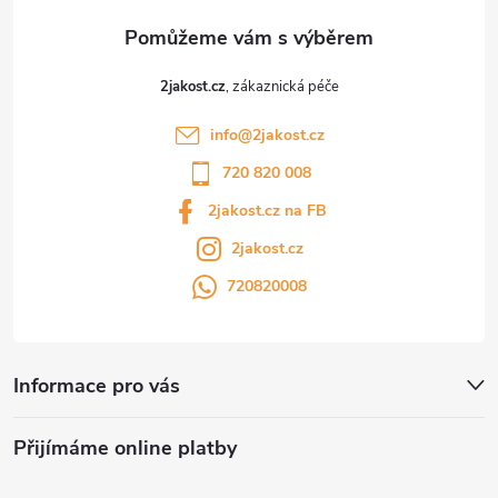
2jakost.cz
info
@
2jakost.cz
720 820 008
2jakost.cz na FB
2jakost.cz
720820008
Informace pro vás
Přijímáme online platby