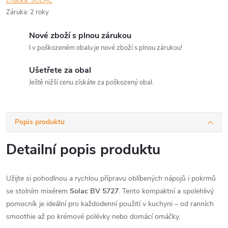
Značka:
SOLAC
Záruka
:
2 roky
Nové zboží s plnou zárukou
I v poškozeném obalu je nové zboží s plnou zárukou!
Ušetřete za obal
Ještě nižší cenu získáte za poškozený obal.
Popis produktu
Detailní popis produktu
Užijte si pohodlnou a rychlou přípravu oblíbených nápojů i pokrmů
se stolním mixérem
Solac BV 5727
. Tento kompaktní a spolehlivý
pomocník je ideální pro každodenní použití v kuchyni – od ranních
smoothie až po krémové polévky nebo domácí omáčky.