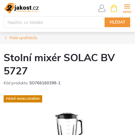
Přejít
NÁKUPNÍ
KOŠÍK
na
obsah
HLEDAT
Malé spotřebiče
Stolní mixér SOLAC BV
5727
Kód produktu:
SO766160398-1
PRÁVĚ NASKLADNĚNO