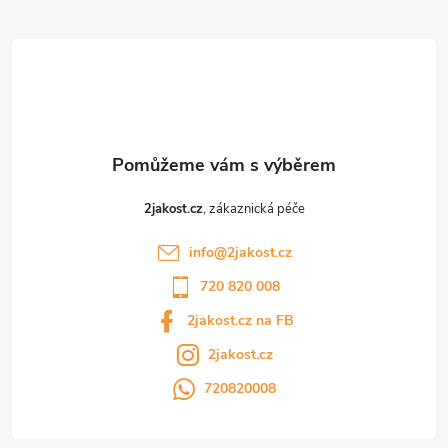
t
í
2jakost.cz
info
@
2jakost.cz
720 820 008
2jakost.cz na FB
2jakost.cz
720820008