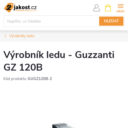
Přejít
NÁKUPNÍ
KOŠÍK
na
obsah
HLEDAT
Výrobníky ledu
Výrobník ledu - Guzzanti
GZ 120B
Kód produktu:
GUGZ120B-2