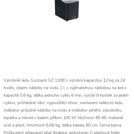
Výrobník ledu Guzzanti GZ 120B s výrobní kapacitou 12 kg za 24
hodin, objem nádoby na vodu 1 l, s vyjímatelnou nádobou na led o
kapacitě 0,6 kg, délka jednoho cyklu 6 min, vyrobí 8 kostek za jeden
cyklus, průhledné víko, vypouštěcí otvor, nastavení velikosti ledu,
indikátor prázdné nádoby na vodu a indikátor plného zásobníku,
lopatka a návod v balení, příkon 100 W, hlučnost 49 dB, materiál
ocel a plast, hmotnost 6,06 kg, délka kabelu 80 cm, černá barva
Poškozený přepravní obal (krabice, polystyren či plastová folie).