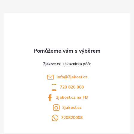
t
í
2jakost.cz
info
@
2jakost.cz
720 820 008
2jakost.cz na FB
2jakost.cz
720820008