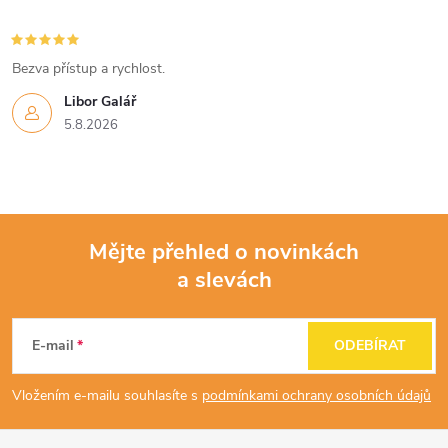
Bezva přístup a rychlost.
Libor Galář
5.8.2026
Mějte přehled o novinkách
a slevách
Z
á
E-mail
ODEBÍRAT
p
Vložením e-mailu souhlasíte s
podmínkami ochrany osobních údajů
a