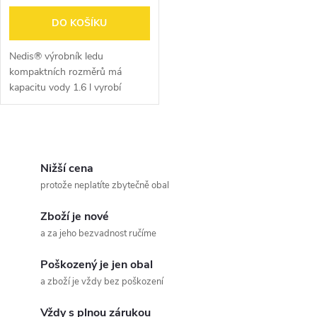
o
o
DO KOŠÍKU
d
d
Nedis® výrobník ledu
u
kompaktních rozměrů má
kapacitu vody 1.6 l vyrobí
u
kostky ledu pro studené nápoje
k
kdykoli a kdekoli je
k
potřebujete.Kostky ledu jsou
O
t
hotové za pouhých 7-8...
t
v
Nižší cena
ů
protože neplatíte zbytečně obal
ů
l
Zboží je nové
á
a za jeho bezvadnost ručíme
d
Poškozený je jen obal
a
a zboží je vždy bez poškození
c
Vždy s plnou zárukou