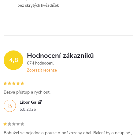
bez skrytých hvězdiček
í
p
r
v
Hodnocení zákazníků
k
4,8
674 hodnocení
y
Zobrazit recenze
v
Bezva přístup a rychlost.
ý
Libor Galář
p
5.8.2026
i
s
Bohužel se nejednalo pouze o poškozený obal. Balení bylo neúplné ,