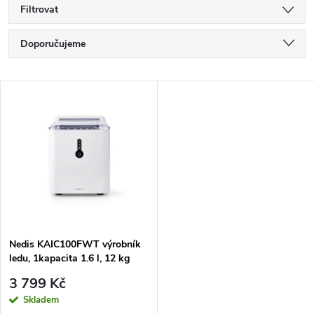
Filtrovat
Ř
Doporučujeme
a
Nejlevnější
V
Nejdražší
z
ý
Nejprodávanější
e
p
Abecedně
n
i
í
s
p
Nedis KAIC100FWT výrobník
ledu, 1kapacita 1.6 l, 12 kg
p
ledu/24 hod., bílá
r
3 799 Kč
r
Skladem