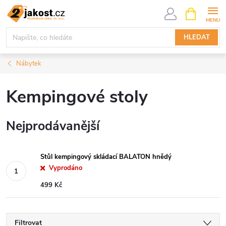
Přejít
NÁKUPNÍ
KOŠÍK
na
obsah
HLEDAT
Nábytek
Kempingové stoly
Nejprodávanější
Stůl kempingový skládací BALATON hnědý
Vyprodáno
499 Kč
Filtrovat