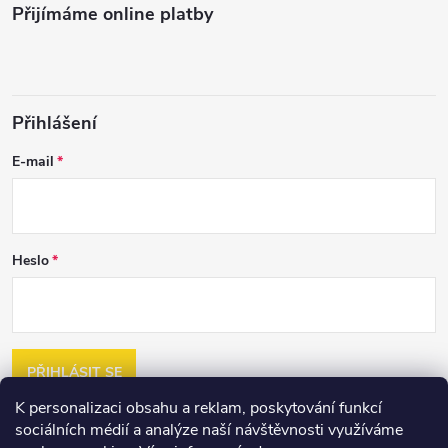
Přijímáme online platby
Přihlášení
E-mail
Heslo
PŘIHLÁSIT SE
K personalizaci obsahu a reklam, poskytování funkcí
Nová registrace
sociálních médií a analýze naší návštěvnosti využíváme
Zapomenuté heslo